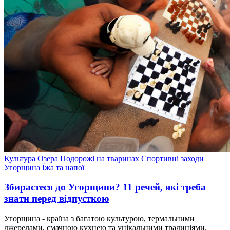
Культура
Озера
Подорожі на тваринах
Спортивні заходи
Угорщина
Їжа та напої
Збираєтеся до Угорщини? 11 речей, які треба
знати перед відпусткою
Угорщина - країна з багатою культурою, термальними
джерелами, смачною кухнею та унікальними традиціями.