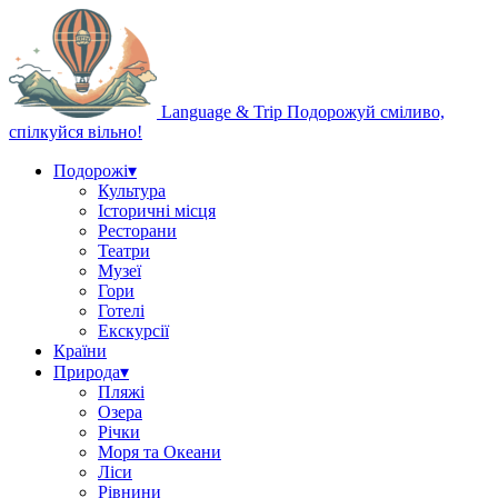
Language & Trip
Подорожуй сміливо,
спілкуйся вільно!
Подорожі
▾
Культура
Історичні місця
Ресторани
Театри
Музеї
Гори
Готелі
Екскурсії
Країни
Природа
▾
Пляжі
Озера
Річки
Моря та Океани
Ліси
Рівнини