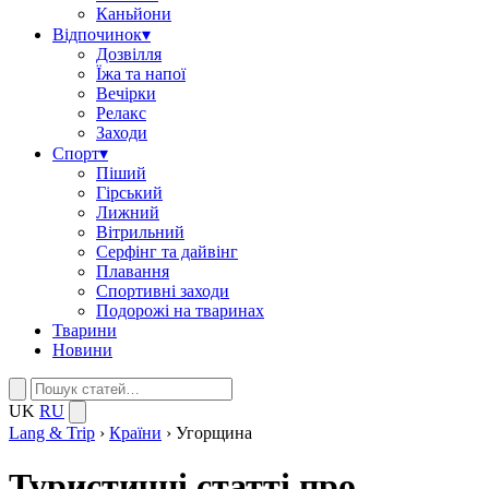
Каньйони
Відпочинок
▾
Дозвілля
Їжа та напої
Вечірки
Релакс
Заходи
Спорт
▾
Піший
Гірський
Лижний
Вітрильний
Серфінг та дайвінг
Плавання
Спортивні заходи
Подорожі на тваринах
Тварини
Новини
UK
RU
Lang & Trip
›
Країни
›
Угорщина
Туристичні статті про