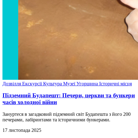
Дозвілля
Екскурсії
Культура
Музеї
Угорщина
Історичні місця
Підземний Будапешт: Печери, церкви та бункери
часів холодної війни
Зануртеся в загадковий підземний світ Будапешта з його 200
печерами, лабіринтами та історичними бункерами.
17 листопада 2025