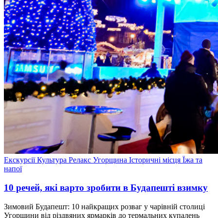
Екскурсії
Культура
Релакс
Угорщина
Історичні місця
Їжа та
напої
10 речей, які варто зробити в Будапешті взимку
Зимовий Будапешт: 10 найкращих розваг у чарівній столиці
Угорщини від різдвяних ярмарків до термальних купалень