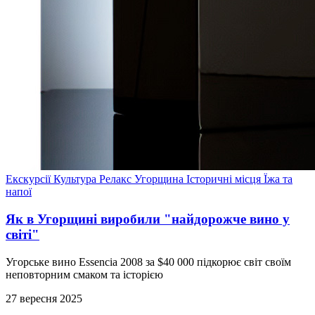
Екскурсії
Культура
Релакс
Угорщина
Історичні місця
Їжа та
напої
Як в Угорщині виробили "найдорожче вино у
світі"
Угорське вино Essencia 2008 за $40 000 підкорює світ своїм
неповторним смаком та історією
27 вересня 2025