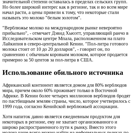
значительной степени оставалась в пределах сельских групп.
Но более широкий интерес как в регионе, так и во всем мире
начал расти, а цены привели к тому, что некоторые стали
называть это молоко "белым золотом".
"Верблюжье молоко на международном рынке невероятно
прибыльно", - отмечает Дэвид Хьюэтт, управляющий ранчо в
Исследовательском центре Мпала, расположенном на плато
Лайкипия в северо-центральной Кении. "Пол-литра готового
молока стоит от 10 до 20 долларов", - говорит он, по
сравнению с
обычным коровьим молоком
, которое продается
примерно за 50 центов за пол-литра в США.
Использование обильного источника
Африканский континент является домом для
80%
верблюдов
мира, причем около 60% проживает только в Восточной
Африке. В Кении более четырех миллионов верблюдов бродят
по пастбищным землям страны, число, которое учетверилось с
1999 года, согласно Кенийской верблюжьей ассоциации.
Хотя напиток давно является ежедневным продуктом для
некоторых в регионе, ему не хватает организованного и
широко распространенного пути к рынку. Вместо этого
молоко чаще всего можно найти на неформальных рынках по