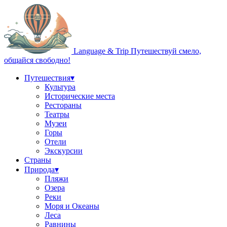
Language & Trip
Путешествуй смело,
общайся свободно!
Путешествия
▾
Культура
Исторические места
Рестораны
Театры
Музеи
Горы
Отели
Экскурсии
Страны
Природа
▾
Пляжи
Озера
Реки
Моря и Океаны
Леса
Равнины