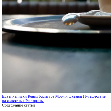
Еда и напитки
Кения
Культура
Моря и Океаны
Путешествие
на животных
Рестораны
Содержание статьи