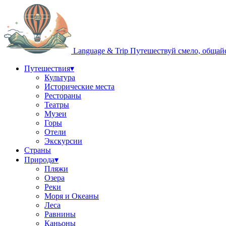
Language & Trip
Путешествуй смело, общай
Путешествия
▾
Культура
Исторические места
Рестораны
Театры
Музеи
Горы
Отели
Экскурсии
Страны
Природа
▾
Пляжи
Озера
Реки
Моря и Океаны
Леса
Равнины
Каньоны