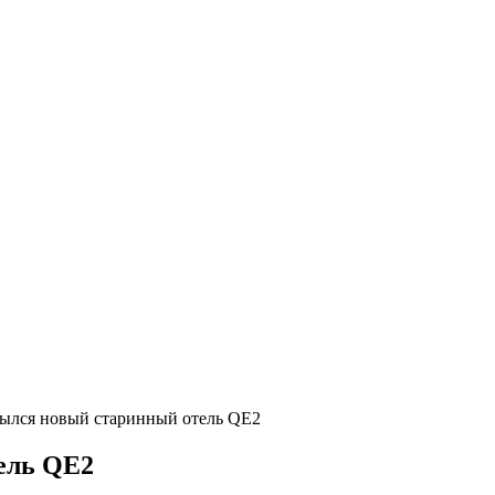
рылся новый старинный отель QE2
ель QE2