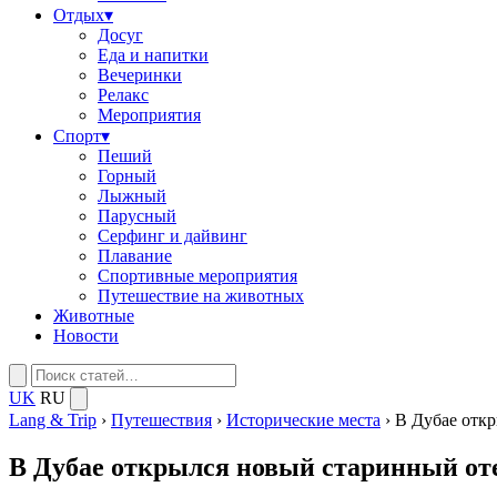
Отдых
▾
Досуг
Еда и напитки
Вечеринки
Релакс
Мероприятия
Спорт
▾
Пеший
Горный
Лыжный
Парусный
Серфинг и дайвинг
Плавание
Спортивные мероприятия
Путешествие на животных
Животные
Новости
UK
RU
Lang & Trip
›
Путешествия
›
Исторические места
›
В Дубае отк
В Дубае открылся новый старинный от