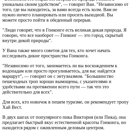
уникальна своим удобством", — говорит Ван. "Независимо от
того, где вы находитесь, за вами всегда есть холм. Вам не
нужно ничего планировать или просить выходной. Вы
можете просто пойти в обеденный перерыв.
"Люди говорят, что в Гонконге есть великая дикая природа. Я
говорю, что все наоборот — Гонконг — это город, скрытый
внутри дикой природы".
У Вана также много советов для тех, кто хочет начать
исследовать дикие пространства Гонконга.
"Независимо от того, занимаетесь ли вы восхождением к
водопадам или просто прогуливаетесь, для вас найдется
маршрут", — говорит он с энтузиазмом. "Большинство
пешеходных троп хорошо вымощены, с указателями и
удобствами на протяжении всего пути — так что это
действительно для всех".
Для всех, кто новичок в пешем туризме, он рекомендует тропу
Хай Вест.
В двух шагах от популярного пика Виктория (или Пика), она
предлагает быстрый вкус естественной красоты Гонконга, но
находится рядом с оживленным деловым центром.