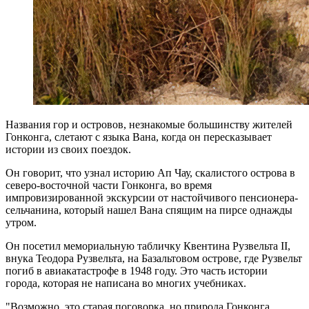
Названия гор и островов, незнакомые большинству жителей
Гонконга, слетают с языка Вана, когда он пересказывает
истории из своих поездок.
Он говорит, что узнал историю Ап Чау, скалистого острова в
северо-восточной части Гонконга, во время
импровизированной экскурсии от настойчивого пенсионера-
сельчанина, который нашел Вана спящим на пирсе однажды
утром.
Он посетил мемориальную табличку Квентина Рузвельта II,
внука Теодора Рузвельта, на Базальтовом острове, где Рузвельт
погиб в авиакатастрофе в 1948 году. Это часть истории
города, которая не написана во многих учебниках.
"Возможно, это старая поговорка, но природа Гонконга