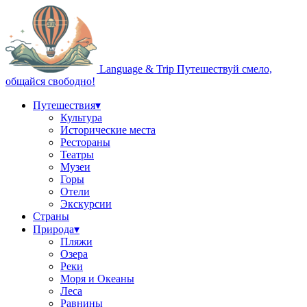
Language & Trip
Путешествуй смело,
общайся свободно!
Путешествия
▾
Культура
Исторические места
Рестораны
Театры
Музеи
Горы
Отели
Экскурсии
Страны
Природа
▾
Пляжи
Озера
Реки
Моря и Океаны
Леса
Равнины