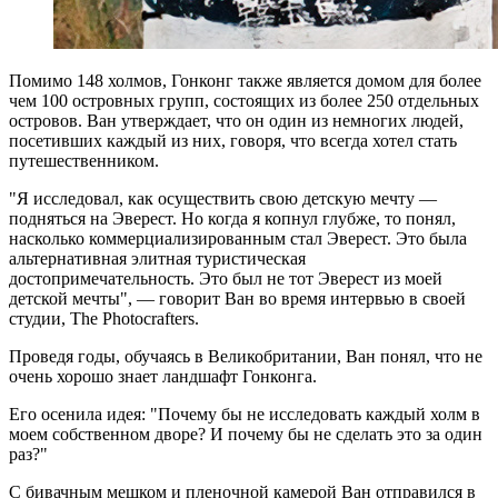
Помимо 148 холмов, Гонконг также является домом для более
чем 100 островных групп, состоящих из более 250 отдельных
островов. Ван утверждает, что он один из немногих людей,
посетивших каждый из них, говоря, что всегда хотел стать
путешественником.
"Я исследовал, как осуществить свою детскую мечту —
подняться на Эверест. Но когда я копнул глубже, то понял,
насколько коммерциализированным стал Эверест. Это была
альтернативная элитная туристическая
достопримечательность. Это был не тот Эверест из моей
детской мечты", — говорит Ван во время интервью в своей
студии, The Photocrafters.
Проведя годы, обучаясь в Великобритании, Ван понял, что не
очень хорошо знает ландшафт Гонконга.
Его осенила идея: "Почему бы не исследовать каждый холм в
моем собственном дворе? И почему бы не сделать это за один
раз?"
С бивачным мешком и пленочной камерой Ван отправился в