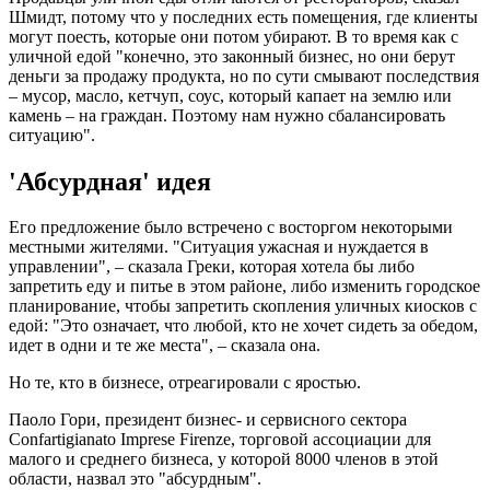
Шмидт, потому что у последних есть помещения, где клиенты
могут поесть, которые они потом убирают. В то время как с
уличной едой "конечно, это законный бизнес, но они берут
деньги за продажу продукта, но по сути смывают последствия
– мусор, масло, кетчуп, соус, который капает на землю или
камень – на граждан. Поэтому нам нужно сбалансировать
ситуацию".
'Абсурдная' идея
Его предложение было встречено с восторгом некоторыми
местными жителями. "Ситуация ужасная и нуждается в
управлении", – сказала Греки, которая хотела бы либо
запретить еду и питье в этом районе, либо изменить городское
планирование, чтобы запретить скопления уличных киосков с
едой: "Это означает, что любой, кто не хочет сидеть за обедом,
идет в одни и те же места", – сказала она.
Но те, кто в бизнесе, отреагировали с яростью.
Паоло Гори, президент бизнес- и сервисного сектора
Confartigianato Imprese Firenze, торговой ассоциации для
малого и среднего бизнеса, у которой 8000 членов в этой
области, назвал это "абсурдным".