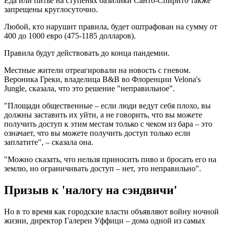
Еда или питье на ступенях базилики Санто-Спирито также
запрещены круглосуточно.
Любой, кто нарушит правила, будет оштрафован на сумму от
400 до 1000 евро (475-1185 долларов).
Правила будут действовать до конца пандемии.
Местные жители отреагировали на новость с гневом.
Вероника Греки, владелица B&B во Флоренции Velona's
Jungle, сказала, что это решение "неправильное".
"Площади общественные – если люди ведут себя плохо, вы
должны заставить их уйти, а не говорить, что вы можете
получить доступ к этим местам только с чеком из бара – это
означает, что вы можете получить доступ только если
заплатите", – сказала она.
"Можно сказать, что нельзя приносить пиво и бросать его на
землю, но ограничивать доступ – нет, это неправильно".
Призыв к 'налогу на сэндвичи'
Но в то время как городские власти объявляют войну ночной
жизни, директор Галереи Уффици – дома одной из самых