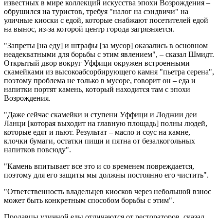
известных в мире коллекций искусства эпохи Возрождения –
обрушился на туристов, требуя "налог на сэндвичи" на
уличные киоски с едой, которые снабжают посетителей едой
на вынос, из-за которой центр города загрязняется.
"Запреты [на еду] и штрафы [за мусор] оказались в основном
неадекватными для борьбы с этим явлением", – сказал Шмидт.
Открытый двор вокруг Уффици окружен встроенными
скамейками из высокоабсорбирующего камня "пьетра серена",
поэтому проблема не только в мусоре, говорит он – еда и
напитки портят камень, который находится там с эпохи
Возрождения.
"Даже сейчас скамейки и ступени Уффици и Лоджии деи
Ланци [которая выходит на главную площадь] полны людей,
которые едят и пьют. Результат – масло и соус на камне,
клочки бумаги, остатки пищи и пятна от безалкогольных
напитков повсюду".
"Камень впитывает все это и со временем повреждается,
поэтому для его защиты мы должны постоянно его чистить".
"Ответственность владельцев киосков через небольшой взнос
может быть конкретным способом борьбы с этим".
Продавцы уличной еды отличаются от рестораторов, сказал