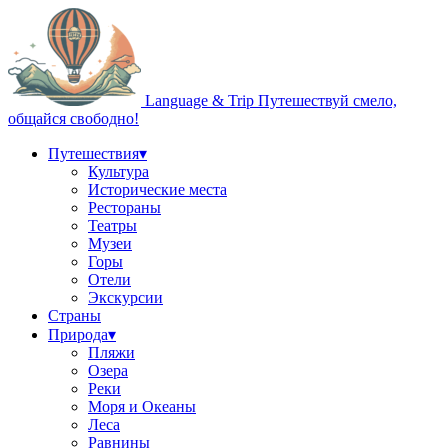
Language & Trip
Путешествуй смело,
общайся свободно!
Путешествия
▾
Культура
Исторические места
Рестораны
Театры
Музеи
Горы
Отели
Экскурсии
Страны
Природа
▾
Пляжи
Озера
Реки
Моря и Океаны
Леса
Равнины