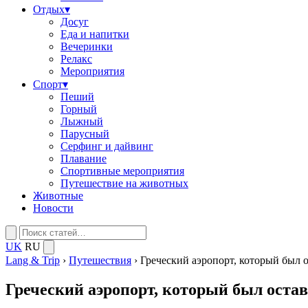
Отдых
▾
Досуг
Еда и напитки
Вечеринки
Релакс
Мероприятия
Спорт
▾
Пеший
Горный
Лыжный
Парусный
Серфинг и дайвинг
Плавание
Спортивные мероприятия
Путешествие на животных
Животные
Новости
UK
RU
Lang & Trip
›
Путешествия
›
Греческий аэропорт, который был 
Греческий аэропорт, который был остав