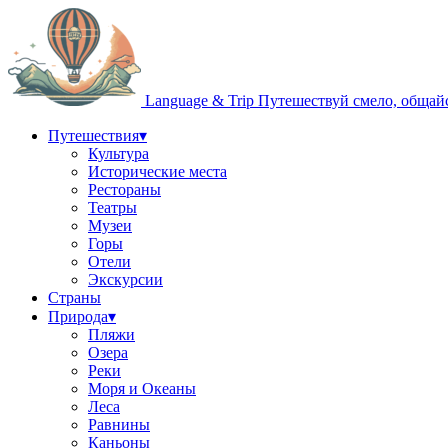
Language & Trip
Путешествуй смело, общай
Путешествия
▾
Культура
Исторические места
Рестораны
Театры
Музеи
Горы
Отели
Экскурсии
Страны
Природа
▾
Пляжи
Озера
Реки
Моря и Океаны
Леса
Равнины
Каньоны