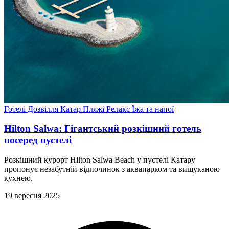
Готелі
Дозвілля
Катар
Пляжі
Релакс
Їжа та напої
Hilton Salwa: Гігантський розкішний готель
посеред пустелі
Розкішний курорт Hilton Salwa Beach у пустелі Катару
пропонує незабутній відпочинок з аквапарком та вишуканою
кухнею.
19 вересня 2025