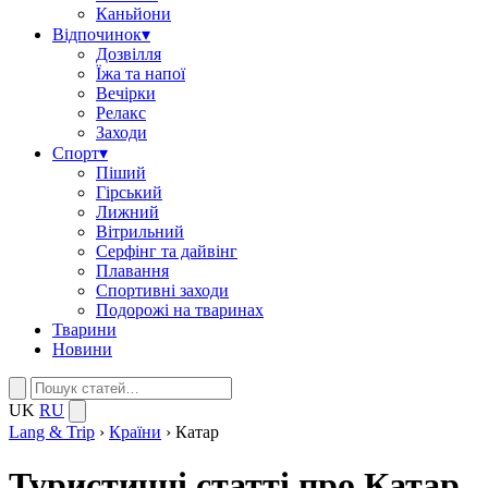
Каньйони
Відпочинок
▾
Дозвілля
Їжа та напої
Вечірки
Релакс
Заходи
Спорт
▾
Піший
Гірський
Лижний
Вітрильний
Серфінг та дайвінг
Плавання
Спортивні заходи
Подорожі на тваринах
Тварини
Новини
UK
RU
Lang & Trip
›
Країни
›
Катар
Туристичні статті про Катар