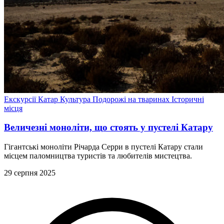
Екскурсії
Катар
Культура
Подорожі на тваринах
Історичні
місця
Величезні моноліти, що стоять у пустелі Катару
Гігантські моноліти Річарда Серри в пустелі Катару стали
місцем паломництва туристів та любителів мистецтва.
29 серпня 2025