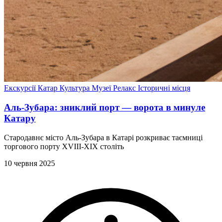
Екскурсії
Катар
Культура
Музеї
Релакс
Історичні місця
Аль-Зубара: зниклий порт — ворота в минуле
Катару
Стародавнє місто Аль-Зубара в Катарі розкриває таємниці
торгового порту XVIII-XIX століть
10 червня 2025