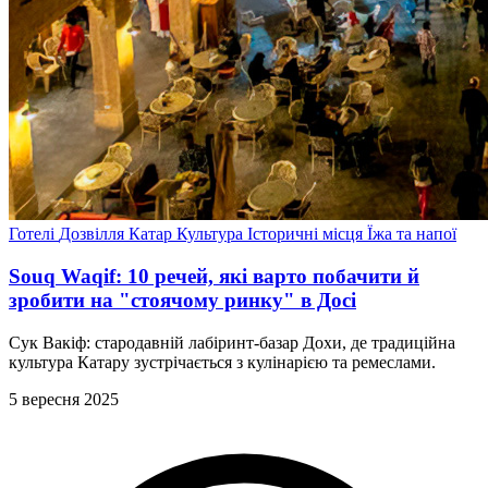
Готелі
Дозвілля
Катар
Культура
Історичні місця
Їжа та напої
Souq Waqif: 10 речей, які варто побачити й
зробити на "стоячому ринку" в Досі
Сук Вакіф: стародавній лабіринт-базар Дохи, де традиційна
культура Катару зустрічається з кулінарією та ремеслами.
5 вересня 2025