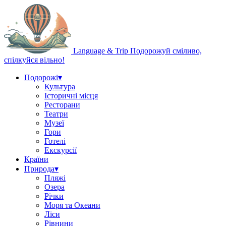
Language & Trip
Подорожуй сміливо,
спілкуйся вільно!
Подорожі
▾
Культура
Історичні місця
Ресторани
Театри
Музеї
Гори
Готелі
Екскурсії
Країни
Природа
▾
Пляжі
Озера
Річки
Моря та Океани
Ліси
Рівнини