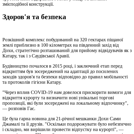
змієподібної конструкції.
Здоров'я та безпека
Розкішний комплекс побудований на 320 гектарах піщаної
землі приблизно в 100 кілометрах на південний захід від
Дохи, стратегічно розташований для прийому відвідувачів як з
Катару, так і з Саудівської Аравії.
Будівництво почалося в 2015 році, і заключний етап перед
відкриттям був зосереджений на адаптації до посилених
заходів здоров'я та безпеки відповідно до правил мобільності
та протоколів гігієни Катару.
"Через вплив COVID-19 нам довелося прискорити вимоги для
відкриття курорту та визначити нові унікальні торгові
пропозиції, які були зосереджені на локальному відпочинку",
— розповів Гає.
Це була гарна новина для 21-річної мешканки Дохи Сами
Джамалі та її друзів. "Оскільки подорожувати було небезпечно
і складно, ми вирішили провести відпустку на курорті", —