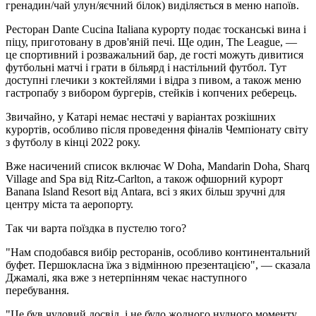
гренадин/чай улун/яєчний білок) виділяється в меню напоїв.
Ресторан Dante Cucina Italiana курорту подає тосканські вина і
піцу, приготовану в дров'яній печі. Ще один, The League, —
це спортивний і розважальний бар, де гості можуть дивитися
футбольні матчі і грати в більярд і настільний футбол. Тут
доступні глечики з коктейлями і відра з пивом, а також меню
гастропабу з вибором бургерів, стейків і копчених реберець.
Звичайно, у Катарі немає нестачі у варіантах розкішних
курортів, особливо після проведення фіналів Чемпіонату світу
з футболу в кінці 2022 року.
Вже насичений список включає W Doha, Mandarin Doha, Sharq
Village and Spa від Ritz-Carlton, а також офшорний курорт
Banana Island Resort від Antara, всі з яких більш зручні для
центру міста та аеропорту.
Так чи варта поїздка в пустелю того?
"Нам сподобався вибір ресторанів, особливо континентальний
буфет. Першокласна їжа з відмінною презентацією", — сказала
Джамалі, яка вже з нетерпінням чекає наступного
перебування.
"Це був чудовий досвід, і не було жодного нудного моменту