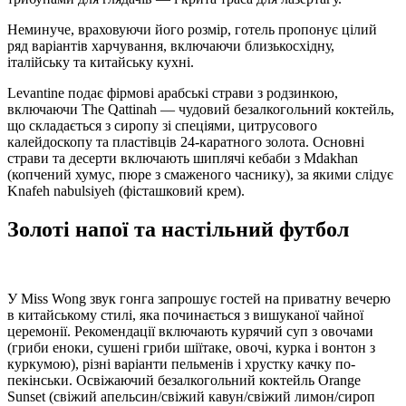
Неминуче, враховуючи його розмір, готель пропонує цілий
ряд варіантів харчування, включаючи близькосхідну,
італійську та китайську кухні.
Levantine подає фірмові арабські страви з родзинкою,
включаючи The Qattinah — чудовий безалкогольний коктейль,
що складається з сиропу зі спеціями, цитрусового
калейдоскопу та пластівців 24-каратного золота. Основні
страви та десерти включають шиплячі кебаби з Mdakhan
(копчений хумус, пюре з смаженого часнику), за якими слідує
Knafeh nabulsiyeh (фісташковий крем).
Золоті напої та настільний футбол
У Miss Wong звук гонга запрошує гостей на приватну вечерю
в китайському стилі, яка починається з вишуканої чайної
церемонії. Рекомендації включають курячий суп з овочами
(гриби еноки, сушені гриби шіїтаке, овочі, курка і вонтон з
куркумою), різні варіанти пельменів і хрустку качку по-
пекінськи. Освіжаючий безалкогольний коктейль Orange
Sunset (свіжий апельсин/свіжий кавун/свіжий лимон/сироп