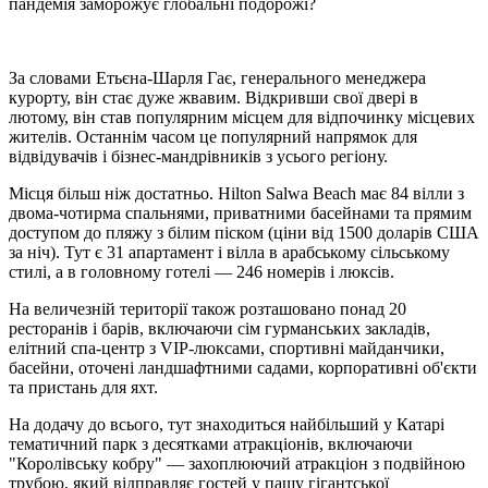
пандемія заморожує глобальні подорожі?
За словами Етьєна-Шарля Гає, генерального менеджера
курорту, він стає дуже жвавим. Відкривши свої двері в
лютому, він став популярним місцем для відпочинку місцевих
жителів. Останнім часом це популярний напрямок для
відвідувачів і бізнес-мандрівників з усього регіону.
Місця більш ніж достатньо. Hilton Salwa Beach має 84 вілли з
двома-чотирма спальнями, приватними басейнами та прямим
доступом до пляжу з білим піском (ціни від 1500 доларів США
за ніч). Тут є 31 апартамент і вілла в арабському сільському
стилі, а в головному готелі — 246 номерів і люксів.
На величезній території також розташовано понад 20
ресторанів і барів, включаючи сім гурманських закладів,
елітний спа-центр з VIP-люксами, спортивні майданчики,
басейни, оточені ландшафтними садами, корпоративні об'єкти
та пристань для яхт.
На додачу до всього, тут знаходиться найбільший у Катарі
тематичний парк з десятками атракціонів, включаючи
"Королівську кобру" — захоплюючий атракціон з подвійною
трубою, який відправляє гостей у пащу гігантської