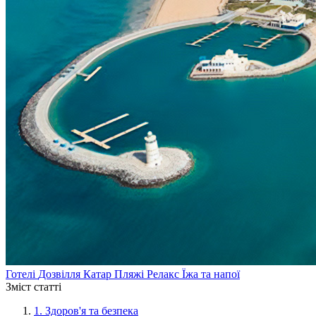
Готелі
Дозвілля
Катар
Пляжі
Релакс
Їжа та напої
Зміст статті
1.
Здоров'я та безпека