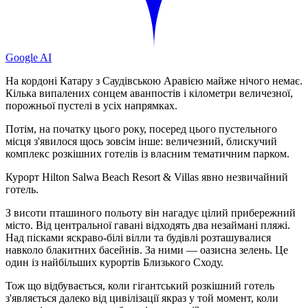
Google AI
На кордоні Катару з Саудівською Аравією майже нічого немає.
Кілька випалених сонцем аванпостів і кілометри величезної,
порожньої пустелі в усіх напрямках.
Потім, на початку цього року, посеред цього пустельного
місця з'явилося щось зовсім інше: величезний, блискучий
комплекс розкішних готелів із власним тематичним парком.
Курорт Hilton Salwa Beach Resort & Villas явно незвичайний
готель.
З висоти пташиного польоту він нагадує цілий прибережний
місто. Від центральної гавані відходять два незаймані пляжі.
Над пісками яскраво-білі вілли та будівлі розташувалися
навколо блакитних басейнів. За ними — оазисна зелень. Це
один із найбільших курортів Близького Сходу.
Тож що відбувається, коли гігантський розкішний готель
з'являється далеко від цивілізації якраз у той момент, коли