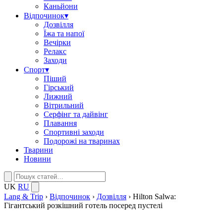
Каньйони
Відпочинок
▾
Дозвілля
Їжа та напої
Вечірки
Релакс
Заходи
Спорт
▾
Піший
Гірський
Лижний
Вітрильний
Серфінг та дайвінг
Плавання
Спортивні заходи
Подорожі на тваринах
Тварини
Новини
UK
RU
Lang & Trip
›
Відпочинок
›
Дозвілля
›
Hilton Salwa:
Гігантський розкішний готель посеред пустелі