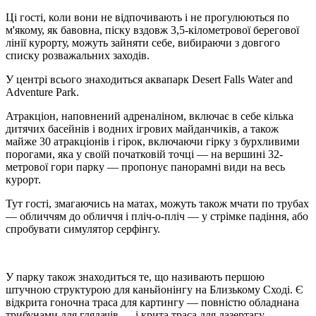
Ці гості, коли вони не відпочивають і не прогулюються по
м'якому, як бавовна, піску вздовж 3,5-кілометрової берегової
лінії курорту, можуть зайняти себе, вибираючи з довгого
списку розважальних заходів.
У центрі всього знаходиться аквапарк Desert Falls Water and
Adventure Park.
Атракціон, наповнений адреналіном, включає в себе кілька
дитячих басейнів і водних ігрових майданчиків, а також
майже 30 атракціонів і гірок, включаючи гірку з бурхливими
порогами, яка у своїй початковій точці — на вершині 32-
метрової гори парку — пропонує панорамні види на весь
курорт.
Тут гості, змагаючись на матах, можуть також мчати по трубах
— обличчям до обличчя і пліч-о-пліч — у стрімке падіння, або
спробувати симулятор серфінгу.
У парку також знаходиться те, що називають першою
штучною структурою для каньйонінгу на Близькому Сході. Є
відкрита гоночна траса для картингу — повністю обладнана
трибунами для глядачів — і крита траса для лазертагу.