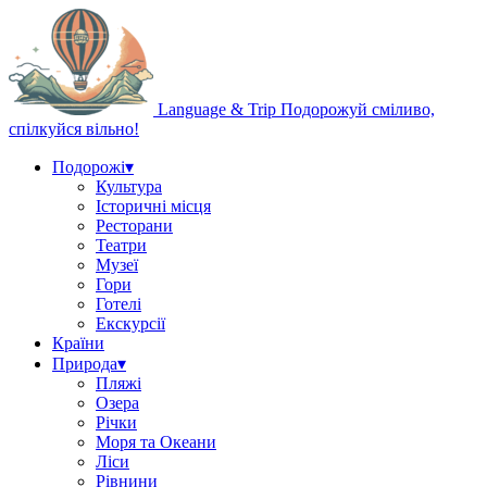
Language & Trip
Подорожуй сміливо,
спілкуйся вільно!
Подорожі
▾
Культура
Історичні місця
Ресторани
Театри
Музеї
Гори
Готелі
Екскурсії
Країни
Природа
▾
Пляжі
Озера
Річки
Моря та Океани
Ліси
Рівнини