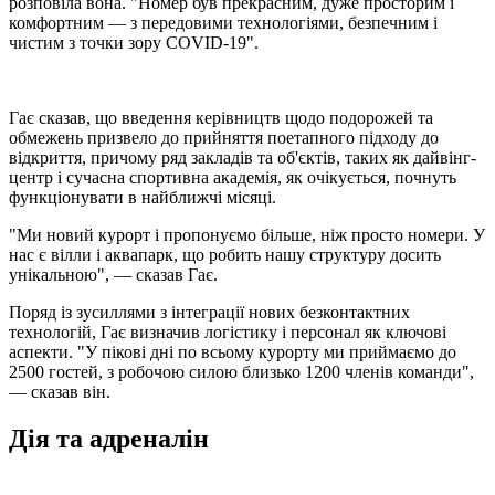
розповіла вона. "Номер був прекрасним, дуже просторим і
комфортним — з передовими технологіями, безпечним і
чистим з точки зору COVID-19".
Гає сказав, що введення керівництв щодо подорожей та
обмежень призвело до прийняття поетапного підходу до
відкриття, причому ряд закладів та об'єктів, таких як дайвінг-
центр і сучасна спортивна академія, як очікується, почнуть
функціонувати в найближчі місяці.
"Ми новий курорт і пропонуємо більше, ніж просто номери. У
нас є вілли і аквапарк, що робить нашу структуру досить
унікальною", — сказав Гає.
Поряд із зусиллями з інтеграції нових безконтактних
технологій, Гає визначив логістику і персонал як ключові
аспекти. "У пікові дні по всьому курорту ми приймаємо до
2500 гостей, з робочою силою близько 1200 членів команди",
— сказав він.
Дія та адреналін