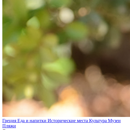
Греция
Еда и напитки
Исторические места
Культура
Музеи
Пляжи