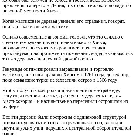
правления императора Деция, и которого волокли лошади по
неровной местности Хиоса.
Когда мастиковые деревья увидели его страдания, говорят,
они заплакали слезами мастихи.
Однако современные агрономы говорят, что это связано с
сочетанием вулканической почвы южного Хиоса,
исключительно сухого микроклимата и евгеники,
практикуемой на протяжении поколений, когда размножались
только деревья с наилучшей урожайностью.
Генуэзцы оптимизировали выращивание и торговлю
мастихой, пока они правили Хиосом с 1261 года, до тех пор,
пока османские турки не захватили остров в 1566 году.
Чтобы получить контроль и предотвратить контрабанду,
генуэзцы построили сеть укрепленных деревень с нуля –
Мастихохория – и насильственно переселили островитян из
их ферм.
Все эти деревни были построены с одинаковой структурой,
чтобы отпугивать пиратов – окружающая стена, ворота и
паутина узких улиц, ведущих к центральной оборонительной
башне.