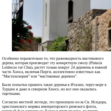
Особенно поразительно то, что разновидность мастикового
дерева, которая производит эту конкретную смолу (Pistacia
Lentiscus var Chia), растет только вокруг 24 деревень в южной
части Хиоса, включая Пирги, коллективно известных как
“Мастихохория” или “мастиковые деревни”.
Были попытки привить такие деревья в Италии, через море в
Турции и даже в северном Хиосе, но все они оказались
тщетными.
Согласно местной легенде, это произошло из-за Св. Исидора,
христианского моряка императорского римского флота,
который был замучен на Хиосе в третьем веке, во время