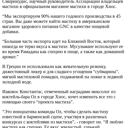
Смирниудис, научный руководитель Ассоциации владельцев
мастихи в официальном магазине мастихи в городе Хиос.
“Мы экспортируем 90% нашего годового производства в 45
стран. Вы даже можете найти мастиху в американском
магазине здорового питания GNC в качестве пищевой
добавки.
“Большая часть экспорта идет на Ближний Восток, который
никогда не терял вкуса к мастихе. Мусульмане используют ее
во время Рамадана как специю в пище, а также как домашний
аромат.”
В Греции ее использовали как жевательную резинку,
дижестивный ликер и для сладкого угощения “субмарина”,
мягкой мастиховой помадки, подаваемой на ложке в ледяной
холодной воде.
Иаковос Константас, отмеченный наградами миксолог из
коктейль-бара Oz в городе Хиос, хочет изменить все это с
помощью своего “проекта мастиха”.
“Это инициатива команды Oz, чтобы сделать мастиху
известной в барменской сцене, участвуя в различных
конкурсах с коктейлями из мастихи”, - говорит он. “Я люблю
мастиху как специю. Ее вкус землистый, горький,