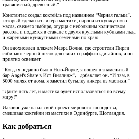
травянистый, древесный.”
Константас создал коктейль под названием “Черная галька”,
который сделан из ликера мастихи, сиропа из кунжутного
масла, свежего имбиря, огурца с небольшим количеством
рассола и подается в стакане с двумя круглыми кубиками льда
и жареными кунжутными семенами по краю.
Он вдохновлен пляжем Мавра Волиа, где строители Пирги
собирают черный песок для своих сграффито-дизайнов, и он
приятно освежает.
“Когда я недавно был в Нью-Йорке, я пошел в знаменитый
бар Angel's Share в Ист-Виллидж”, - добавляет он. “И там, в
5000 милях от дома, я заметил бутылку ликера из мастихи.”
“Дайте пять лет, и мастиха будет использоваться по всему
миру!”
Иаковос уже начал свой проект мирового господства,
смешивая коктейли из мастихи в Эдинбурге, Шотландия.
Как добраться