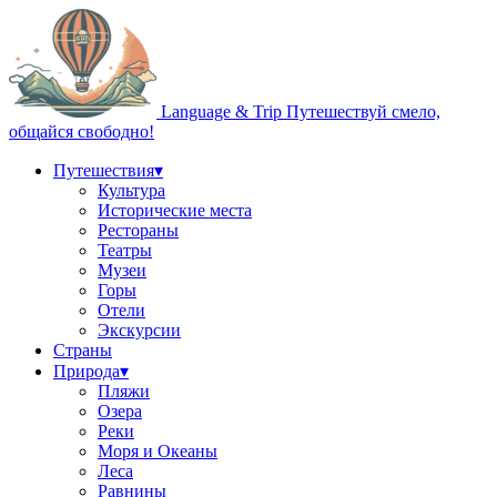
Language & Trip
Путешествуй смело,
общайся свободно!
Путешествия
▾
Культура
Исторические места
Рестораны
Театры
Музеи
Горы
Отели
Экскурсии
Страны
Природа
▾
Пляжи
Озера
Реки
Моря и Океаны
Леса
Равнины