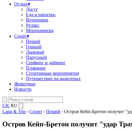
Отдых
▾
Досуг
Еда и напитки
Вечеринки
Релакс
Мероприятия
Спорт
▾
Пеший
Горный
Лыжный
Парусный
Серфинг и дайвинг
Плавание
Спортивные мероприятия
Путешествие на животных
Животные
Новости
UK
RU
Lang & Trip
›
Спорт
›
Пеший
›
Остров Кейп-Бретон получит "уд
Остров Кейп-Бретон получит "удар Тр