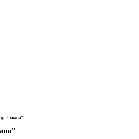
ар Трампа"
ампа"