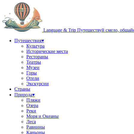
Language & Trip
Путешествуй смело, общай
Путешествия
▾
Культура
Исторические места
Рестораны
Театры
Музеи
Горы
Отели
Экскурсии
Страны
Природа
▾
Пляжи
Озера
Реки
Моря и Океаны
Леса
Равнины
Каньоны