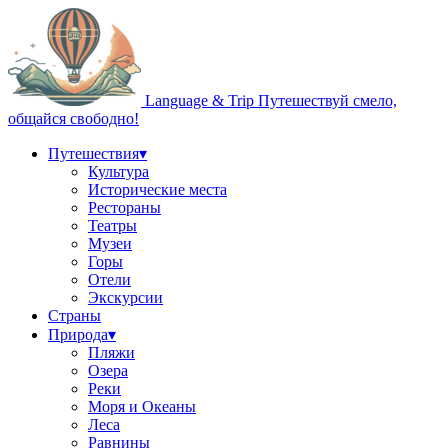
Language & Trip
Путешествуй смело,
общайся свободно!
Путешествия
▾
Культура
Исторические места
Рестораны
Театры
Музеи
Горы
Отели
Экскурсии
Страны
Природа
▾
Пляжи
Озера
Реки
Моря и Океаны
Леса
Равнины