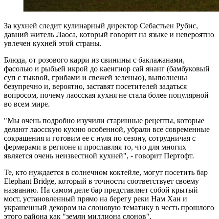
За кухней следит кулинарный директор Себастьен Рубис,
давний житель Лаоса, который говорит на языке и невероятно
увлечен кухней этой страны.
Блюда, от розового карри из свинины с баклажанами,
фасолью и рыбьей икрой до каенгнор сай янанг (бамбуковый
суп с тыквой, грибами и свежей зеленью), выполнены
безупречно и, вероятно, заставят посетителей задаться
вопросом, почему лаосская кухня не стала более популярной
во всем мире.
"Мы очень подробно изучили старинные рецепты, которые
делают лаосскую кухню особенной, убрали все современные
сокращения и готовим ее с нуля по сезону, сотрудничая с
фермерами в регионе и прославляя то, что для многих
является очень неизвестной кухней", - говорит Пертофт.
Те, кто нуждается в солнечном коктейле, могут посетить бар
Elephant Bridge, который в точности соответствует своему
названию. На самом деле бар представляет собой крытый
мост, установленный прямо на берегу реки Нам Хан и
украшенный декором на слоновую тематику в честь прошлого
этого района как "земли миллиона слонов".