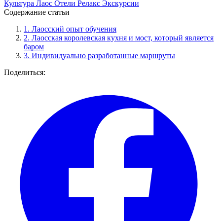
Культура
Лаос
Отели
Релакс
Экскурсии
Содержание статьи
1.
Лаосский опыт обучения
2.
Лаосская королевская кухня и мост, который является
баром
3.
Индивидуально разработанные маршруты
Поделиться: