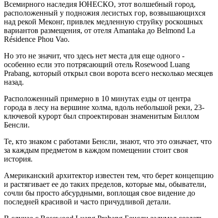
Всемирного наследия ЮНЕСКО, этот волшебный город,
расположенный у подножия лесистых гор, возвышающихся
над рекой Меконг, привлек медленную струйку роскошных
вариантов размещения, от отеля Amantaka до Belmond La
Résidence Phou Vao.
Но это не значит, что здесь нет места для еще одного -
особенно если это потрясающий отель Rosewood Luang
Prabang, который открыл свои ворота всего несколько месяцев
назад.
Расположенный примерно в 10 минутах езды от центра
города в лесу на вершине холма, вдоль небольшой реки, 23-
ключевой курорт был спроектирован знаменитым Биллом
Бенсли.
Те, кто знаком с работами Бенсли, знают, что это означает, что
за каждым предметом в каждом помещении стоит своя
история.
Американский архитектор известен тем, что берет концепцию
и растягивает ее до таких пределов, которые мы, обыватели,
сочли бы просто абсурдными, воплощая свое видение до
последней красивой и часто причудливой детали.