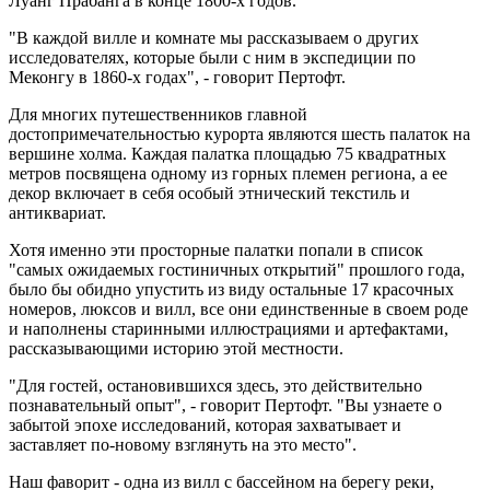
Луанг Прабанга в конце 1800-х годов.
"В каждой вилле и комнате мы рассказываем о других
исследователях, которые были с ним в экспедиции по
Меконгу в 1860-х годах", - говорит Пертофт.
Для многих путешественников главной
достопримечательностью курорта являются шесть палаток на
вершине холма. Каждая палатка площадью 75 квадратных
метров посвящена одному из горных племен региона, а ее
декор включает в себя особый этнический текстиль и
антиквариат.
Хотя именно эти просторные палатки попали в список
"самых ожидаемых гостиничных открытий" прошлого года,
было бы обидно упустить из виду остальные 17 красочных
номеров, люксов и вилл, все они единственные в своем роде
и наполнены старинными иллюстрациями и артефактами,
рассказывающими историю этой местности.
"Для гостей, остановившихся здесь, это действительно
познавательный опыт", - говорит Пертофт. "Вы узнаете о
забытой эпохе исследований, которая захватывает и
заставляет по-новому взглянуть на это место".
Наш фаворит - одна из вилл с бассейном на берегу реки,