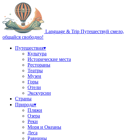
Language & Trip
Путешествуй смело,
общайся свободно!
Путешествия
▾
Культура
Исторические места
Рестораны
Театры
Музеи
Горы
Отели
Экскурсии
Страны
Природа
▾
Пляжи
Озера
Реки
Моря и Океаны
Леса
Равнины