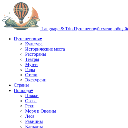
Language & Trip
Путешествуй смело, общай
Путешествия
▾
Культура
Исторические места
Рестораны
Театры
Музеи
Горы
Отели
Экскурсии
Страны
Природа
▾
Пляжи
Озера
Реки
Моря и Океаны
Леса
Равнины
Каньоны