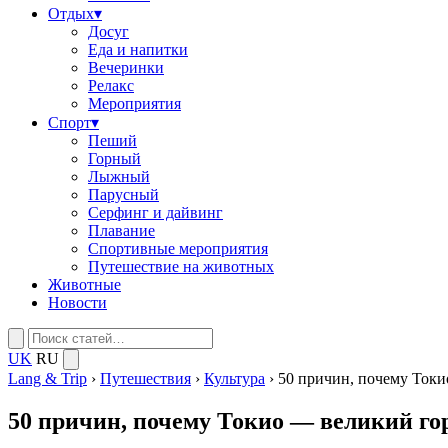
Отдых
▾
Досуг
Еда и напитки
Вечеринки
Релакс
Мероприятия
Спорт
▾
Пеший
Горный
Лыжный
Парусный
Серфинг и дайвинг
Плавание
Спортивные мероприятия
Путешествие на животных
Животные
Новости
UK
RU
Lang & Trip
›
Путешествия
›
Культура
›
50 причин, почему Токи
50 причин, почему Токио — великий го