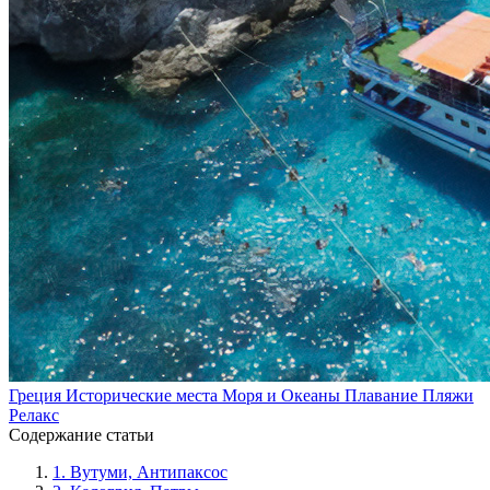
Греция
Исторические места
Моря и Океаны
Плавание
Пляжи
Релакс
Содержание статьи
1.
Вутуми, Антипаксос