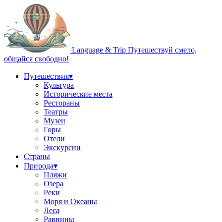
Language & Trip
Путешествуй смело,
общайся свободно!
Путешествия
▾
Культура
Исторические места
Рестораны
Театры
Музеи
Горы
Отели
Экскурсии
Страны
Природа
▾
Пляжи
Озера
Реки
Моря и Океаны
Леса
Равнины