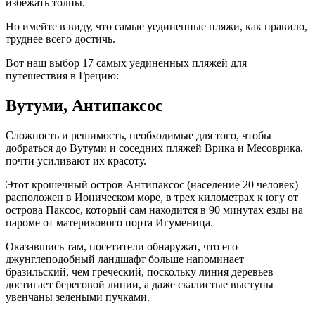
избежать толпы.
Но имейте в виду, что самые уединенные пляжи, как правило,
труднее всего достичь.
Вот наш выбор 17 самых уединенных пляжей для
путешествия в Грецию:
Вутуми, Антипаксос
Сложность и решимость, необходимые для того, чтобы
добраться до Вутуми и соседних пляжей Врика и Месоврика,
почти усиливают их красоту.
Этот крошечный остров Антипаксос (население 20 человек)
расположен в Ионическом море, в трех километрах к югу от
острова Паксос, который сам находится в 90 минутах езды на
пароме от материкового порта Игуменица.
Оказавшись там, посетители обнаружат, что его
джунглеподобный ландшафт больше напоминает
бразильский, чем греческий, поскольку линия деревьев
достигает береговой линии, а даже скалистые выступы
увенчаны зелеными пучками.