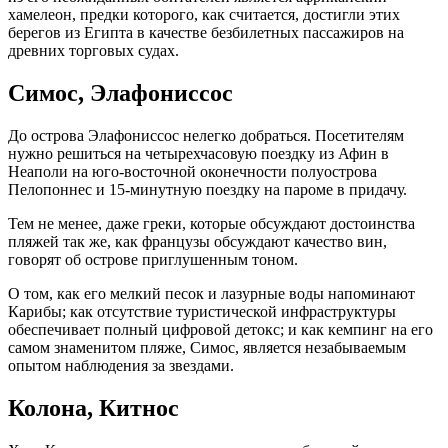
хамелеон, предки которого, как считается, достигли этих
берегов из Египта в качестве безбилетных пассажиров на
древних торговых судах.
Симос, Элафониссос
До острова Элафониссос нелегко добраться. Посетителям
нужно решиться на четырехчасовую поездку из Афин в
Неаполи на юго-восточной оконечности полуострова
Пелопоннес и 15-минутную поездку на пароме в придачу.
Тем не менее, даже греки, которые обсуждают достоинства
пляжей так же, как французы обсуждают качество вин,
говорят об острове приглушенным тоном.
О том, как его мелкий песок и лазурные воды напоминают
Карибы; как отсутствие туристической инфраструктуры
обеспечивает полный цифровой детокс; и как кемпинг на его
самом знаменитом пляже, Симос, является незабываемым
опытом наблюдения за звездами.
Колона, Китнос