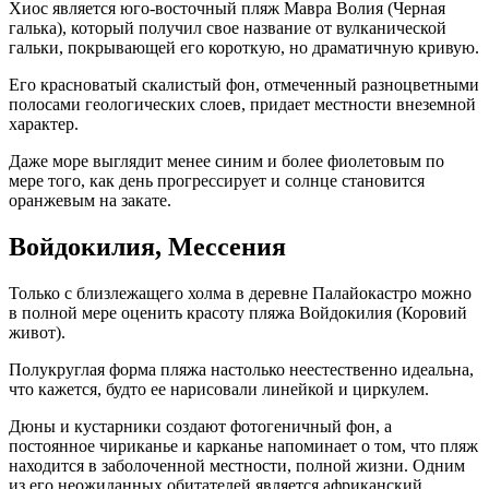
Хиос является юго-восточный пляж Мавра Волия (Черная
галька), который получил свое название от вулканической
гальки, покрывающей его короткую, но драматичную кривую.
Его красноватый скалистый фон, отмеченный разноцветными
полосами геологических слоев, придает местности внеземной
характер.
Даже море выглядит менее синим и более фиолетовым по
мере того, как день прогрессирует и солнце становится
оранжевым на закате.
Войдокилия, Мессения
Только с близлежащего холма в деревне Палайокастро можно
в полной мере оценить красоту пляжа Войдокилия (Коровий
живот).
Полукруглая форма пляжа настолько неестественно идеальна,
что кажется, будто ее нарисовали линейкой и циркулем.
Дюны и кустарники создают фотогеничный фон, а
постоянное чириканье и карканье напоминает о том, что пляж
находится в заболоченной местности, полной жизни. Одним
из его неожиданных обитателей является африканский