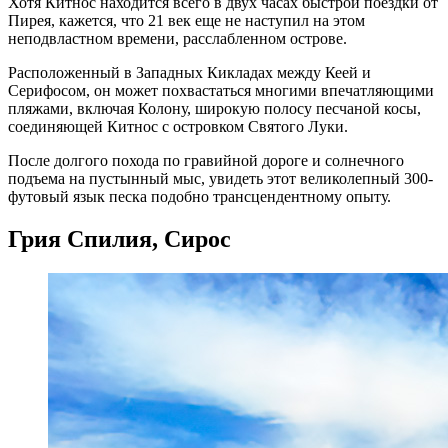
Хотя Китнос находится всего в двух часах быстрой поездки от
Пирея, кажется, что 21 век еще не наступил на этом
неподвластном времени, расслабленном острове.
Расположенный в Западных Кикладах между Кеей и
Серифосом, он может похвастаться многими впечатляющими
пляжами, включая Колону, широкую полосу песчаной косы,
соединяющей Китнос с островком Святого Луки.
После долгого похода по гравийной дороге и солнечного
подъема на пустынный мыс, увидеть этот великолепный 300-
футовый язык песка подобно трансцендентному опыту.
Грия Спилия, Сирос