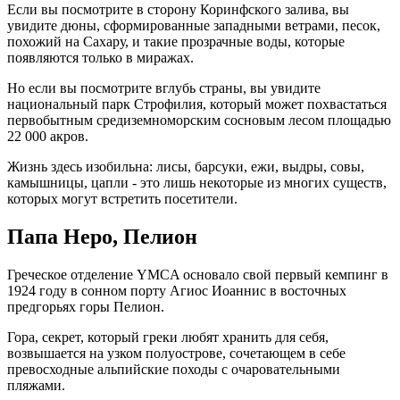
Если вы посмотрите в сторону Коринфского залива, вы
увидите дюны, сформированные западными ветрами, песок,
похожий на Сахару, и такие прозрачные воды, которые
появляются только в миражах.
Но если вы посмотрите вглубь страны, вы увидите
национальный парк Строфилия, который может похвастаться
первобытным средиземноморским сосновым лесом площадью
22 000 акров.
Жизнь здесь изобильна: лисы, барсуки, ежи, выдры, совы,
камышницы, цапли - это лишь некоторые из многих существ,
которых могут встретить посетители.
Папа Неро, Пелион
Греческое отделение YMCA основало свой первый кемпинг в
1924 году в сонном порту Агиос Иоаннис в восточных
предгорьях горы Пелион.
Гора, секрет, который греки любят хранить для себя,
возвышается на узком полуострове, сочетающем в себе
превосходные альпийские походы с очаровательными
пляжами.