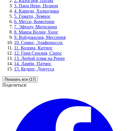
2.
Калогрия, Патры
3.
Папа Неро, Пелион
4.
Кариди, Халкидики
5.
Гомати, Лемнос
6.
Месси, Комотини
7.
Эфталу, Митилини
8.
Мавра Волия, Хиос
9.
Войдокилия, Мессения
10.
Симос, Элафониссос
11.
Колона, Китнос
12.
Грия Спилия, Сирос
13.
Любой пляж на Ренее
14.
Ламби, Патмос
15.
Кедрос, Донусса
Показать все (17)
Поделиться: