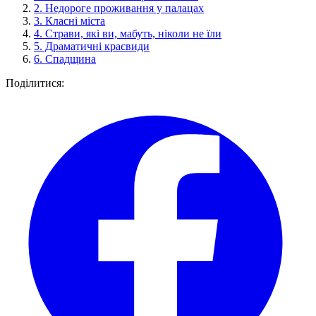
2.
Недороге проживання у палацах
3.
Класні міста
4.
Страви, які ви, мабуть, ніколи не їли
5.
Драматичні краєвиди
6.
Спадщина
Поділитися: