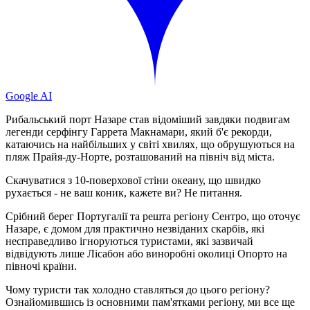
Google AI
Рибальський порт Назаре став відоміший завдяки подвигам
легенди серфінгу Гаррета Макнамари, який б'є рекорди,
катаючись на найбільших у світі хвилях, що обрушуються на
пляж Прайя-ду-Норте, розташований на північ від міста.
Скачуватися з 10-поверхової стіни океану, що швидко
рухається - не ваш коник, кажете ви? Не питання.
Срібний берег Португалії та решта регіону Сентро, що оточує
Назаре, є домом для практично незвіданих скарбів, які
несправедливо ігноруються туристами, які зазвичай
відвідують лише Лісабон або виноробні околиці Опорто на
півночі країни.
Чому туристи так холодно ставляться до цього регіону?
Ознайомившись із основними пам'ятками регіону, ми все ще