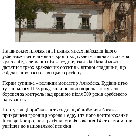
На широких пляжах та вітряних мисах найзахіднішого
узбережжя материкової Європи відчувається явна атмосфера
краю світу, але менш ніж за годину їзди від Назарі можна
дістатися трьох вражаючих об'єктів Світової спадщини, що
свідчать про часи слави цього регіону.
Перша зупинка – великий монастир Алкобака. Будівництво
тут почалося 1178 року, коли перший король Португалії
боровся за контроль над країною після 500 років арабського
панування.
Португальці приїжджають сюди, щоб побачити багато
прикрашені гробниці короля Педру I та його вбитої коханки
Інеш де Кастро, чия трагічна історія кохання 14 століття міцно
увійшла до національної психіки.