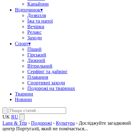
Каньйони
Відпочинок
▾
Дозвілля
Їжа та напої
Вечірки
Релакс
Заходи
Спорт
▾
Піший
Гірський
Лижний
Вітрильний
Серфінг та дайвінг
Плавання
Спортивні заходи
Подорожі на тваринах
Тварини
Новини
UK
RU
Lang & Trip
›
Подорожі
›
Культура
›
Досліджуйте загадковий
центр Португалії, який не помічається...