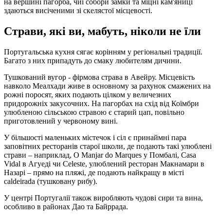
на вершині пагорба, чиї собори замки та міцні кам'яниці
здаються висіченими зі скелястої місцевості.
Страви, які ви, мабуть, ніколи не їли
Португальська кухня сягає корінням у регіональні традиції.
Багато з них припадуть до смаку любителям дичини.
Тушкований вугор - фірмова страва в Авейру. Місцевість
навколо Меалхади живе в основному за рахунок смажених на
рожні поросят, яких подають цілком у величезних
придорожніх закусочних. На пагорбах на схід від Коїмбри
улюбленою сільською стравою є старий цап, повільно
приготовлений у червоному вині.
У більшості маленьких містечок і сіл є принаймні пара
заповітних ресторанів старої школи, де подають такі улюблені
страви – наприклад, O Manjar do Marques у Помбалі, Casa
Vidal в Агуеді чи Celeste, улюблений ресторан Макнамари в
Назарі – прямо на пляжі, де подають найкращу в місті
caldeirada (тушковану рибу).
У центрі Португалії також виробляють чудові сири та вина,
особливо в районах Дао та Байррада.