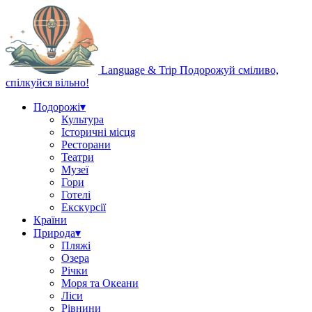
Language & Trip
Подорожуй сміливо,
спілкуйся вільно!
Подорожі
▾
Культура
Історичні місця
Ресторани
Театри
Музеї
Гори
Готелі
Екскурсії
Країни
Природа
▾
Пляжі
Озера
Річки
Моря та Океани
Ліси
Рівнини