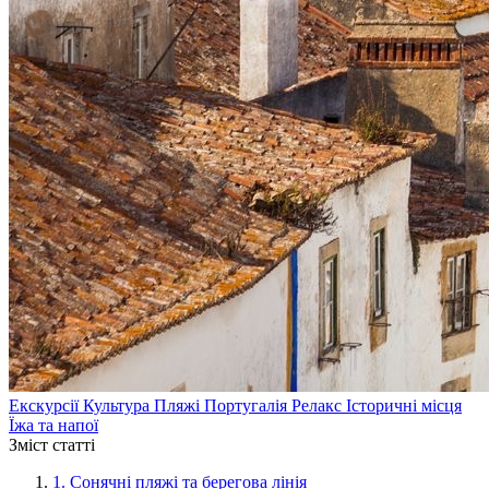
Екскурсії
Культура
Пляжі
Португалія
Релакс
Історичні місця
Їжа та напої
Зміст статті
1.
Сонячні пляжі та берегова лінія