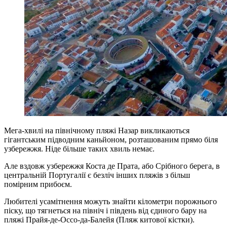
Мега-хвилі на північному пляжі Назар викликаються
гігантським підводним каньйоном, розташованим прямо біля
узбережжя. Ніде більше таких хвиль немає.
Але вздовж узбережжя Коста де Прата, або Срібного берега, в
центральній Португалії є безліч інших пляжів з більш
помірним прибоєм.
Любителі усамітнення можуть знайти кілометри порожнього
піску, що тягнеться на північ і південь від єдиного бару на
пляжі Прайя-де-Оссо-да-Балейя (Пляж китової кістки).