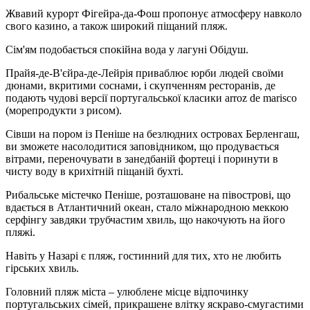
Жвавий курорт Фігейра-да-Фош пропонує атмосферу навколо
свого казино, а також широкий піщаний пляж.
Сім'ям подобається спокійна вода у лагуні Обідуш.
Прайя-де-В'єйра-де-Лейрія приваблює юрби людей своїми
дюнами, вкритими соснами, і скупченням ресторанів, де
подають чудові версії португальської класики arroz de marisco
(морепродукти з рисом).
Сівши на пором із Пеніше на безлюдних островах Берленгаш,
ви зможете насолодитися заповідником, що продувається
вітрами, переночувати в занедбаній фортеці і поринути в
чисту воду в крихітній піщаній бухті.
Рибальське містечко Пеніше, розташоване на півострові, що
вдається в Атлантичний океан, стало міжнародною меккою
серфінгу завдяки трубчастим хвиль, що накочують на його
пляжі.
Навіть у Назарі є пляж, гостинний для тих, хто не любить
гірських хвиль.
Головний пляж міста – улюблене місце відпочинку
португальських сімей, прикрашене влітку яскраво-смугастими