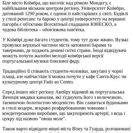
Біле місто Коїмбра, що височіє над річкою Мондегу, є
найбільшим міським центром регіону. Університет Коїмбри,
датований 1290 роком, є одним із найстаріших у світі. Будівлі
у стилі ренесанс та бароко у центрі університету на вершині
пагорба є об'єктами Всесвітньої спадщини ЮНЕСКО, а
чудова бібліотека – обов'язкова пам'ятка.
У Коїмбрі дуже багато студентів, тому тут дуже жваво. Вузькі
провулки верхньої частини міста заповнені барами та
тавернами, де подають дешеві ситні страви. Іноді відвідувачі
можуть почути жалобні мелодії коімбрської версії
португальської музики блюзової фаду.
Традиційно її співають студенти-чоловіки, закутані у чорні
плащі, але найчастіше її можна почути у кафе Санта-Крус чи
культурному центрі Fado ao Centro.
Серед інших міст регіону Авейру відомий як португальська
Венеція завдяки каналам, які з'єднують його з величезною,
таємничою болотистою місцевістю. Він славиться будинками
в стилі модерн, яскраво розфарбованими човнами і
кондитерськими виробами, що закупорюють артерії, з яєць і
цукру під назвою "овош моле".
Також варто відвідати міцні міста Візеу та Гуарда, розташовані