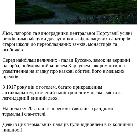
Ліси, пагорби та виноградники центральної Португалії усіяні
розкішними місцями для зупинки – від палацових санаторіїв
старої школи до переобладнаних замків, монастирів та
особняків.
Серед найбільш величних - палац Буссако, замок на вершині
пагорба, побудований королем Карлушем I як романтична
усамітнення на згадку про казкові обителі його німецьких
предків.
З 1917 року він є готелем, багато прикрашеним
антикваріатом, оточений напівтропічним лісом і містить
легендарний винний льох.
На початку 20 століття в регіоні з'явилися грандіозні
термальні спа-готелі.
Деякі з цих термальних палаців були відновлені в їх колишній
пишності.