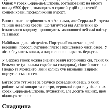
Однак у горах Серра-да-Ештрела, розташованих на висоті
понад 6500 футів, знаходиться єдиний у цій просоченій
сонцем країні гірськолижний курорт.
Вони ніколи не зрівняються з Альпами, але Серра-да-Ештрела
та інші невеликі хребти, що тягнуться від Атлантики до
іспанського кордону, пропонують захоплюючі пейзажі влітку
та взимку.
Найбільша дика місцевість Португалії включає парячі
вершини, порослі бур'яном плато і кришталево чисті озера. У
лісах блукають вовки, а над головою ширяють беркути.
У Серрасі також можна знайти безліч історичних сіл, таких як
Бельмонте (унікальна єврейська спадщина), гідний листівки
Піодао та Монсанто, який колись був визнаний взірцем
португальського села.
Багато хто тут живе за рахунок розведення овець, з яких
роблять м'які ковдри та светри, вершкові сири та унікальних
собак Серра-да-Ештрела, пухнастих, але досить міцних, щоб
відлякувати вовків.
Спадщина