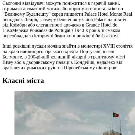
Сьогодні відвідувачі можуть поніжитися в гарячій ванні,
отримати ароматний масаж або поринути в ностальгію по
"Великому Будапешту" серед пишноти Palace Hotel Monte Real
неподалік Лейрії, гламуру бель-епок у Curia Palace на північ
від Коїмбри або елегантності арт-деко в Grande Hotel de
LusoМережа Pousadas de Portugal з 1940-х років зі смаком
переобладнала історичні будинки в розкішні бутік-готелі.
Інші розкішні пусади можна знайти в монастирі XVIII століття
на краю найвищого гірського хребта Португалії в селі
Белмонте, в 200-річній колишній лікарні в гранітному місті
Візеу або в дворянському палаці в Кондейші, недалеко від
вражаючих римських руїн на Піренейському півострові.
Класні міста