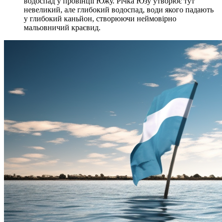
водоспад у провінції Южу. Річка Юзу утворює тут
невеликий, але глибокий водоспад, води якого падають
у глибокий каньйон, створюючи неймовірно
мальовничий краєвид.