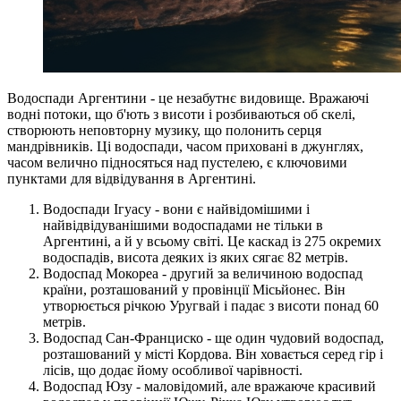
Водоспади Аргентини - це незабутнє видовище. Вражаючі
водні потоки, що б'ють з висоти і розбиваються об скелі,
створюють неповторну музику, що полонить серця
мандрівників. Ці водоспади, часом приховані в джунглях,
часом велично підносяться над пустелею, є ключовими
пунктами для відвідування в Аргентині.
Водоспади Ігуасу - вони є найвідомішими і
найвідвідуванішими водоспадами не тільки в
Аргентині, а й у всьому світі. Це каскад із 275 окремих
водоспадів, висота деяких із яких сягає 82 метрів.
Водоспад Мокореа - другий за величиною водоспад
країни, розташований у провінції Місьйонес. Він
утворюється річкою Уругвай і падає з висоти понад 60
метрів.
Водоспад Сан-Франциско - ще один чудовий водоспад,
розташований у місті Кордова. Він ховається серед гір і
лісів, що додає йому особливої чарівності.
Водоспад Юзу - маловідомий, але вражаюче красивий