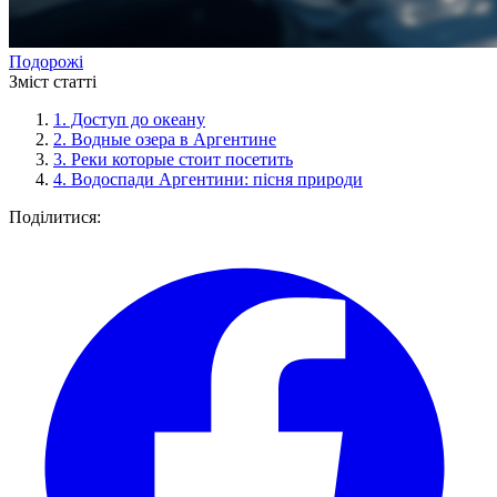
Подорожі
Зміст статті
1.
Доступ до океану
2.
Водные озера в Аргентине
3.
Реки которые стоит посетить
4.
Водоспади Аргентини: пісня природи
Поділитися: