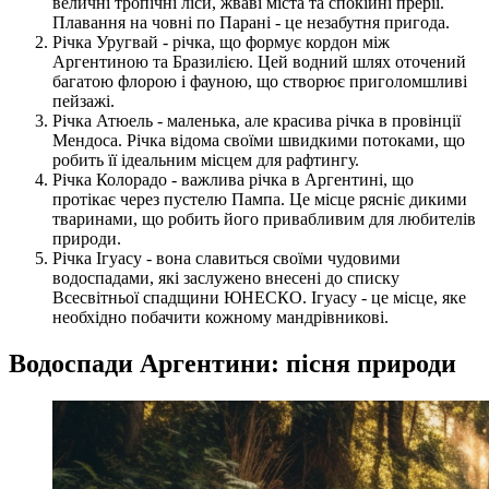
величні тропічні ліси, жваві міста та спокійні прерії.
Плавання на човні по Парані - це незабутня пригода.
Річка Уругвай - річка, що формує кордон між
Аргентиною та Бразилією. Цей водний шлях оточений
багатою флорою і фауною, що створює приголомшливі
пейзажі.
Річка Атюель - маленька, але красива річка в провінції
Мендоса. Річка відома своїми швидкими потоками, що
робить її ідеальним місцем для рафтингу.
Річка Колорадо - важлива річка в Аргентині, що
протікає через пустелю Пампа. Це місце рясніє дикими
тваринами, що робить його привабливим для любителів
природи.
Річка Ігуасу - вона славиться своїми чудовими
водоспадами, які заслужено внесені до списку
Всесвітньої спадщини ЮНЕСКО. Ігуасу - це місце, яке
необхідно побачити кожному мандрівникові.
Водоспади Аргентини: пісня природи