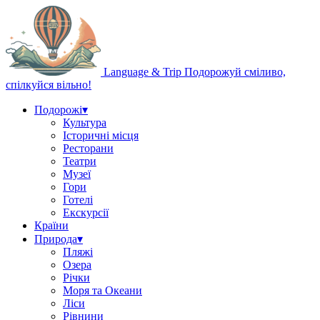
Language & Trip
Подорожуй сміливо,
спілкуйся вільно!
Подорожі
▾
Культура
Історичні місця
Ресторани
Театри
Музеї
Гори
Готелі
Екскурсії
Країни
Природа
▾
Пляжі
Озера
Річки
Моря та Океани
Ліси
Рівнини