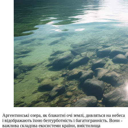
Аргентинські озера, як блакитні очі землі, дивляться на небеса
і відображають їхню безтурботність і багатогранність. Вони -
важлива складова екосистеми країни, вмістилища