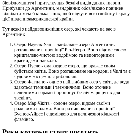
біорізноманіття і притулку для безлічі видів диких тварин.
Прибувши до Аргентини, мандрівник обов'язково повинен
відвідати хоча б кілька з них, щоб відчути всю глибину і красу
цієї південноамериканської країни.
Тут деякі з найдивовижніших озер, які чекають на вас в
Аргентині:
Озеро Науель-Уапі - найбільше озеро Аргентини,
розташоване в провінції Ріо-Негро. Воно відоме своєю
кришталево-чистою водоймою та неповторними
краєвидами навколо.
Озеро Пуело - смарагдове озеро, що вражає своїм
буйством квітів. Воно розташоване на кордоні з Чилі та є
чудовим місцем для риболовлі.
Озеро Фагнано - одне з найглибших озер у світі, де води
здаються темними і таємничими. Воно оточене
величними горами і пропонує безліч маршрутів для
трекінгу.
Озеро Мар-Чікіта - солоне озеро, відоме своїми
рожевими водами. Воно розташоване в провінції
Буенос-Айрес і є домівкою для величезної кількості
фламінго.
Реки которые стоит посетить