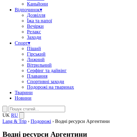
Каньйони
Відпочинок
▾
Дозвілля
Їжа та напої
Вечірки
Релакс
Заходи
Спорт
▾
Піший
Гірський
Лижний
Вітрильний
Серфінг та дайвінг
Плавання
Спортивні заходи
Подорожі на тваринах
Тварини
Новини
UK
RU
Lang & Trip
›
Подорожі
›
Водні ресурси Аргентини
Водні ресурси Аргентини