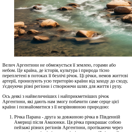
Велич Аргентини не обмежується її землею, горами або
небом. Це країна, де історія, культура і природа тісно
переплетені в потоках її безлічі річок. Ці річки, немов життєві
артерії, пронизують усю територію країни від заходу до сходу,
з'єднуючи різні регіони і створюючи шлях для життя і руху.
Ось деякі з найвеличніших і найприкметніших річок
Аргентини, які дають нам змогу побачити саме серце цієї
країни і познайомитися з її незрівнянною природою:
Річка Парана - друга за довжиною річка в Південній
Америці після Амазонки. Ця річка прикрашає собою
пейзажі різних регіонів Аргентини, протікаючи через