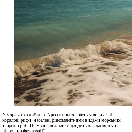
У морських глибинах Аргентини ховаються величезні
коралові рифи, населені різноманітними видами морських
тварин і риб. Це місце ідеально підходить для дайвінгу та
підводної фотографії.