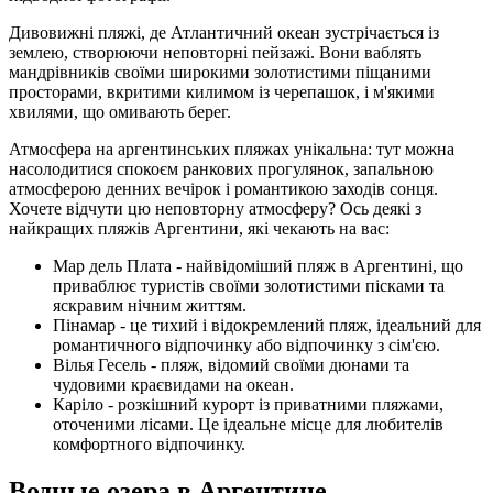
Дивовижні пляжі, де Атлантичний океан зустрічається із
землею, створюючи неповторні пейзажі. Вони ваблять
мандрівників своїми широкими золотистими піщаними
просторами, вкритими килимом із черепашок, і м'якими
хвилями, що омивають берег.
Атмосфера на аргентинських пляжах унікальна: тут можна
насолодитися спокоєм ранкових прогулянок, запальною
атмосферою денних вечірок і романтикою заходів сонця.
Хочете відчути цю неповторну атмосферу? Ось деякі з
найкращих пляжів Аргентини, які чекають на вас:
Мар дель Плата - найвідоміший пляж в Аргентині, що
приваблює туристів своїми золотистими пісками та
яскравим нічним життям.
Пінамар - це тихий і відокремлений пляж, ідеальний для
романтичного відпочинку або відпочинку з сім'єю.
Вілья Гесель - пляж, відомий своїми дюнами та
чудовими краєвидами на океан.
Каріло - розкішний курорт із приватними пляжами,
оточеними лісами. Це ідеальне місце для любителів
комфортного відпочинку.
Водные озера в Аргентине