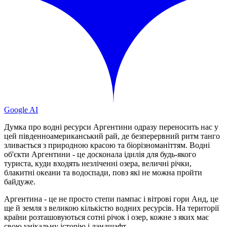
Google AI
Думка про водні ресурси Аргентини одразу переносить нас у
цей південноамериканський рай, де безперервний ритм танго
зливається з природною красою та біорізноманіттям. Водні
об'єкти Аргентини - це досконала ідилія для будь-якого
туриста, куди входять незліченні озера, величні річки,
блакитні океани та водоспади, повз які не можна пройти
байдуже.
Аргентина - це не просто степи пампас і вітрові гори Анд, це
ще й земля з великою кількістю водних ресурсів. На території
країни розташовуються сотні річок і озер, кожне з яких має
свою унікальну історію і ландшафт.