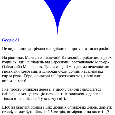
Google AI
Це видовище зустрічало мандрівників протягом тисяч років.
На рівнинах Монтсіа в південній Каталонії, приблизно в двох
годинах їзди на південь від Барселони, розташоване Мар-де-
Олівас, або Море олив. Тут, захищені між двома невеликими
гірськими хребтами, в широкій сухій долині недалеко від
гирла річки Ебро, оливкові гаї простягаються, наскільки
вистачає очей.
І не просто оливкові дерева: в цьому районі знаходиться
найбільша концентрація тисячолітніх оливкових дерев не
тільки в Іспанії, але й у всьому світі.
Щоб вважатися одним з цих древніх оливкових дерев, діаметр
стовбура має бути більше 3,5 метрів, виміряний на висоті 1,3