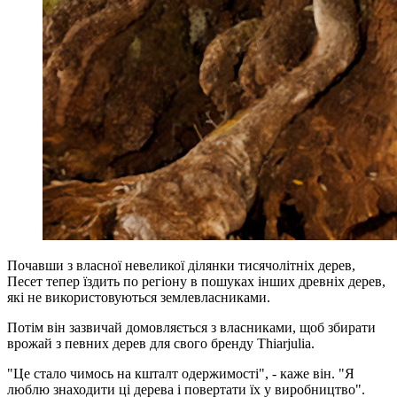
Почавши з власної невеликої ділянки тисячолітніх дерев,
Песет тепер їздить по регіону в пошуках інших древніх дерев,
які не використовуються землевласниками.
Потім він зазвичай домовляється з власниками, щоб збирати
врожай з певних дерев для свого бренду Thiarjulia.
"Це стало чимось на кшталт одержимості", - каже він. "Я
люблю знаходити ці дерева і повертати їх у виробництво".