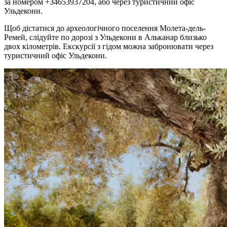
за номером +34653937204, або через туристичний офіс
Ульдекони.
Щоб дістатися до археологічного поселення Молета-дель-
Ремей, слідуйте по дорозі з Ульдекони в Альканар близько
двох кілометрів. Екскурсії з гідом можна забронювати через
туристичний офіс Ульдекони.