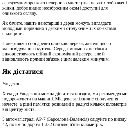
середземноморського печерного мистецтва, на яких зображені
жінки, добре видно неозброєним оком і доступні для
близького огляду.
Як бачите, навіть найстаріші з дерев можуть виглядати
молодими порівняно з деякими оточуючими їх об'єктами
спадщини.
Повертаючи собі древні оливкові дерева, жителі цього
малоcвідуваного куточка Середземномор'я не тільки
використовують стійкий економічний ресурс, але й
відновлюють прямий зв'язок з цим далеким минулим.
Як дістатися
Ульдекона
Хоча до Ульдекони можна дістатися поїздом, ми рекомендуємо
подорожувати на машині. Місцеве залізничне сполучення
нечасте, а різні пам'ятки розкидані в радіусі кількох кілометрів
від центру міста.
З автомагістралі AP-7 (Барселона-Валенсія) слідуйте по виїзду
42, потім по дорозі T-332 близько п'яти кілометрів.