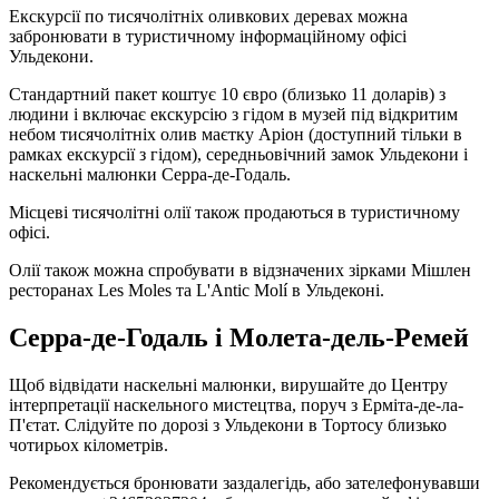
Екскурсії по тисячолітніх оливкових деревах можна
забронювати в туристичному інформаційному офісі
Ульдекони.
Стандартний пакет коштує 10 євро (близько 11 доларів) з
людини і включає екскурсію з гідом в музей під відкритим
небом тисячолітніх олив маєтку Аріон (доступний тільки в
рамках екскурсії з гідом), середньовічний замок Ульдекони і
наскельні малюнки Серра-де-Годаль.
Місцеві тисячолітні олії також продаються в туристичному
офісі.
Олії також можна спробувати в відзначених зірками Мішлен
ресторанах Les Moles та L'Antic Molí в Ульдеконі.
Серра-де-Годаль і Молета-дель-Ремей
Щоб відвідати наскельні малюнки, вирушайте до Центру
інтерпретації наскельного мистецтва, поруч з Ерміта-де-ла-
П'єтат. Слідуйте по дорозі з Ульдекони в Тортосу близько
чотирьох кілометрів.
Рекомендується бронювати заздалегідь, або зателефонувавши