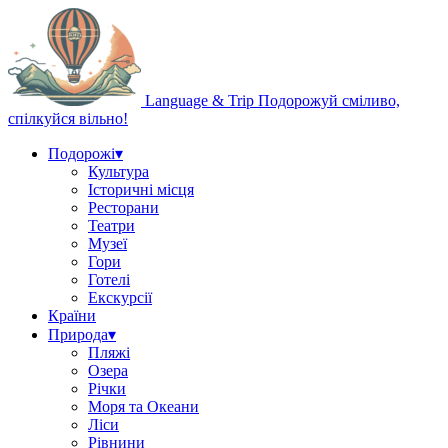
Language & Trip
Подорожуй сміливо,
спілкуйся вільно!
Подорожі
▾
Культура
Історичні місця
Ресторани
Театри
Музеї
Гори
Готелі
Екскурсії
Країни
Природа
▾
Пляжі
Озера
Річки
Моря та Океани
Ліси
Рівнини