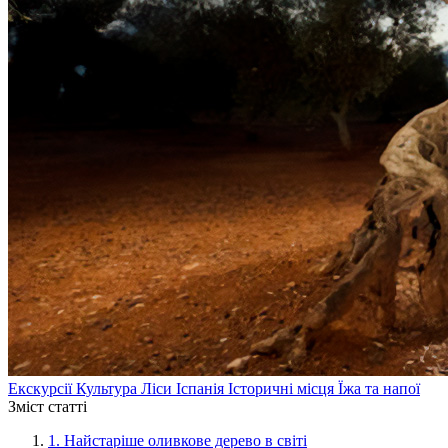
Екскурсії
Культура
Ліси
Іспанія
Історичні місця
Їжа та напої
Зміст статті
1.
Найстаріше оливкове дерево в світі