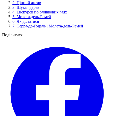
2.
Цінний актив
3.
Шукач дерев
4.
Екскурсії по оливкових гаях
5.
Молета-дель-Ремей
6.
Як дістатися
7.
Серра-де-Годаль і Молета-дель-Ремей
Поділитися: