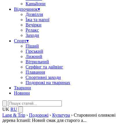
Каньйони
Відпочинок
▾
Дозвілля
Їжа та напої
Вечірки
Релакс
Заходи
Спорт
▾
Піший
Гірський
Лижний
Вітрильний
Серфінг та дайвінг
Плавання
Спортивні заходи
Подорожі на тваринах
Тварини
Новини
UK
RU
Lang & Trip
›
Подорожі
›
Культура
›
Старовинні оливкові
дерева Іспанії: Новий смак для старого а...