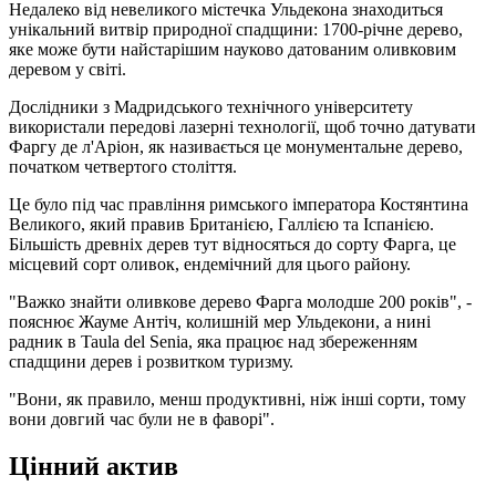
Недалеко від невеликого містечка Ульдекона знаходиться
унікальний витвір природної спадщини: 1700-річне дерево,
яке може бути найстарішим науково датованим оливковим
деревом у світі.
Дослідники з Мадридського технічного університету
використали передові лазерні технології, щоб точно датувати
Фаргу де л'Аріон, як називається це монументальне дерево,
початком четвертого століття.
Це було під час правління римського імператора Костянтина
Великого, який правив Британією, Галлією та Іспанією.
Більшість древніх дерев тут відносяться до сорту Фарга, це
місцевий сорт оливок, ендемічний для цього району.
"Важко знайти оливкове дерево Фарга молодше 200 років", -
пояснює Жауме Антіч, колишній мер Ульдекони, а нині
радник в Taula del Senia, яка працює над збереженням
спадщини дерев і розвитком туризму.
"Вони, як правило, менш продуктивні, ніж інші сорти, тому
вони довгий час були не в фаворі".
Цінний актив