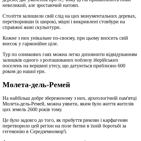
невеликий, але зростаючий натовп.
Століття залишили свій слід на цих монументальних деревах,
перетворивши їх широкі, міцні і викривлені стовбури на
справжні живі скульптури.
Кожне з них унікальне по-своєму, при цьому вносить свій
внесок у гармонійне ціле.
Тур по оливкових гаях можна легко доповнити відвідуванням
залишків одного з розташованих поблизу іберійських
поселень на вершині утесу, що датуються приблизно 600
роком до нашої ери.
Молета-дель-Ремей
На найбільш добре збереженому з них, археологічній пам'ятці
Молета-дель-Ремей, можна уявити, яким було життя жителів
цих земель 2600 років тому.
Це було задовго до того, як прибуття римлян і карфагенян
перетворило цей регіон на поле битви в їхній боротьбі за
гегемонію в Середземномор'ї.