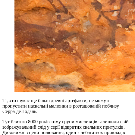
Ті, хто шукає ще більш древні артефакти, не можуть
пропустити наскельні малюнки в розташованій поблизу
Серра-де-Годаль.
Тут близько 8000 років тому групи мисливців залишили свій
зображувальний слід у серії відкритих скельних притулків.
Дивовижні сцени полювання, один з небагатьох прикладів