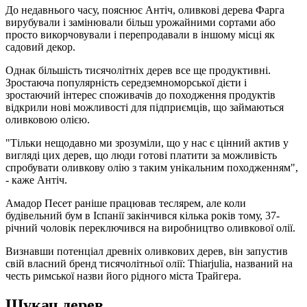
До недавнього часу, пояснює Антіч, оливкові дерева Фарга
вирубували і замінювали більш урожайними сортами або
просто викорчовували і перепродавали в іншому місці як
садовий декор.
Однак більшість тисячолітніх дерев все ще продуктивні.
Зростаюча популярність середземноморської дієти і
зростаючий інтерес споживачів до походження продуктів
відкрили нові можливості для підприємців, що займаються
оливковою олією.
"Тільки нещодавно ми зрозуміли, що у нас є цінний актив у
вигляді цих дерев, що люди готові платити за можливість
спробувати оливкову олію з таким унікальним походженням",
- каже Антіч.
Амадор Песет раніше працював теслярем, але коли
будівельний бум в Іспанії закінчився кілька років тому, 37-
річний чоловік переключився на виробництво оливкової олії.
Визнавши потенціал древніх оливкових дерев, він запустив
свій власний бренд тисячолітньої олії: Thiarjulia, названий на
честь римської назви його рідного міста Трайгера.
Шукач дерев