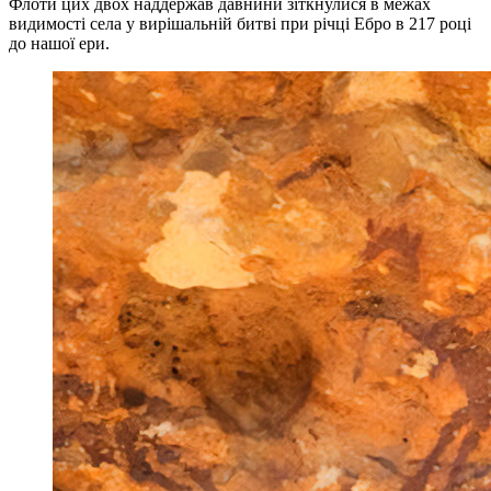
Флоти цих двох наддержав давнини зіткнулися в межах
видимості села у вирішальній битві при річці Ебро в 217 році
до нашої ери.