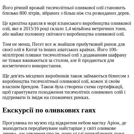
Його річний врожай тисячолітньої оливкової олії становить
близько 800 літрів, зібраних з більш ніж ста розкиданих дерев.
Це крихітна крапля в морі іспанського виробництва оливкової
олії, яке в 2015/16 році склало 1,4 мільйона метричних тонн,
або майже половину світового виробництва оливкової олії.
Тим не менш, Песет все ж знайшов прибутковий ринок для
своєї олії в Китаї та інших азіатських країнах. Його 100-
мілілітрові пляшки тисячолітньої олії з додаванням шафрану
не тільки вживаються за столом, але й продаються для
косметичного використання.
Ще дев'ять місцевих виробників також займаються бізнесом з
виробництва тисячолітньої оливкової олії, кожен зі своїм
власним брендом. Також була створена схема сертифікації,
щоб гарантувати походження тисячолітніх оливкових олій і
підтримати їх імідж на споживчих ринках.
Екскурсії по оливкових гаях
Прогулянка по музею під відкритим небом маєтку Аріон, де
знаходиться передбачуване найстаріше у світі оливкове
дерево, дає уявлення про те, чому ці гаї приваблюють поки