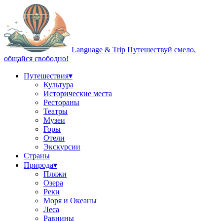
Language & Trip
Путешествуй смело,
общайся свободно!
Путешествия
▾
Культура
Исторические места
Рестораны
Театры
Музеи
Горы
Отели
Экскурсии
Страны
Природа
▾
Пляжи
Озера
Реки
Моря и Океаны
Леса
Равнины