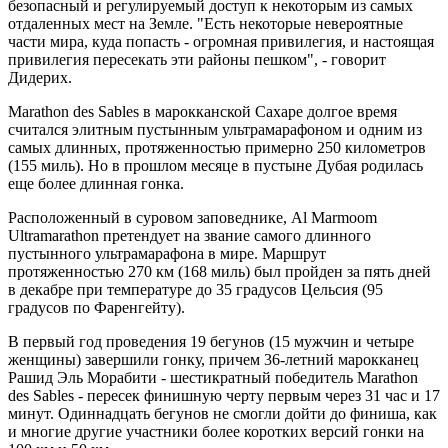
безопасный и регулируемый доступ к некоторым из самых
отдаленных мест на Земле. "Есть некоторые невероятные
части мира, куда попасть - огромная привилегия, и настоящая
привилегия пересекать эти районы пешком", - говорит
Дидерих.
Marathon des Sables в марокканской Сахаре долгое время
считался элитным пустынным ультрамарафоном и одним из
самых длинных, протяженностью примерно 250 километров
(155 миль). Но в прошлом месяце в пустыне Дубая родилась
еще более длинная гонка.
Расположенный в суровом заповеднике, Al Marmoom
Ultramarathon претендует на звание самого длинного
пустынного ультрамарафона в мире. Маршрут
протяженностью 270 км (168 миль) был пройден за пять дней
в декабре при температуре до 35 градусов Цельсия (95
градусов по Фаренгейту).
В первый год проведения 19 бегунов (15 мужчин и четыре
женщины) завершили гонку, причем 36-летний марокканец
Рашид Эль Морабити - шестикратный победитель Marathon
des Sables - пересек финишную черту первым через 31 час и 17
минут. Одиннадцать бегунов не смогли дойти до финиша, как
и многие другие участники более коротких версий гонки на