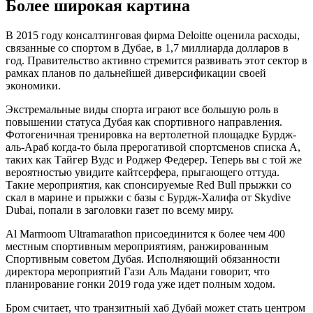
Более широкая картина
В 2015 году консалтинговая фирма Deloitte оценила расходы,
связанные со спортом в Дубае, в 1,7 миллиарда долларов в
год. Правительство активно стремится развивать этот сектор в
рамках планов по дальнейшей диверсификации своей
экономики.
Экстремальные виды спорта играют все большую роль в
повышении статуса Дубая как спортивного направления.
Фотогеничная тренировка на вертолетной площадке Бурдж-
аль-Араб когда-то была прерогативой спортсменов списка А,
таких как Тайгер Вудс и Роджер Федерер. Теперь вы с той же
вероятностью увидите кайтсерфера, прыгающего оттуда.
Такие мероприятия, как спонсируемые Red Bull прыжки со
скал в марине и прыжки с базы с Бурдж-Халифа от Skydive
Dubai, попали в заголовки газет по всему миру.
Al Marmoom Ultramarathon присоединится к более чем 400
местным спортивным мероприятиям, ранжированным
Спортивным советом Дубая. Исполняющий обязанности
директора мероприятий Гази Аль Мадани говорит, что
планирование гонки 2019 года уже идет полным ходом.
Бром считает, что транзитный хаб Дубай может стать центром