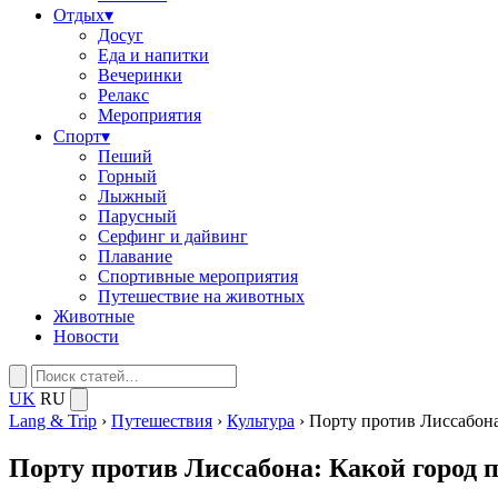
Отдых
▾
Досуг
Еда и напитки
Вечеринки
Релакс
Мероприятия
Спорт
▾
Пеший
Горный
Лыжный
Парусный
Серфинг и дайвинг
Плавание
Спортивные мероприятия
Путешествие на животных
Животные
Новости
UK
RU
Lang & Trip
›
Путешествия
›
Культура
›
Порту против Лиссабона:
Порту против Лиссабона: Какой город 