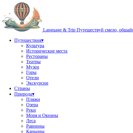
Language & Trip
Путешествуй смело, общай
Путешествия
▾
Культура
Исторические места
Рестораны
Театры
Музеи
Горы
Отели
Экскурсии
Страны
Природа
▾
Пляжи
Озера
Реки
Моря и Океаны
Леса
Равнины
Каньоны