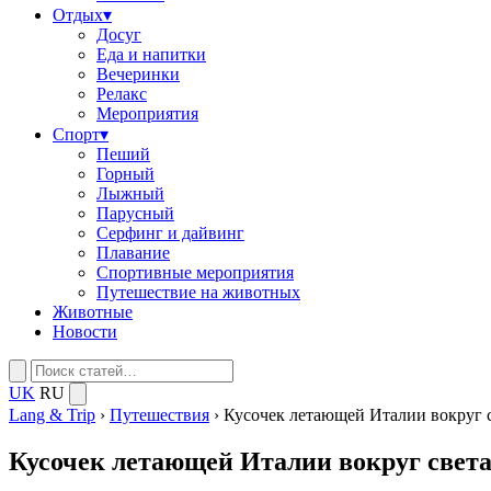
Отдых
▾
Досуг
Еда и напитки
Вечеринки
Релакс
Мероприятия
Спорт
▾
Пеший
Горный
Лыжный
Парусный
Серфинг и дайвинг
Плавание
Спортивные мероприятия
Путешествие на животных
Животные
Новости
UK
RU
Lang & Trip
›
Путешествия
›
Кусочек летающей Италии вокруг све
Кусочек летающей Италии вокруг света: 