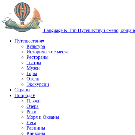
Language & Trip
Путешествуй смело, общай
Путешествия
▾
Культура
Исторические места
Рестораны
Театры
Музеи
Горы
Отели
Экскурсии
Страны
Природа
▾
Пляжи
Озера
Реки
Моря и Океаны
Леса
Равнины
Каньоны