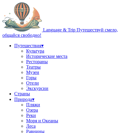
Language & Trip
Путешествуй смело,
общайся свободно!
Путешествия
▾
Культура
Исторические места
Рестораны
Театры
Музеи
Горы
Отели
Экскурсии
Страны
Природа
▾
Пляжи
Озера
Реки
Моря и Океаны
Леса
Равнины