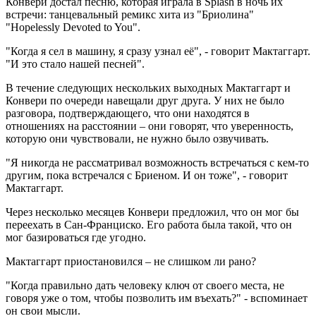
Конвери достал песню, которая играла в Splash в ночь их
встречи: танцевальный ремикс хита из "Бриолина"
"Hopelessly Devoted to You".
"Когда я сел в машину, я сразу узнал её", - говорит Мактаггарт.
"И это стало нашей песней".
В течение следующих нескольких выходных Мактаггарт и
Конвери по очереди навещали друг друга. У них не было
разговора, подтверждающего, что они находятся в
отношениях на расстоянии – они говорят, что уверенность,
которую они чувствовали, не нужно было озвучивать.
"Я никогда не рассматривал возможность встречаться с кем-то
другим, пока встречался с Бриеном. И он тоже", - говорит
Мактаггарт.
Через несколько месяцев Конвери предложил, что он мог бы
переехать в Сан-Франциско. Его работа была такой, что он
мог базироваться где угодно.
Мактаггарт приостановился – не слишком ли рано?
"Когда правильно дать человеку ключ от своего места, не
говоря уже о том, чтобы позволить им въехать?" - вспоминает
он свои мысли.