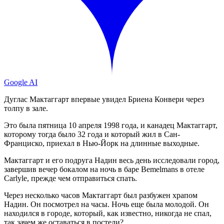
Google AI
Дуглас Мактаггарт впервые увидел Бриена Конвери через
толпу в зале.
Это была пятница 10 апреля 1998 года, и канадец Мактаггарт,
которому тогда было 32 года и который жил в Сан-
Франциско, приехал в Нью-Йорк на длинные выходные.
Мактаггарт и его подруга Надин весь день исследовали город,
завершив вечер бокалом на ночь в баре Bemelmans в отеле
Carlyle, прежде чем отправиться спать.
Через несколько часов Мактаггарт был разбужен храпом
Надин. Он посмотрел на часы. Ночь еще была молодой. Он
находился в городе, который, как известно, никогда не спал,
так зачем же оставаться в постели?