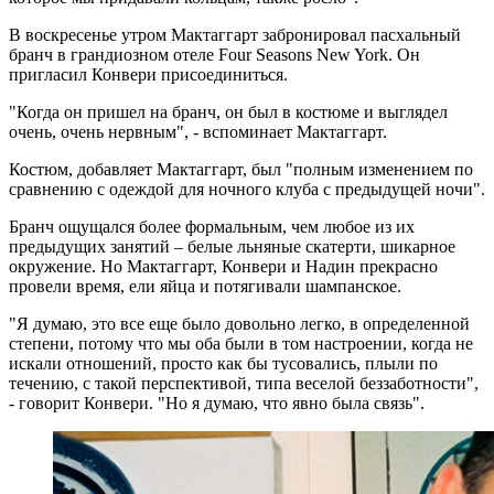
В воскресенье утром Мактаггарт забронировал пасхальный
бранч в грандиозном отеле Four Seasons New York. Он
пригласил Конвери присоединиться.
"Когда он пришел на бранч, он был в костюме и выглядел
очень, очень нервным", - вспоминает Мактаггарт.
Костюм, добавляет Мактаггарт, был "полным изменением по
сравнению с одеждой для ночного клуба с предыдущей ночи".
Бранч ощущался более формальным, чем любое из их
предыдущих занятий – белые льняные скатерти, шикарное
окружение. Но Мактаггарт, Конвери и Надин прекрасно
провели время, ели яйца и потягивали шампанское.
"Я думаю, это все еще было довольно легко, в определенной
степени, потому что мы оба были в том настроении, когда не
искали отношений, просто как бы тусовались, плыли по
течению, с такой перспективой, типа веселой беззаботности",
- говорит Конвери. "Но я думаю, что явно была связь".