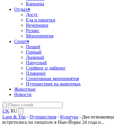
Каньоны
Отдых
▾
Досуг
Еда и напитки
Вечеринки
Релакс
Мероприятия
Спорт
▾
Пеший
Горный
Лыжный
Парусный
Серфинг и дайвинг
Плавание
Спортивные мероприятия
Путешествие на животных
Животные
Новости
UK
RU
Lang & Trip
›
Путешествия
›
Культура
›
Два незнакомца
встретились на танцполе в Нью-Йорке 24 года н...