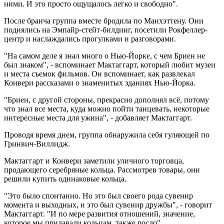
ними. И это просто ощущалось легко и свободно".
После бранча группа вместе бродила по Манхэттену. Они
поднялись на Эмпайр-стейт-билдинг, посетили Рокфеллер-
центр и наслаждались прогулками и разговорами.
"На самом деле я знал много о Нью-Йорке, с чем Бриен не
был знаком", - вспоминает Мактаггарт, который любит музеи
и места съемок фильмов. Он вспоминает, как развлекал
Конвери рассказами о знаменитых зданиях Нью-Йорка.
"Бриен, с другой стороны, прекрасно дополнял всё, потому
что знал все места, куда можно пойти танцевать, некоторые
интересные места для ужина", - добавляет Мактаггарт.
Проводя время днем, группа обнаружила себя гуляющей по
Гринвич-Виллидж.
Мактаггарт и Конвери заметили уличного торговца,
продающего серебряные кольца. Рассмотрев товары, они
решили купить одинаковые кольца.
"Это было спонтанно. Но это был своего рода сувенир
момента и выходных, и это был сувенир дружбы", - говорит
Мактаггарт. "И по мере развития отношений, значение,
которое мы придавали кольцам, также росло".