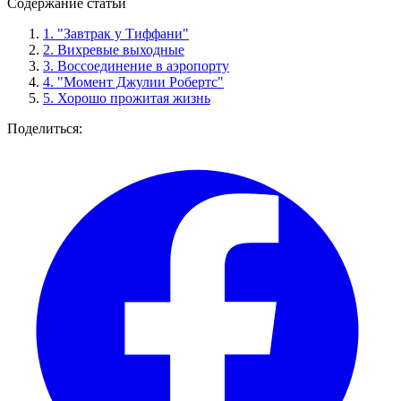
Содержание статьи
1.
"Завтрак у Тиффани"
2.
Вихревые выходные
3.
Воссоединение в аэропорту
4.
"Момент Джулии Робертс"
5.
Хорошо прожитая жизнь
Поделиться: