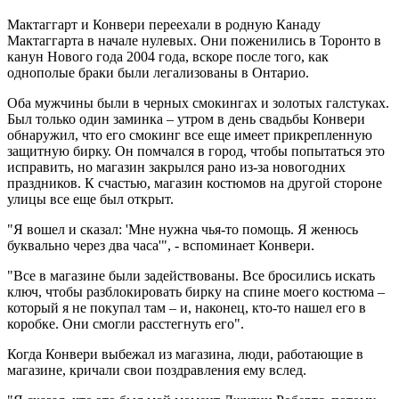
Мактаггарт и Конвери переехали в родную Канаду
Мактаггарта в начале нулевых. Они поженились в Торонто в
канун Нового года 2004 года, вскоре после того, как
однополые браки были легализованы в Онтарио.
Оба мужчины были в черных смокингах и золотых галстуках.
Был только один заминка – утром в день свадьбы Конвери
обнаружил, что его смокинг все еще имеет прикрепленную
защитную бирку. Он помчался в город, чтобы попытаться это
исправить, но магазин закрылся рано из-за новогодних
праздников. К счастью, магазин костюмов на другой стороне
улицы все еще был открыт.
"Я вошел и сказал: 'Мне нужна чья-то помощь. Я женюсь
буквально через два часа'", - вспоминает Конвери.
"Все в магазине были задействованы. Все бросились искать
ключ, чтобы разблокировать бирку на спине моего костюма –
который я не покупал там – и, наконец, кто-то нашел его в
коробке. Они смогли расстегнуть его".
Когда Конвери выбежал из магазина, люди, работающие в
магазине, кричали свои поздравления ему вслед.