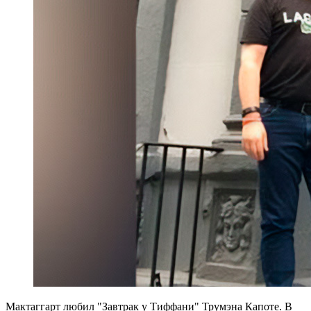
Мактаггарт любил "Завтрак у Тиффани" Трумэна Капоте. В