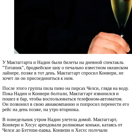
У Мактаггарта и Надин были билеты на дневной спектакль
"Титаник", бродвейское шоу о печально известном океанском
лайнере, позже в тот день. Мактаггарт спросил Конвери, не
хочет ли он присоединиться к ним.
После этого группа пила пиво на пирсах Челси, глядя на воду.
Пока Надин и Конвери болтали, Мактаггарт извинился и
пошел в бар, чтобы воспользоваться телефоном-автоматом.
Он позвонил в свою авиакомпанию и попросил перенести его
рейс на день позже, на утро вторника.
В понедельник утром Надин улетела домой. Мактаггарт,
Конвери и Хесус арендовали роликовые коньки, катаясь от
Челси до Бэттери-парка. Конвери и Хесус получали