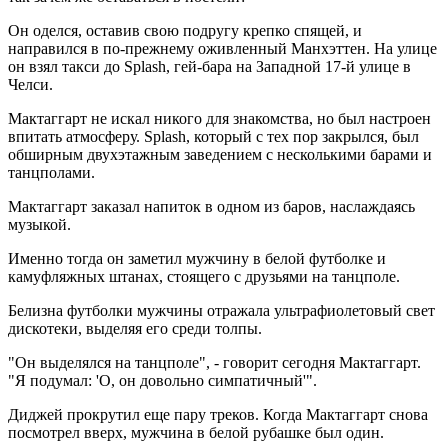
Он оделся, оставив свою подругу крепко спящей, и
направился в по-прежнему оживленный Манхэттен. На улице
он взял такси до Splash, гей-бара на Западной 17-й улице в
Челси.
Мактаггарт не искал никого для знакомства, но был настроен
впитать атмосферу. Splash, который с тех пор закрылся, был
обширным двухэтажным заведением с несколькими барами и
танцполами.
Мактаггарт заказал напиток в одном из баров, наслаждаясь
музыкой.
Именно тогда он заметил мужчину в белой футболке и
камуфляжных штанах, стоящего с друзьями на танцполе.
Белизна футболки мужчины отражала ультрафиолетовый свет
дискотеки, выделяя его среди толпы.
"Он выделялся на танцполе", - говорит сегодня Мактаггарт.
"Я подумал: 'О, он довольно симпатичный'".
Диджей прокрутил еще пару треков. Когда Мактаггарт снова
посмотрел вверх, мужчина в белой рубашке был один.