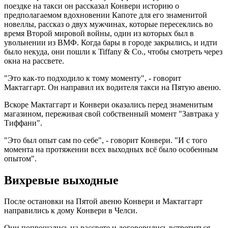
поездке на такси он рассказал Конвери историю о
предполагаемом вдохновении Капоте для его знаменитой
новеллы, рассказ о двух мужчинах, которые пересеклись во
время Второй мировой войны, один из которых был в
увольнении из ВМФ. Когда бары в городе закрылись, и идти
было некуда, они пошли к Tiffany & Co., чтобы смотреть через
окна на рассвете.
"Это как-то подходило к тому моменту", - говорит
Мактаггарт. Он направил их водителя такси на Пятую авеню.
Вскоре Мактаггарт и Конвери оказались перед знаменитым
магазином, переживая свой собственный момент "Завтрака у
Тиффани".
"Это был опыт сам по себе", - говорит Конвери. "И с того
момента на протяжении всех выходных всё было особенным
опытом".
Вихревые выходные
После остановки на Пятой авеню Конвери и Мактаггарт
направились к дому Конвери в Челси.
Они попрощались на рассвете и договорились встретиться