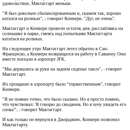
удовольствие, Мактаггарт меньше.
"Я был довольно сбалансированным и, скажем так, хорошо
катался на роликах", - говорит Конвери. "Дуг, не очень".
Мактаггарт и Конвери провели остаток дня, расслабляясь на
солнышке в парке, смеясь над попытками Мактаггарта
кататься на роликах.
На следующее утро Мактаггарт летел обратно в Сан-
Франциско, а Конвери возвращался на работу в Саванну. Они
вместе поехали в аэропорт JFK.
"Мы держались за руки на заднем сиденье такси", - говорит
Мактаггарт.
Их прощание в аэропорту было "торжественным", говорит
Конвери.
"Я не помню точно, что было сказано. Но я просто помню,
что чувствовал: 'Я говорю до свидания. Но я хочу увидеть его
снова'", - говорит Мактаггарт.
И как только он вернулся в Джорджию, Конвери позвонил
Мактаггарту.