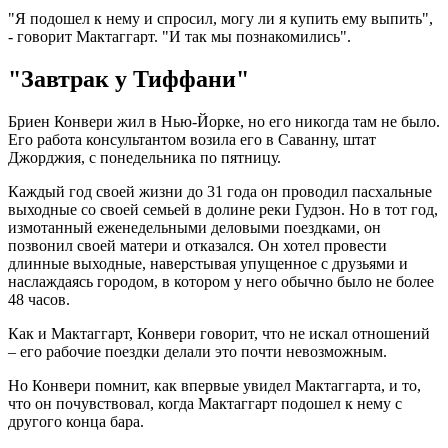
"Я подошел к нему и спросил, могу ли я купить ему выпить",
- говорит Мактаггарт. "И так мы познакомились".
"Завтрак у Тиффани"
Бриен Конвери жил в Нью-Йорке, но его никогда там не было.
Его работа консультантом возила его в Саванну, штат
Джорджия, с понедельника по пятницу.
Каждый год своей жизни до 31 года он проводил пасхальные
выходные со своей семьей в долине реки Гудзон. Но в тот год,
измотанный еженедельными деловыми поездками, он
позвонил своей матери и отказался. Он хотел провести
длинные выходные, наверстывая упущенное с друзьями и
наслаждаясь городом, в котором у него обычно было не более
48 часов.
Как и Мактаггарт, Конвери говорит, что не искал отношений
– его рабочие поездки делали это почти невозможным.
Но Конвери помнит, как впервые увидел Мактаггарта, и то,
что он почувствовал, когда Мактаггарт подошел к нему с
другого конца бара.