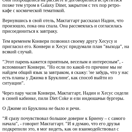
позже тем утром в Galaxy Diner, закрытом с тех пор ретро-
кафе с космической тематикой.
Вернувшись в свой отель, Мактаггарт рассказал Надин, что
произошло, пока она спала. Она рассмеялась и согласилась
присоединиться к завтраку.
Тем временем Конвери позвонил своему другу Хесусу и
пригласил его. Конвери и Хесус придумали план "выхода", на
всякий случай.
"Этот парень кажется приятным, веселым и интересным", -
вспоминает Конвери. "Но если по какой-то причине мы не
найдем общий язык за завтраком, я скажу: 'не забудь, что у нас
есть планы у Джима в Бруклине', как способ выйти из
ситуации".
Через пару часов Конвери, Мактаггарт, Надин и Хесус сидели
в синей кабинке, пили Diet Coke и ели индюшачьи бургеры.
О Джиме из Бруклина не было и речи.
"Я сразу почувствовал большое доверие к Бриену – с самого
начала", - говорит Мактаггарт. "И я думаю, что его друзья
подкрепили это, я мог видеть, как он взаимодействовал с