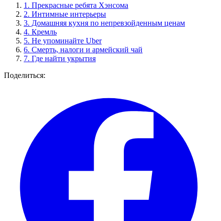
1.
Прекрасные ребята Хэнсома
2.
Интимные интерьеры
3.
Домашняя кухня по непревзойденным ценам
4.
Кремль
5.
Не упоминайте Uber
6.
Смерть, налоги и армейский чай
7.
Где найти укрытия
Поделиться: