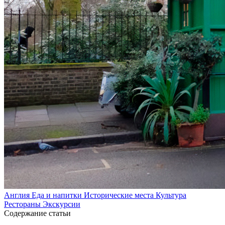
Англия
Еда и напитки
Исторические места
Культура
Рестораны
Экскурсии
Содержание статьи