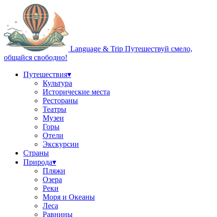
Language & Trip
Путешествуй смело,
общайся свободно!
Путешествия
▾
Культура
Исторические места
Рестораны
Театры
Музеи
Горы
Отели
Экскурсии
Страны
Природа
▾
Пляжи
Озера
Реки
Моря и Океаны
Леса
Равнины