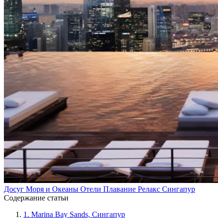
Досуг
Моря и Океаны
Отели
Плавание
Релакс
Сингапур
Содержание статьи
1.
Marina Bay Sands, Сингапур