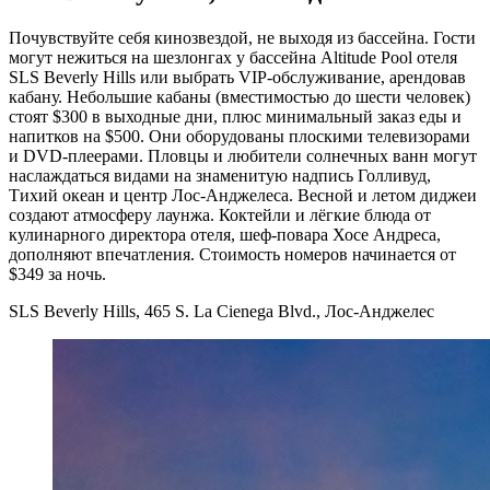
Почувствуйте себя кинозвездой, не выходя из бассейна. Гости
могут нежиться на шезлонгах у бассейна Altitude Pool отеля
SLS Beverly Hills или выбрать VIP-обслуживание, арендовав
кабану. Небольшие кабаны (вместимостью до шести человек)
стоят $300 в выходные дни, плюс минимальный заказ еды и
напитков на $500. Они оборудованы плоскими телевизорами
и DVD-плеерами. Пловцы и любители солнечных ванн могут
наслаждаться видами на знаменитую надпись Голливуд,
Тихий океан и центр Лос-Анджелеса. Весной и летом диджеи
создают атмосферу лаунжа. Коктейли и лёгкие блюда от
кулинарного директора отеля, шеф-повара Хосе Андреса,
дополняют впечатления. Стоимость номеров начинается от
$349 за ночь.
SLS Beverly Hills, 465 S. La Cienega Blvd., Лос-Анджелес