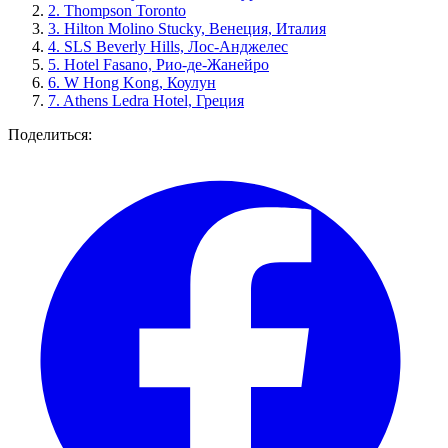
2.
Thompson Toronto
3.
Hilton Molino Stucky, Венеция, Италия
4.
SLS Beverly Hills, Лос-Анджелес
5.
Hotel Fasano, Рио-де-Жанейро
6.
W Hong Kong, Коулун
7.
Athens Ledra Hotel, Греция
Поделиться: