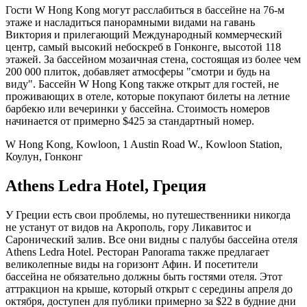
Гости W Hong Kong могут расслабиться в бассейне на 76-м
этаже и насладиться панорамными видами на гавань
Виктория и прилегающий Международный коммерческий
центр, самый высокий небоскреб в Гонконге, высотой 118
этажей. За бассейном мозаичная стена, состоящая из более чем
200 000 плиток, добавляет атмосферы "смотри и будь на
виду". Бассейн W Hong Kong также открыт для гостей, не
проживающих в отеле, которые покупают билеты на летние
барбекю или вечеринки у бассейна. Стоимость номеров
начинается от примерно $425 за стандартный номер.
W Hong Kong, Kowloon, 1 Austin Road W., Kowloon Station,
Коулун, Гонконг
Athens Ledra Hotel, Греция
У Греции есть свои проблемы, но путешественники никогда
не устанут от видов на Акрополь, гору Ликавитос и
Саронический залив. Все они видны с палубы бассейна отеля
Athens Ledra Hotel. Ресторан Panorama также предлагает
великолепные виды на горизонт Афин. И посетители
бассейна не обязательно должны быть гостями отеля. Этот
аттракцион на крыше, который открыт с середины апреля до
октября, доступен для публики примерно за $22 в будние дни