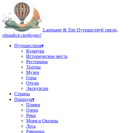
Language & Trip
Путешествуй смело,
общайся свободно!
Путешествия
▾
Культура
Исторические места
Рестораны
Театры
Музеи
Горы
Отели
Экскурсии
Страны
Природа
▾
Пляжи
Озера
Реки
Моря и Океаны
Леса
Равнины