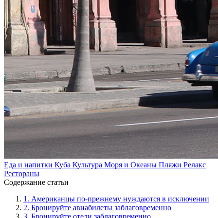
Еда и напитки
Куба
Культура
Моря и Океаны
Пляжи
Релакс
Рестораны
Содержание статьи
1.
Американцы по-прежнему нуждаются в исключении
2.
Бронируйте авиабилеты заблаговременно
3.
Бронируйте отели заблаговременно