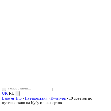
Каньоны
Отдых
▾
Досуг
Еда и напитки
Вечеринки
Релакс
Мероприятия
Спорт
▾
Пеший
Горный
Лыжный
Парусный
Серфинг и дайвинг
Плавание
Спортивные мероприятия
Путешествие на животных
Животные
Новости
UK
RU
Lang & Trip
›
Путешествия
›
Культура
›
10 советов по
путешествию на Кубу от экспертов