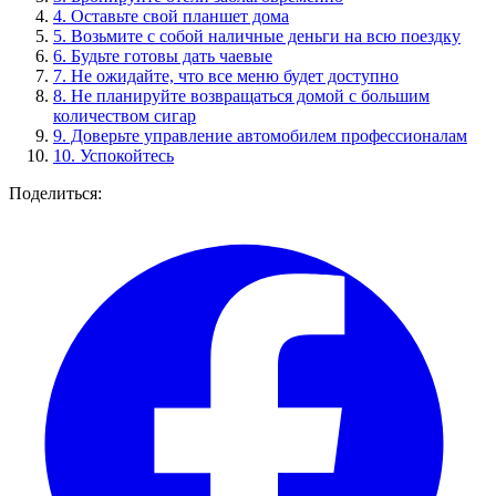
4.
Оставьте свой планшет дома
5.
Возьмите с собой наличные деньги на всю поездку
6.
Будьте готовы дать чаевые
7.
Не ожидайте, что все меню будет доступно
8.
Не планируйте возвращаться домой с большим
количеством сигар
9.
Доверьте управление автомобилем профессионалам
10.
Успокойтесь
Поделиться: