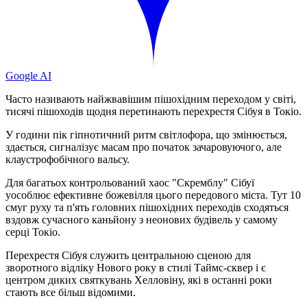
Google AI
Часто називають найжвавішим пішохідним переходом у світі,
тисячі пішоходів щодня перетинають перехрестя Сібуя в Токіо.
У години пік гіпнотичний ритм світлофора, що змінюється,
здається, сигналізує масам про початок зачаровуючого, але
клаустрофобічного вальсу.
Для багатьох контрольований хаос "Скремблу" Сібуї
уособлює ефективне божевілля цього передового міста. Тут 10
смуг руху та п'ять головних пішохідних переходів сходяться
вздовж сучасного каньйону з неонових будівель у самому
серці Токіо.
Перехрестя Сібуя служить центральною сценою для
зворотного відліку Нового року в стилі Таймс-сквер і є
центром диких святкувань Хелловіну, які в останні роки
стають все більш відомими.