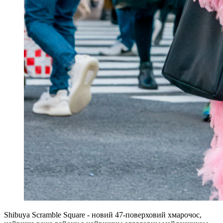
Shibuya Scramble Square - новий 47-поверховий хмарочос,