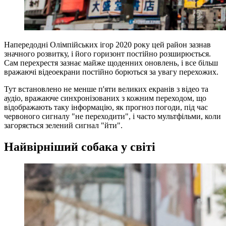
Напередодні Олімпійських ігор 2020 року цей район зазнав
значного розвитку, і його горизонт постійно розширюється.
Сам перехрестя зазнає майже щоденних оновлень, і все більш
вражаючі відеоекрани постійно борються за увагу перехожих.
Тут встановлено не менше п'яти великих екранів з відео та
аудіо, вражаюче синхронізованих з кожним переходом, що
відображають таку інформацію, як прогноз погоди, під час
червоного сигналу "не переходити", і часто мультфільми, коли
загоряється зелений сигнал "йти".
Найвірніший собака у світі