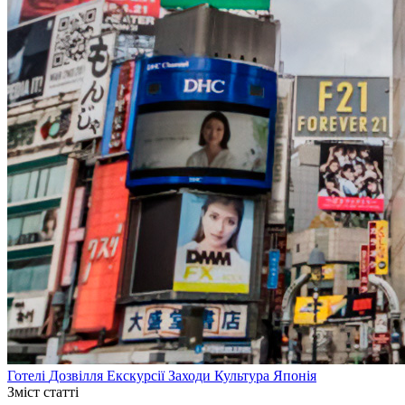
Готелі
Дозвілля
Екскурсії
Заходи
Культура
Японія
Зміст статті