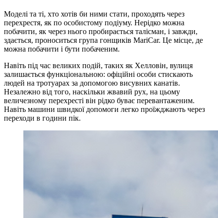
Моделі та ті, хто хотів би ними стати, проходять через
перехрестя, як по особистому подіуму. Нерідко можна
побачити, як через нього пробирається талісман, і завжди,
здається, проноситься група гонщиків MariCar. Це місце, де
можна побачити і бути побаченим.
Навіть під час великих подій, таких як Хелловін, вулиця
залишається функціональною: офіційні особи стискають
людей на тротуарах за допомогою висувних канатів.
Незалежно від того, наскільки жвавий рух, на цьому
величезному перехресті він рідко буває перевантаженим.
Навіть машини швидкої допомоги легко проїжджають через
переходи в години пік.