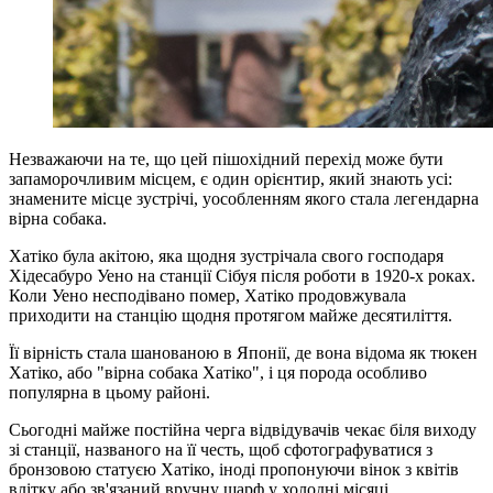
Незважаючи на те, що цей пішохідний перехід може бути
запаморочливим місцем, є один орієнтир, який знають усі:
знамените місце зустрічі, уособленням якого стала легендарна
вірна собака.
Хатіко була акітою, яка щодня зустрічала свого господаря
Хідесабуро Уено на станції Сібуя після роботи в 1920-х роках.
Коли Уено несподівано помер, Хатіко продовжувала
приходити на станцію щодня протягом майже десятиліття.
Її вірність стала шанованою в Японії, де вона відома як тюкен
Хатіко, або "вірна собака Хатіко", і ця порода особливо
популярна в цьому районі.
Сьогодні майже постійна черга відвідувачів чекає біля виходу
зі станції, названого на її честь, щоб сфотографуватися з
бронзовою статуєю Хатіко, іноді пропонуючи вінок з квітів
влітку або зв'язаний вручну шарф у холодні місяці.