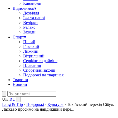
Каньйони
Відпочинок
▾
Дозвілля
Їжа та напої
Вечірки
Релакс
Заходи
Спорт
▾
Піший
Гірський
Лижний
Вітрильний
Серфінг та дайвінг
Плавання
Спортивні заходи
Подорожі на тваринах
Тварини
Новини
UK
RU
Lang & Trip
›
Подорожі
›
Культура
›
Токійський перехід Сібуя:
Ласкаво просимо на найдикіший пере...