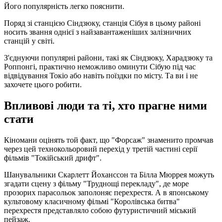
Його популярність легко пояснити.
Поряд зі станцією Сіндзюку, станція Сібуя в цьому районі
носить звання однієї з найзавантаженіших залізничних
станцій у світі.
З'єднуючи популярні райони, такі як Сіндзюку, Харадзюку та
Роппонгі, практично неможливо оминути Сібую під час
відвідування Токіо або навіть поїздки по місту. Та ви і не
захочете цього робити.
Впливові люди та ті, хто прагне ними
стати
Кіномани оцінять той факт, що "Форсаж" знаменито промчав
через цей технокольоровий перехід у третій частині серії
фільмів "Токійський дрифт".
Шанувальники Скарлетт Йоханссон та Білла Мюррея можуть
згадати сцену з фільму "Труднощі перекладу", де море
прозорих парасольок заполоняє перехрестя. А в японському
культовому класичному фільмі "Королівська битва"
перехрестя представляло собою футуристичний міський
пейзаж.