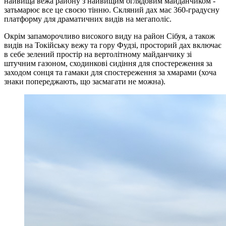
найвища вежа району з найвищим оглядовим майданчиком -
затьмарює все це своєю тінню. Скляний дах має 360-градусну
платформу для драматичних видів на мегаполіс.
Окрім запаморочливо високого виду на район Сібуя, а також
видів на Токійську вежу та гору Фудзі, просторий дах включає
в себе зелений простір на вертолітному майданчику зі
штучним газоном, сходинкові сидіння для спостереження за
заходом сонця та гамаки для спостереження за хмарами (хоча
знаки попереджають, що засмагати не можна).