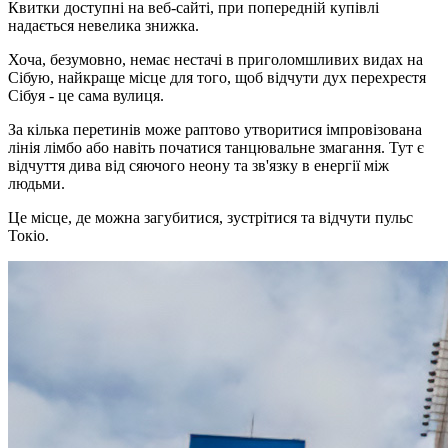
Квитки доступні на веб-сайті, при попередній купівлі
надається невелика знижка.
Хоча, безумовно, немає нестачі в приголомшливих видах на
Сібую, найкраще місце для того, щоб відчути дух перехрестя
Сібуя - це сама вулиця.
За кілька перетинів може раптово утворитися імпровізована
лінія лімбо або навіть початися танцювальне змагання. Тут є
відчуття дива від сяючого неону та зв'язку в енергії між
людьми.
Це місце, де можна загубитися, зустрітися та відчути пульс
Токіо.