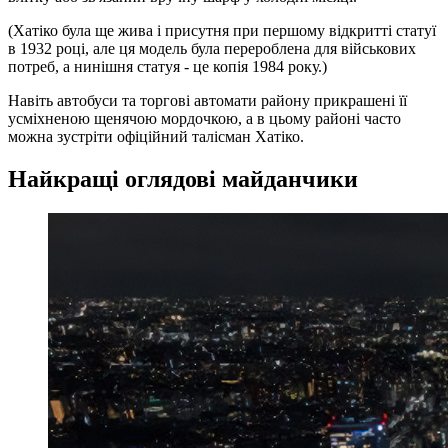
(Хатіко була ще жива і присутня при першому відкритті статуї
в 1932 році, але ця модель була перероблена для військових
потреб, а нинішня статуя - це копія 1984 року.)
Навіть автобуси та торгові автомати району прикрашені її
усміхненою щенячою мордочкою, а в цьому районі часто
можна зустріти офіційний талісман Хатіко.
Найкращі оглядові майданчики