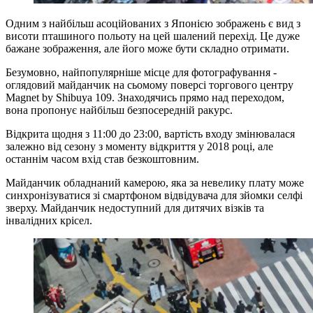
Одним з найбільш асоційованих з Японією зображень є вид з
висоти пташиного польоту на цей шалений перехід. Це дуже
бажане зображення, але його може бути складно отримати.
Безумовно, найпопулярніше місце для фотографування -
оглядовий майданчик на сьомому поверсі торгового центру
Magnet by Shibuya 109. Знаходячись прямо над переходом,
вона пропонує найбільш безпосередній ракурс.
Відкрита щодня з 11:00 до 23:00, вартість входу змінювалася
залежно від сезону з моменту відкриття у 2018 році, але
останнім часом вхід став безкоштовним.
Майданчик обладнаний камерою, яка за невелику плату може
синхронізуватися зі смартфоном відвідувача для зйомки селфі
зверху. Майданчик недоступний для дитячих візків та
інвалідних крісел.