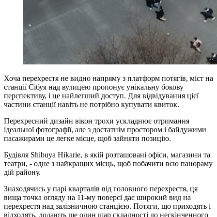
Хоча перехрестя не видно напряму з платформ потягів, міст на
станції Сібуя над вулицею пропонує унікальну бокову
перспективу, і це найлегший доступ. Для відвідування цієї
частини станції навіть не потрібно купувати квиток.
Перехресний дизайн вікон трохи ускладнює отримання
ідеальної фотографії, але з достатнім простором і байдужими
пасажирами це легке місце, щоб зайняти позицію.
Будівля Shibuya Hikarie, в якій розташовані офіси, магазини та
театри, - одне з найкращих місць, щоб побачити всю панораму
дій району.
Знаходячись у парі кварталів від головного перехрестя, ця
вища точка огляду на 11-му поверсі дає широкий вид на
перехрестя над залізничною станцією. Потяги, що приходять і
відходять, додають ще один шар складності до нескінченного