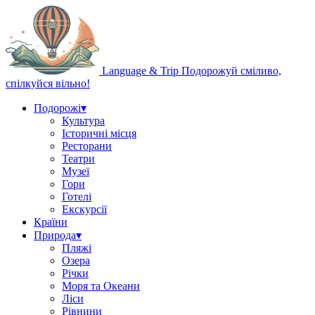
Language & Trip
Подорожуй сміливо,
спілкуйся вільно!
Подорожі
▾
Культура
Історичні місця
Ресторани
Театри
Музеї
Гори
Готелі
Екскурсії
Країни
Природа
▾
Пляжі
Озера
Річки
Моря та Океани
Ліси
Рівнини