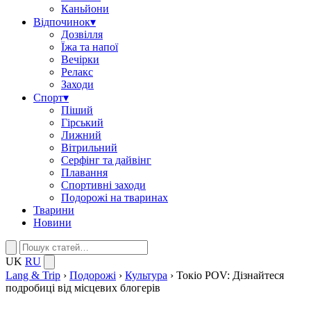
Каньйони
Відпочинок
▾
Дозвілля
Їжа та напої
Вечірки
Релакс
Заходи
Спорт
▾
Піший
Гірський
Лижний
Вітрильний
Серфінг та дайвінг
Плавання
Спортивні заходи
Подорожі на тваринах
Тварини
Новини
UK
RU
Lang & Trip
›
Подорожі
›
Культура
›
Токіо POV: Дізнайтеся
подробиці від місцевих блогерів