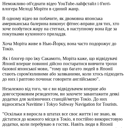
Неможливо об'єднати відео YouTube-лайфстайл і б'юті-
влогера Мелоді Моріти в єдиний жанр.
В одному відео ви побачите, як двомовна японська
американська балерина виконує фітнес-вправи для тих, хто
хоче позбутися жиру на стегнах, в наступному вона йде за
покупками кухонного приладдя.
Хоча Моріта живе в Нью-Йорку, вона часто подорожує до
Токіо.
Як і блогер про їжу Сакамото, Моріта каже, що відвідувачі
Японії вперше повинні дійсно постаратися вивчити трохи
базової японської мови, "тому що багато людей в Японії
стають сором'язливими або заляканими, коли хтось підходить
до них і раптово починає говорити англійською".
Незалежно від того, чи є ви відвідувачем вперше або
довгостроковим резидентом, ви захочете завантажити деякі
додатки для залізничних станцій/метро Токіо. До них
відносяться Navitime і Tokyo Subway Navigation for Tourists.
"Оскільки я виросла в штатах все своє життя і не знаю, як
дістатися до кожного місця в Токіо, я постійно використовую
додатки, коли перебуваю в гостях. Навіть люди в Японії