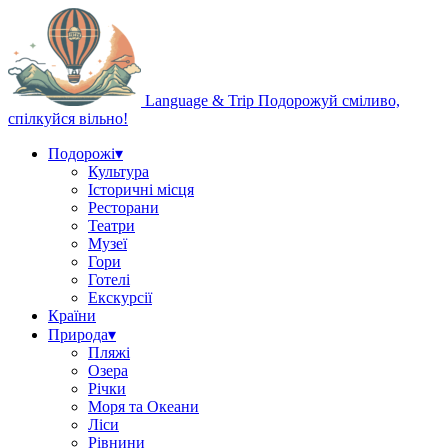
Language & Trip
Подорожуй сміливо,
спілкуйся вільно!
Подорожі
▾
Культура
Історичні місця
Ресторани
Театри
Музеї
Гори
Готелі
Екскурсії
Країни
Природа
▾
Пляжі
Озера
Річки
Моря та Океани
Ліси
Рівнини