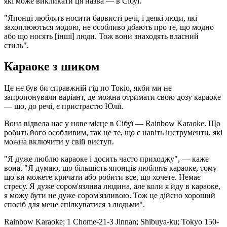
які може викликати ця назва — в Сібуї.
"Японці люблять носити барвисті речі, і деякі люди, які
захоплюються модою, не особливо дбають про те, що модно
або що носять [інші] люди. Тож вони знаходять власний
стиль".
Караоке з шиком
Це не був би справжній гід по Токіо, якби ми не
запропонували варіант, де можна отримати свою дозу караоке
— що, до речі, є пристрастю Юлії.
Вона відвела нас у нове місце в Сібуї — Rainbow Karaoke. Що
робить його особливим, так це те, що є навіть інструменти, які
можна включити у свій виступ.
"Я дуже люблю караоке і досить часто приходжу", — каже
вона. "Я думаю, що більшість японців люблять караоке, тому
що ви можете кричати або робити все, що хочете. Немає
стресу. Я дуже сором'язлива людина, але коли я йду в караоке,
я можу бути не дуже сором'язливою. Тож це дійсно хороший
спосіб для мене спілкуватися з людьми".
Rainbow Karaoke; 1 Chome-21-3 Jinnan; Shibuya-ku; Tokyo 150-