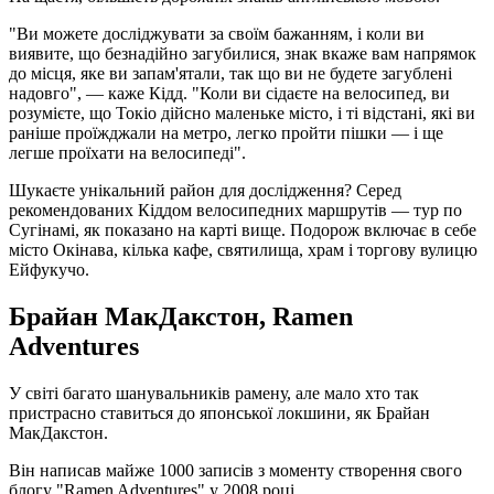
"Ви можете досліджувати за своїм бажанням, і коли ви
виявите, що безнадійно загубилися, знак вкаже вам напрямок
до місця, яке ви запам'ятали, так що ви не будете загублені
надовго", — каже Кідд. "Коли ви сідаєте на велосипед, ви
розумієте, що Токіо дійсно маленьке місто, і ті відстані, які ви
раніше проїжджали на метро, легко пройти пішки — і ще
легше проїхати на велосипеді".
Шукаєте унікальний район для дослідження? Серед
рекомендованих Кіддом велосипедних маршрутів — тур по
Сугінамі, як показано на карті вище. Подорож включає в себе
місто Окінава, кілька кафе, святилища, храм і торгову вулицю
Ейфукучо.
Брайан МакДакстон, Ramen
Adventures
У світі багато шанувальників рамену, але мало хто так
пристрасно ставиться до японської локшини, як Брайан
МакДакстон.
Він написав майже 1000 записів з моменту створення свого
блогу "Ramen Adventures" у 2008 році.