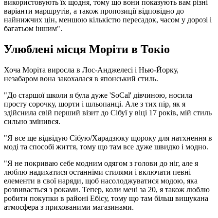
використовують їх щодня, тому що вони показують вам різні
варіанти маршрутів, а також пропозиції відповідно до
найнижчих цін, меншою кількістю пересадок, часом у дорозі і
багатьом іншим".
Улюблені місця Моріти в Токіо
Хоча Моріта виросла в Лос-Анджелесі і Нью-Йорку,
незабаром вона закохалася в японський стиль.
"До старшої школи я була дуже 'SoCal' дівчиною, носила
просту сорочку, шорти і шльопанці. Але з тих пір, як я
здійснила свій перший візит до Сібуї у віці 17 років, мій стиль
сильно змінився.
"Я все ще відвідую Сібую/Харадзюку щороку для натхнення в
моді та способі життя, тому що там все дуже швидко і модно.
"Я не покриваю себе модним одягом з голови до ніг, але я
люблю надихатися останніми стилями і включати певні
елементи в свої наряди, щоб насолоджуватися модою, яка
розвивається з роками. Тепер, коли мені за 20, я також люблю
робити покупки в районі Ебісу, тому що там більш вишукана
атмосфера з прихованими магазинами.