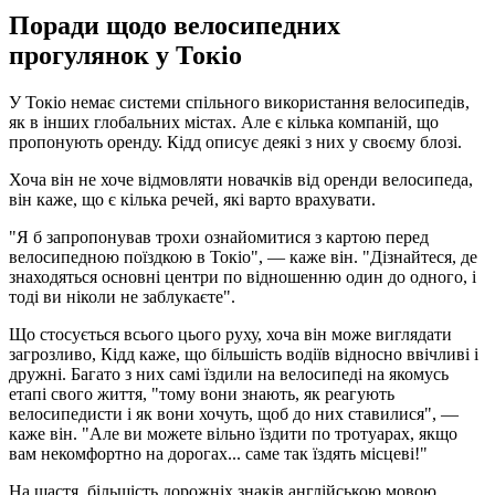
Поради щодо велосипедних
прогулянок у Токіо
У Токіо немає системи спільного використання велосипедів,
як в інших глобальних містах. Але є кілька компаній, що
пропонують оренду. Кідд описує деякі з них у своєму блозі.
Хоча він не хоче відмовляти новачків від оренди велосипеда,
він каже, що є кілька речей, які варто врахувати.
"Я б запропонував трохи ознайомитися з картою перед
велосипедною поїздкою в Токіо", — каже він. "Дізнайтеся, де
знаходяться основні центри по відношенню один до одного, і
тоді ви ніколи не заблукаєте".
Що стосується всього цього руху, хоча він може виглядати
загрозливо, Кідд каже, що більшість водіїв відносно ввічливі і
дружні. Багато з них самі їздили на велосипеді на якомусь
етапі свого життя, "тому вони знають, як реагують
велосипедисти і як вони хочуть, щоб до них ставилися", —
каже він. "Але ви можете вільно їздити по тротуарах, якщо
вам некомфортно на дорогах... саме так їздять місцеві!"
На щастя, більшість дорожніх знаків англійською мовою.