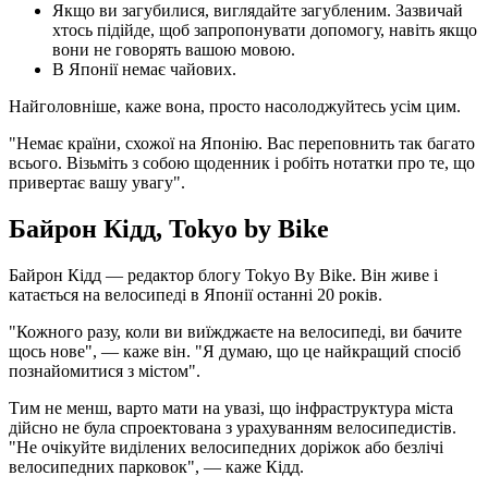
Якщо ви загубилися, виглядайте загубленим. Зазвичай
хтось підійде, щоб запропонувати допомогу, навіть якщо
вони не говорять вашою мовою.
В Японії немає чайових.
Найголовніше, каже вона, просто насолоджуйтесь усім цим.
"Немає країни, схожої на Японію. Вас переповнить так багато
всього. Візьміть з собою щоденник і робіть нотатки про те, що
привертає вашу увагу".
Байрон Кідд, Tokyo by Bike
Байрон Кідд — редактор блогу Tokyo By Bike. Він живе і
катається на велосипеді в Японії останні 20 років.
"Кожного разу, коли ви виїжджаєте на велосипеді, ви бачите
щось нове", — каже він. "Я думаю, що це найкращий спосіб
познайомитися з містом".
Тим не менш, варто мати на увазі, що інфраструктура міста
дійсно не була спроектована з урахуванням велосипедистів.
"Не очікуйте виділених велосипедних доріжок або безлічі
велосипедних парковок", — каже Кідд.