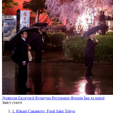
Дозвілля
Екскурсії
Культура
Ресторани
Японія
Їжа та напої
Зміст статті
1.
Юкарі Сакамото, Food Sake Tokyo