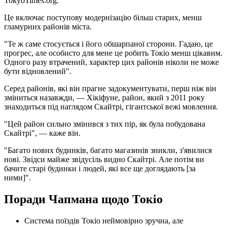
TokyoTimes.org.
Це включає поступову модернізацію більш старих, менш
гламурних районів міста.
"Те ж саме стосується і його обшарпаної сторони. Гадаю, це
прогрес, але особисто для мене це робить Токіо менш цікавим.
Одного разу втрачений, характер цих районів ніколи не може
бути відновлений".
Серед районів, які він прагне задокументувати, перш ніж він
зміниться назавжди, — Хікіфуне, район, який з 2011 року
знаходиться під наглядом Скайтрі, гігантської вежі мовлення.
"Цей район сильно змінився з тих пір, як була побудована
Скайтрі", — каже він.
"Багато нових будинків, багато магазинів зникли, з'явилися
нові. Звідси майже звідусіль видно Скайтрі. Але потім ви
бачите старі будинки і людей, які все ще доглядають [за
ними]".
Поради Чапмана щодо Токіо
Система поїздів Токіо неймовірно зручна, але