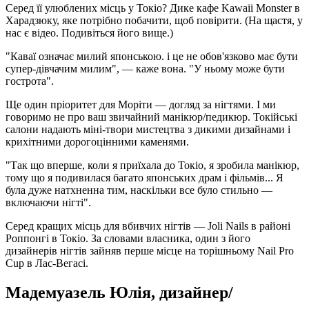
Серед її улюблених місць у Токіо? Дике кафе Kawaii Monster в
Харадзюку, яке потрібно побачити, щоб повірити. (На щастя, у
нас є відео. Подивіться його вище.)
"Каваї означає милий японською. і це не обов'язково має бути
супер-дівчачим милим", — каже вона. "У ньому може бути
гострота".
Ще один пріоритет для Моріти — догляд за нігтями. І ми
говоримо не про ваш звичайний манікюр/педикюр. Токійські
салони надають міні-твори мистецтва з дикими дизайнами і
крихітними дорогоцінними каменями.
"Так що вперше, коли я приїхала до Токіо, я зробила манікюр,
тому що я подивилася багато японських драм і фільмів... Я
була дуже натхненна тим, наскільки все було стильно —
включаючи нігті".
Серед кращих місць для вбивчих нігтів — Joli Nails в районі
Роппонгі в Токіо. За словами власника, один з його
дизайнерів нігтів зайняв перше місце на торішньому Nail Pro
Cup в Лас-Вегасі.
Мадемуазель Юлія, дизайнер/