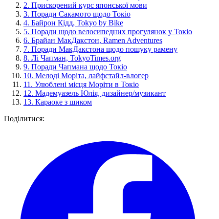
2.
Прискорений курс японської мови
3.
Поради Сакамото щодо Токіо
4.
Байрон Кідд, Tokyo by Bike
5.
Поради щодо велосипедних прогулянок у Токіо
6.
Брайан МакДакстон, Ramen Adventures
7.
Поради МакДакстона щодо пошуку рамену
8.
Лі Чапман, TokyoTimes.org
9.
Поради Чапмана щодо Токіо
10.
Мелоді Моріта, лайфстайл-влогер
11.
Улюблені місця Моріти в Токіо
12.
Мадемуазель Юлія, дизайнер/музикант
13.
Караоке з шиком
Поділитися: