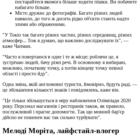
постарайтеся якомога більше ходити пішки. Ви побачите
набагато більше.
Місто дружнє до фотографів. Багато різних людей
навколо, до того ж досить рідко об'єкти стають надто
злими або ображеними.
"У Токіо так багато різних частин, різних середовищ, різних
атмосфер... Тож я думаю, що важливо досліджувати їх", —
каже Чапман.
"Часто я повертаюся в одне і те ж місце; роблячи це, я
зустрічаю людей, бачу різні речі. В основному я вибираю,
можливо, початкову точку, а потім кінцеву точку певної
області і просто йду".
Одна зміна, якій англомовні туристи, ймовірно, будуть раді, —
це збільшення кількості знаків і повідомлень, каже він.
"Це тільки збільшується в міру наближення Олімпіади 2020
року. Персонал магазинів і ресторанів також, як правило,
послужливий і прагне допомогти. Так що мовний бар'єр
дійсно не повинен вас так сильно турбувати".
Мелоді Моріта, лайфстайл-влогер