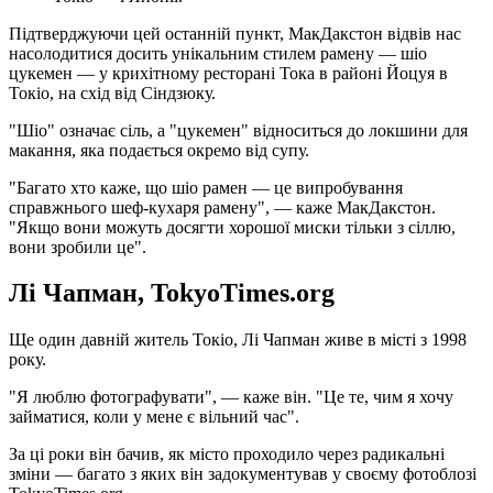
Підтверджуючи цей останній пункт, МакДакстон відвів нас
насолодитися досить унікальним стилем рамену — шіо
цукемен — у крихітному ресторані Тока в районі Йоцуя в
Токіо, на схід від Сіндзюку.
"Шіо" означає сіль, а "цукемен" відноситься до локшини для
макання, яка подається окремо від супу.
"Багато хто каже, що шіо рамен — це випробування
справжнього шеф-кухаря рамену", — каже МакДакстон.
"Якщо вони можуть досягти хорошої миски тільки з сіллю,
вони зробили це".
Лі Чапман, TokyoTimes.org
Ще один давній житель Токіо, Лі Чапман живе в місті з 1998
року.
"Я люблю фотографувати", — каже він. "Це те, чим я хочу
займатися, коли у мене є вільний час".
За ці роки він бачив, як місто проходило через радикальні
зміни — багато з яких він задокументував у своєму фотоблозі