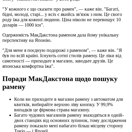
"У кожного є що сказати про рамен", — каже він. "Багаті,
бідні, молоді, старі... у всіх є якийсь зв'язок з ним. Це свого
роду їжа для кожної людини. Ціна ніколи не перевищує 10
доларів — 1000 ієн".
Одержимість МакДакстона раменом дала йому унікальну
перспективу на Японію.
"Для мене я поєдную подорожі з раменом", — каже він. "Я
був по всій країні. Існують сотні стилів рамену. Це ліки від
самотності — приходьте в магазин, заводьте друзів. Це
японська комфортна їжа".
Поради МакДакстона щодо пошуку
рамену
Коли ви приходите в магазин рамену з автоматом для
квитків, вибирайте верхню ліву кнопку. У 99,9%
випадків це фірмова страва магазину.
Багато чудових магазинів рамену знаходяться в одній-
двох станціях від основних зупинок, тому дослідження
рамену показало мені набагато більш місцеву сторону
Токіо — і Японії.