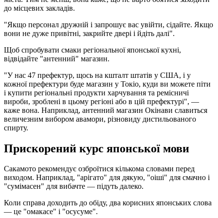
до місцевих закладів.
"Якщо персонал дружній і запрошує вас увійти, сідайте. Якщо
вони не дуже привітні, закрийте двері і йдіть далі".
Щоб спробувати смаки регіональної японської кухні,
відвідайте "антенний" магазин.
"У нас 47 префектур, щось на кшталт штатів у США, і у
кожної префектури буде магазин у Токіо, куди ви можете піти
і купити регіональні продукти харчування та ремісничі
вироби, зроблені в цьому регіоні або в цій префектурі", —
каже вона. Наприклад, антенний магазин Окінави славиться
величезним вибором авамори, різновиду дистильованого
спирту.
Прискорений курс японської мови
Сакамото рекомендує озброїтися кількома словами перед
виходом. Наприклад, "арігато" для дякую, "оіші" для смачно і
"сумімасен" для вибачте — підуть далеко.
Коли справа доходить до обіду, два корисних японських слова
— це "омакасе" і "осусуме".