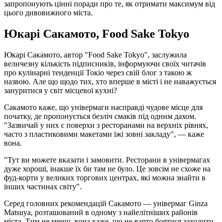
запропонують цінні поради про те, як отримати максимум від
цього дивовижного міста.
Юкарі Сакамото, Food Sake Tokyo
Юкарі Сакамото, автор "Food Sake Tokyo", заслужила
величезну кількість підписників, інформуючи своїх читачів
про кулінарні тенденції Токіо через свій блог з такою ж
назвою. Але що щодо тих, хто вперше в місті і не наважується
зануритися у світ місцевої кухні?
Сакамото каже, що універмаги насправді чудове місце для
початку, де пропонується безліч смаків під одним дахом.
"Зазвичай у них є поверхи з ресторанами на верхніх рівнях,
часто з пластиковими макетами їжі зовні закладу", — каже
вона.
"Тут ви можете вказати і замовити. Ресторани в універмагах
дуже хороші, інакше їх би там не було. Це зовсім не схоже на
фуд-корти у великих торгових центрах, які можна знайти в
інших частинах світу".
Серед головних рекомендацій Сакамото — універмаг Ginza
Matsuya, розташований в одному з найелітніших районів
міста. Тим не менш, вона каже, що не варто боятися заходити