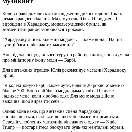
музикант
Коли справа доходить до дослідження дикої сторони Токіо,
немає кращого гіда, ніж Мадемуазель Юлія. Народжена і
вирощена в Харадзюку, модельєр/діджей бачила, як
знаменитий район змінювався з роками.
"Харадзюку дійсно відомий модою", — каже вона. "На цій
вулиці багато вінтажних магазинів".
Але під час нещодавнього туру по району з нами, вона думала
про мініатюрну ікону моди — Барбі.
Для вінтажних іграшок Юлія рекомендує магазин Харадзюку
Spiral.
"Я колекціоную Барбі, може бути, більше 20 років. У мене їх
більше 300. Вона найбільш модна дама у світі. Це дуже
надихає мене, коли я роблю одяг. Для мене мода дійсно
важлива, щоб виразити себе".
Однак вона каже, що вінтажна сцена Харадзюку
сповільнюється, оскільки великі універмаги вторгаються.
Серед її улюблених магазинів вінтажного одягу — Nude
Trump — постарайтеся блокувати будь-які ментальні образи,