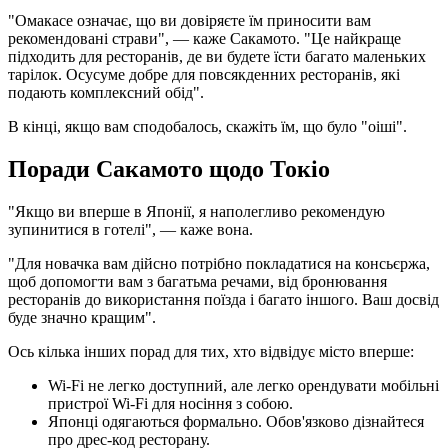
"Омакасе означає, що ви довіряєте їм приносити вам
рекомендовані страви", — каже Сакамото. "Це найкраще
підходить для ресторанів, де ви будете їсти багато маленьких
тарілок. Осусуме добре для повсякденних ресторанів, які
подають комплексний обід".
В кінці, якщо вам сподобалось, скажіть їм, що було "оіші".
Поради Сакамото щодо Токіо
"Якщо ви вперше в Японії, я наполегливо рекомендую
зупинитися в готелі", — каже вона.
"Для новачка вам дійсно потрібно покладатися на консьєржа,
щоб допомогти вам з багатьма речами, від бронювання
ресторанів до використання поїзда і багато іншого. Ваш досвід
буде значно кращим".
Ось кілька інших порад для тих, хто відвідує місто вперше:
Wi-Fi не легко доступний, але легко орендувати мобільні
пристрої Wi-Fi для носіння з собою.
Японці одягаються формально. Обов'язково дізнайтеся
про дрес-код ресторану.