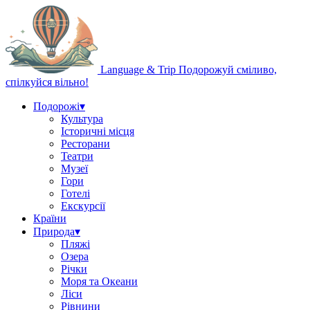
Language & Trip
Подорожуй сміливо,
спілкуйся вільно!
Подорожі
▾
Культура
Історичні місця
Ресторани
Театри
Музеї
Гори
Готелі
Екскурсії
Країни
Природа
▾
Пляжі
Озера
Річки
Моря та Океани
Ліси
Рівнини