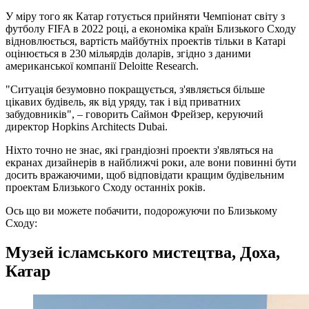
У міру того як Катар готується прийняти Чемпіонат світу з
футболу FIFA в 2022 році, а економіка країн Близького Сходу
відновлюється, вартість майбутніх проектів тільки в Катарі
оцінюється в 230 мільярдів доларів, згідно з даними
американської компанії Deloitte Research.
"Ситуація безумовно покращується, з'являється більше
цікавих будівель, як від уряду, так і від приватних
забудовників", – говорить Саймон Фрейзер, керуючий
директор Hopkins Architects Dubai.
Ніхто точно не знає, які грандіозні проекти з'являться на
екранах дизайнерів в найближчі роки, але вони повинні бути
досить вражаючими, щоб відповідати кращим будівельним
проектам Близького Сходу останніх років.
Ось що ви можете побачити, подорожуючи по Близькому
Сходу:
Музей ісламського мистецтва, Доха,
Катар