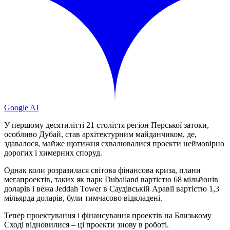
Google AI
У першому десятилітті 21 століття регіон Перської затоки,
особливо Дубай, став архітектурним майданчиком, де,
здавалося, майже щотижня схвалювалися проекти неймовірно
дорогих і химерних споруд.
Однак коли розразилася світова фінансова криза, плани
мегапроектів, таких як парк Dubailand вартістю 68 мільйонів
доларів і вежа Jeddah Tower в Саудівській Аравії вартістю 1,3
мільярда доларів, були тимчасово відкладені.
Тепер проектування і фінансування проектів на Близькому
Сході відновилися – ці проекти знову в роботі.