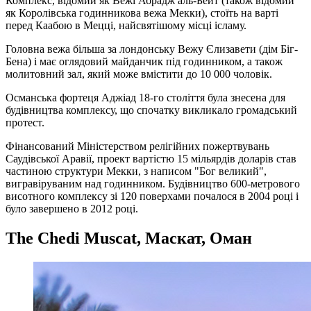
Комплекс, відомий як Вежі Абрадж аль-Бейт (також відомий
як Королівська годинникова вежа Мекки), стоїть на варті
перед Каабою в Мецці, найсвятішому місці ісламу.
Головна вежа більша за лондонську Вежу Єлизавети (дім Біг-
Бена) і має оглядовий майданчик під годинником, а також
молитовний зал, який може вмістити до 10 000 чоловік.
Османська фортеця Аджіад 18-го століття була знесена для
будівництва комплексу, що спочатку викликало громадський
протест.
Фінансований Міністерством релігійних пожертвувань
Саудівської Аравії, проект вартістю 15 мільярдів доларів став
частиною структури Мекки, з написом "Бог великий",
вигравіруваним над годинником. Будівництво 600-метрового
висотного комплексу зі 120 поверхами почалося в 2004 році і
було завершено в 2012 році.
The Chedi Muscat, Маскат, Оман