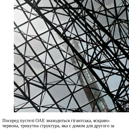
Посеред пустелі ОАЕ знаходиться гігантська, яскраво-
червона, трикутна структура, яка є домом для другого за