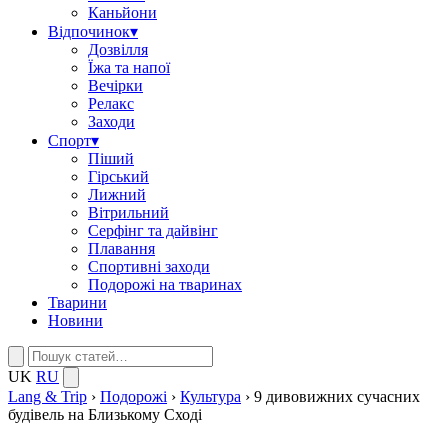
Каньйони
Відпочинок
▾
Дозвілля
Їжа та напої
Вечірки
Релакс
Заходи
Спорт
▾
Піший
Гірський
Лижний
Вітрильний
Серфінг та дайвінг
Плавання
Спортивні заходи
Подорожі на тваринах
Тварини
Новини
UK
RU
Lang & Trip
›
Подорожі
›
Культура
›
9 дивовижних сучасних
будівель на Близькому Сході