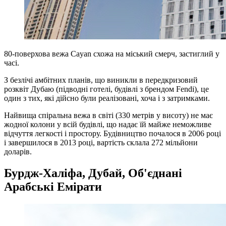
80-поверхова вежа Cayan схожа на міський смерч, застиглий у
часі.
З безлічі амбітних планів, що виникли в передкризовий
розквіт Дубаю (підводні готелі, будівлі з брендом Fendi), це
один з тих, які дійсно були реалізовані, хоча і з затримками.
Найвища спіральна вежа в світі (330 метрів у висоту) не має
жодної колони у всій будівлі, що надає їй майже неможливе
відчуття легкості і простору. Будівництво почалося в 2006 році
і завершилося в 2013 році, вартість склала 272 мільйони
доларів.
Бурдж-Халіфа, Дубай, Об'єднані
Арабські Емірати