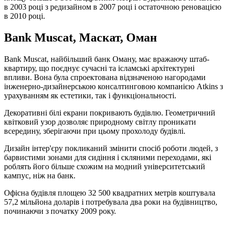
в 2003 році з редизайном в 2007 році і остаточною реновацією
в 2010 році.
Bank Muscat, Маскат, Оман
Bank Muscat, найбільший банк Оману, має вражаючу штаб-
квартиру, що поєднує сучасні та ісламські архітектурні
впливи. Вона була спроектована відзначеною нагородами
інженерно-дизайнерською консалтинговою компанією Atkins з
урахуванням як естетики, так і функціональності.
Декоративні білі екрани покривають будівлю. Геометричний
квітковий узор дозволяє природному світлу проникати
всередину, зберігаючи при цьому прохолоду будівлі.
Дизайн інтер'єру покликаний змінити спосіб роботи людей, з
барвистими зонами для сидіння і скляними переходами, які
роблять його більше схожим на модний університетський
кампус, ніж на банк.
Офісна будівля площею 32 500 квадратних метрів коштувала
57,2 мільйона доларів і потребувала два роки на будівництво,
починаючи з початку 2009 року.