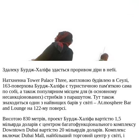
Здалеку Бурдж-Халіфа здається проривом діри в небі.
Натхненна Tower Palace Three, житловою будівлею в Сеулі,
163-поверхова Бурдж-Халіфа є туристичною пам'яткою сама
по собі, а також популярним місцем для (в основному
несанкціонованих) стрибків з парашутом. Тут також
знаходиться один з найвищих барів у світі – At.mosphere Bar
and Lounge на 122-му поверсі.
Висотою 830 метрів, проект Бурдж-Халіфа вартістю 1,5
мільярда доларів є центром багатофункціонального комплексу
Downtown Dubai вартістю 20 мільярдів доларів. Комплекс
включає Dubai Mall, найбільший торговий центр у світі, і