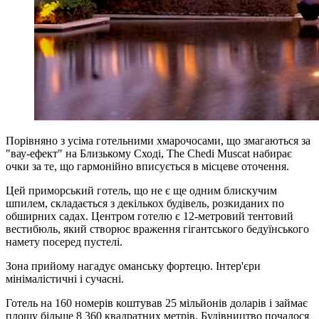
Порівняно з усіма готельними хмарочосами, що змагаються за
"вау-ефект" на Близькому Сході, The Chedi Muscat набирає
очки за те, що гармонійно вписується в місцеве оточення.
Цей приморський готель, що не є ще одним блискучим
шпилем, складається з декількох будівель, розкиданих по
обширних садах. Центром готелю є 12-метровий тентовий
вестибюль, який створює враження гігантського бедуїнського
намету посеред пустелі.
Зона прийому нагадує оманську фортецю. Інтер'єри
мінімалістичні і сучасні.
Готель на 160 номерів коштував 25 мільйонів доларів і займає
площу більше 8 360 квадратних метрів. Будівництво почалося