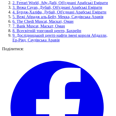
2.
Ferrari World, Абу-Дабі, Об'єднані Арабські Емірати
3.
Вежа Cayan, Дубай, Об'єднані Арабські Емірати
4.
Бурдж-Халіфа, Дубай, Об'єднані Арабські Емірати
5.
Вежі Абрадж аль-Бейт, Мекка, Саудівська Аравія
6.
The Chedi Muscat, Маскат, Оман
7.
Bank Muscat, Маскат, Оман
8.
Всесвітній торговий центр, Бахрейн
9.
Дослідницький центр нафти імені короля Абдалли,
Ер-Ріяд, Саудівська Аравія
Поділитися: