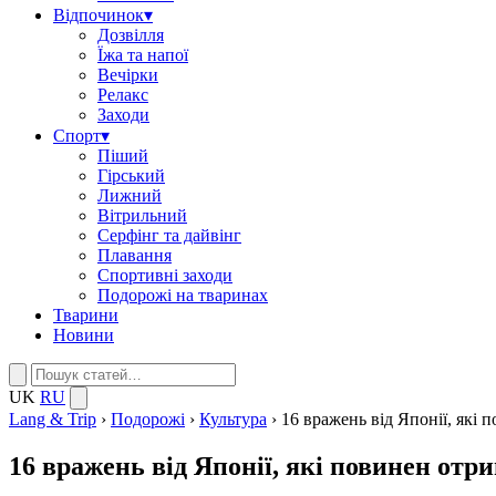
Відпочинок
▾
Дозвілля
Їжа та напої
Вечірки
Релакс
Заходи
Спорт
▾
Піший
Гірський
Лижний
Вітрильний
Серфінг та дайвінг
Плавання
Спортивні заходи
Подорожі на тваринах
Тварини
Новини
UK
RU
Lang & Trip
›
Подорожі
›
Культура
›
16 вражень від Японії, які
16 вражень від Японії, які повинен от