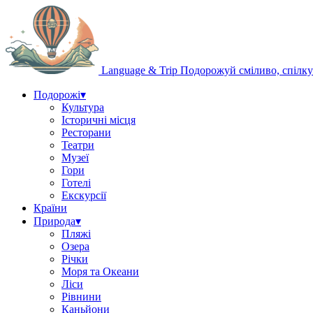
Language & Trip
Подорожуй сміливо, спілку
Подорожі
▾
Культура
Історичні місця
Ресторани
Театри
Музеї
Гори
Готелі
Екскурсії
Країни
Природа
▾
Пляжі
Озера
Річки
Моря та Океани
Ліси
Рівнини
Каньйони