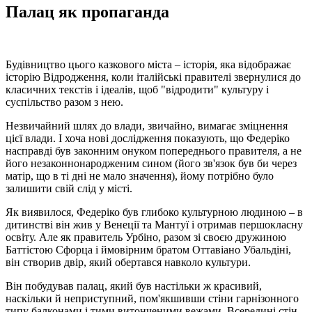
Палац як пропаганда
Будівництво цього казкового міста – історія, яка відображає
історію Відродження, коли італійські правителі звернулися до
класичних текстів і ідеалів, щоб "відродити" культуру і
суспільство разом з нею.
Незвичайний шлях до влади, звичайно, вимагає зміцнення
цієї влади. І хоча нові дослідження показують, що Федеріко
насправді був законним онуком попереднього правителя, а не
його незаконнонародженим сином (його зв'язок був би через
матір, що в ті дні не мало значення), йому потрібно було
залишити свій слід у місті.
Як виявилося, Федеріко був глибоко культурною людиною – в
дитинстві він жив у Венеції та Мантуї і отримав першокласну
освіту. Але як правитель Урбіно, разом зі своєю дружиною
Баттістою Сфорца і ймовірним братом Оттавіано Убальдіні,
він створив двір, який обертався навколо культури.
Він побудував палац, який був настільки ж красивий,
наскільки й неприступний, пом'якшивши стіни гарнізонного
типу балконами і тими витонченими вежами. Всередині стін