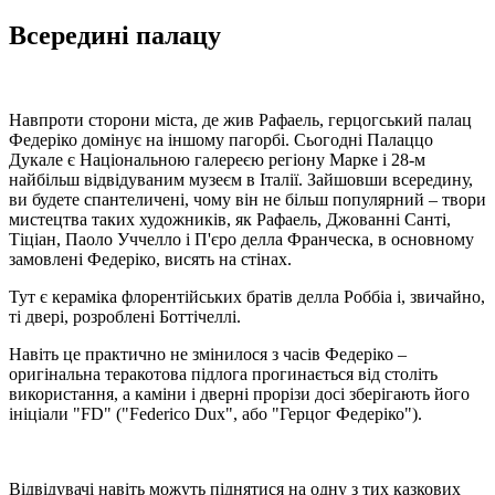
Всередині палацу
Навпроти сторони міста, де жив Рафаель, герцогський палац
Федеріко домінує на іншому пагорбі. Сьогодні Палаццо
Дукале є Національною галереєю регіону Марке і 28-м
найбільш відвідуваним музеєм в Італії. Зайшовши всередину,
ви будете спантеличені, чому він не більш популярний – твори
мистецтва таких художників, як Рафаель, Джованні Санті,
Тіціан, Паоло Уччелло і П'єро делла Франческа, в основному
замовлені Федеріко, висять на стінах.
Тут є кераміка флорентійських братів делла Роббіа і, звичайно,
ті двері, розроблені Боттічеллі.
Навіть це практично не змінилося з часів Федеріко –
оригінальна теракотова підлога прогинається від століть
використання, а каміни і дверні прорізи досі зберігають його
ініціали "FD" ("Federico Dux", або "Герцог Федеріко").
Відвідувачі навіть можуть піднятися на одну з тих казкових