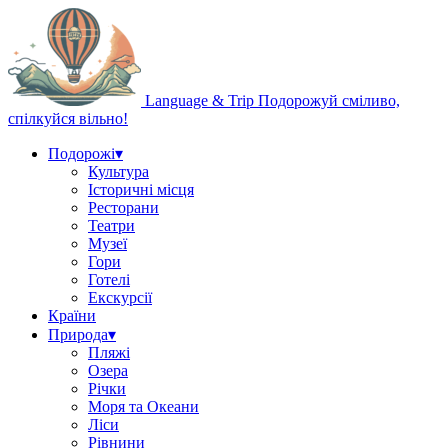
Language & Trip
Подорожуй сміливо,
спілкуйся вільно!
Подорожі
▾
Культура
Історичні місця
Ресторани
Театри
Музеї
Гори
Готелі
Екскурсії
Країни
Природа
▾
Пляжі
Озера
Річки
Моря та Океани
Ліси
Рівнини