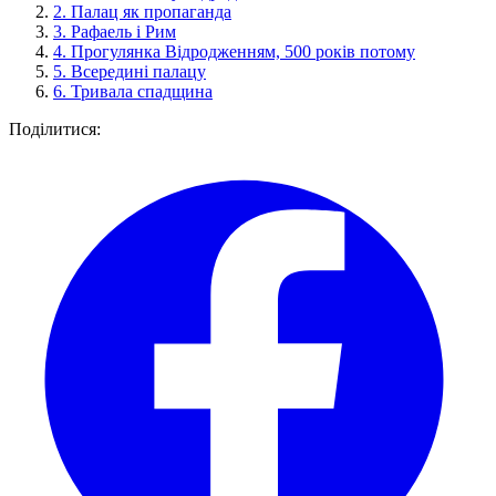
2.
Палац як пропаганда
3.
Рафаель і Рим
4.
Прогулянка Відродженням, 500 років потому
5.
Всередині палацу
6.
Тривала спадщина
Поділитися: