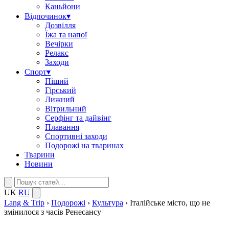
Каньйони
Відпочинок
▾
Дозвілля
Їжа та напої
Вечірки
Релакс
Заходи
Спорт
▾
Піший
Гірський
Лижний
Вітрильний
Серфінг та дайвінг
Плавання
Спортивні заходи
Подорожі на тваринах
Тварини
Новини
UK
RU
Lang & Trip
›
Подорожі
›
Культура
›
Італійське місто, що не
змінилося з часів Ренесансу