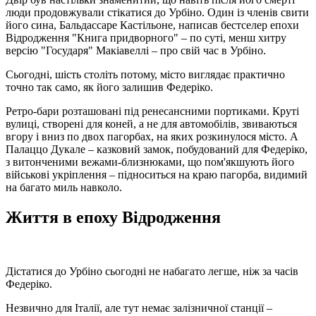
люди продовжували стікатися до Урбіно. Один із членів свити
його сина, Бальдассаре Кастільоне, написав бестселер епохи
Відродження "Книга придворного" – по суті, менш хитру
версію "Государя" Макіавеллі – про свій час в Урбіно.
Сьогодні, шість століть потому, місто виглядає практично
точно так само, як його залишив Федеріко.
Ретро-бари розташовані під ренесансними портиками. Круті
вулиці, створені для коней, а не для автомобілів, звиваються
вгору і вниз по двох пагорбах, на яких розкинулося місто. А
Палаццо Дукале – казковий замок, побудований для Федеріко,
з витонченими вежами-близнюками, що пом'якшують його
військові укріплення – підноситься на краю пагорба, видимий
на багато миль навколо.
Життя в епоху Відродження
Дістатися до Урбіно сьогодні не набагато легше, ніж за часів
Федеріко.
Незвично для Італії, але тут немає залізничної станції –