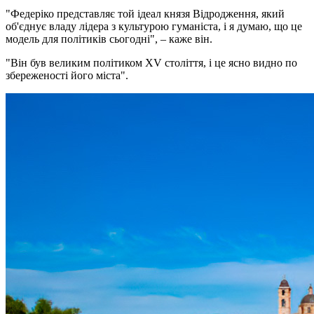
"Федеріко представляє той ідеал князя Відродження, який
об'єднує владу лідера з культурою гуманіста, і я думаю, що це
модель для політиків сьогодні", – каже він.
"Він був великим політиком XV століття, і це ясно видно по
збереженості його міста".