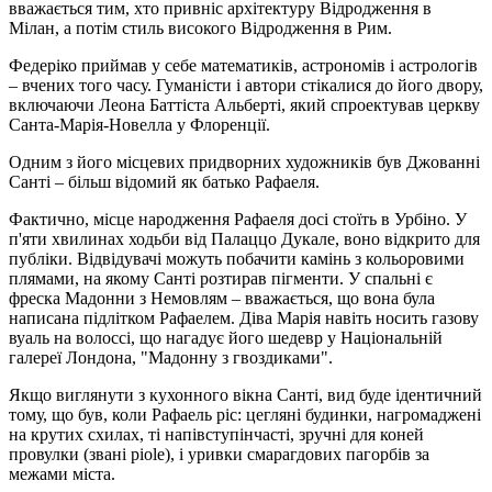
вважається тим, хто привніс архітектуру Відродження в
Мілан, а потім стиль високого Відродження в Рим.
Федеріко приймав у себе математиків, астрономів і астрологів
– вчених того часу. Гуманісти і автори стікалися до його двору,
включаючи Леона Баттіста Альберті, який спроектував церкву
Санта-Марія-Новелла у Флоренції.
Одним з його місцевих придворних художників був Джованні
Санті – більш відомий як батько Рафаеля.
Фактично, місце народження Рафаеля досі стоїть в Урбіно. У
п'яти хвилинах ходьби від Палаццо Дукале, воно відкрито для
публіки. Відвідувачі можуть побачити камінь з кольоровими
плямами, на якому Санті розтирав пігменти. У спальні є
фреска Мадонни з Немовлям – вважається, що вона була
написана підлітком Рафаелем. Діва Марія навіть носить газову
вуаль на волоссі, що нагадує його шедевр у Національній
галереї Лондона, "Мадонну з гвоздиками".
Якщо виглянути з кухонного вікна Санті, вид буде ідентичний
тому, що був, коли Рафаель ріс: цегляні будинки, нагромаджені
на крутих схилах, ті напівступінчасті, зручні для коней
провулки (звані piole), і уривки смарагдових пагорбів за
межами міста.