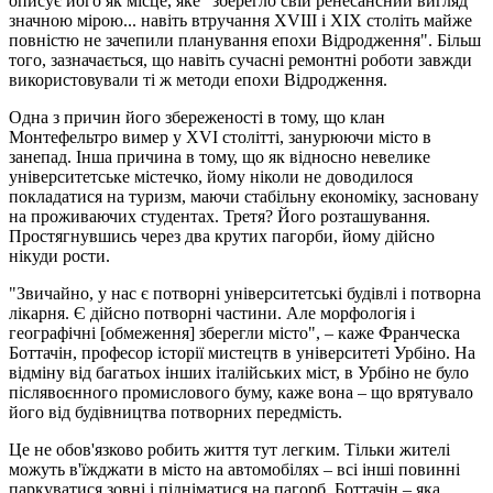
описує його як місце, яке "зберегло свій ренесансний вигляд
значною мірою... навіть втручання XVIII і XIX століть майже
повністю не зачепили планування епохи Відродження". Більш
того, зазначається, що навіть сучасні ремонтні роботи завжди
використовували ті ж методи епохи Відродження.
Одна з причин його збереженості в тому, що клан
Монтефельтро вимер у XVI столітті, занурюючи місто в
занепад. Інша причина в тому, що як відносно невелике
університетське містечко, йому ніколи не доводилося
покладатися на туризм, маючи стабільну економіку, засновану
на проживаючих студентах. Третя? Його розташування.
Простягнувшись через два крутих пагорби, йому дійсно
нікуди рости.
"Звичайно, у нас є потворні університетські будівлі і потворна
лікарня. Є дійсно потворні частини. Але морфологія і
географічні [обмеження] зберегли місто", – каже Франческа
Боттачін, професор історії мистецтв в університеті Урбіно. На
відміну від багатьох інших італійських міст, в Урбіно не було
післявоєнного промислового буму, каже вона – що врятувало
його від будівництва потворних передмість.
Це не обов'язково робить життя тут легким. Тільки жителі
можуть в'їжджати в місто на автомобілях – всі інші повинні
паркуватися зовні і підніматися на пагорб. Боттачін – яка