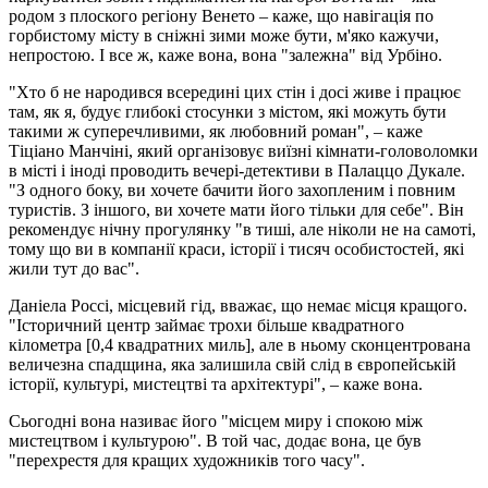
родом з плоского регіону Венето – каже, що навігація по
горбистому місту в сніжні зими може бути, м'яко кажучи,
непростою. І все ж, каже вона, вона "залежна" від Урбіно.
"Хто б не народився всередині цих стін і досі живе і працює
там, як я, будує глибокі стосунки з містом, які можуть бути
такими ж суперечливими, як любовний роман", – каже
Тіціано Манчіні, який організовує виїзні кімнати-головоломки
в місті і іноді проводить вечері-детективи в Палаццо Дукале.
"З одного боку, ви хочете бачити його захопленим і повним
туристів. З іншого, ви хочете мати його тільки для себе". Він
рекомендує нічну прогулянку "в тиші, але ніколи не на самоті,
тому що ви в компанії краси, історії і тисяч особистостей, які
жили тут до вас".
Даніела Россі, місцевий гід, вважає, що немає місця кращого.
"Історичний центр займає трохи більше квадратного
кілометра [0,4 квадратних миль], але в ньому сконцентрована
величезна спадщина, яка залишила свій слід в європейській
історії, культурі, мистецтві та архітектурі", – каже вона.
Сьогодні вона називає його "місцем миру і спокою між
мистецтвом і культурою". В той час, додає вона, це був
"перехрестя для кращих художників того часу".