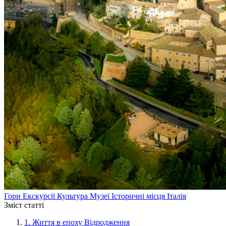
Гори
Екскурсії
Культура
Музеї
Історичні місця
Італія
Зміст статті
1.
Життя в епоху Відродження