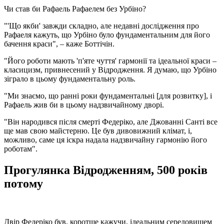
Чи став би Рафаель Рафаелем без Урбіно?
"'Що якби' завжди складно, але недавні дослідження про
Рафаеля кажуть, що Урбіно було фундаментальним для його
бачення краси", – каже Боттічін.
"Його роботи мають 'п'яте чуття' гармонії та ідеальної краси –
класицизм, привнесений у Відродження. Я думаю, що Урбіно
зіграло в цьому фундаментальну роль.
"Ми знаємо, що ранні роки фундаментальні [для розвитку], і
Рафаель жив би в цьому надзвичайному дворі.
"Він народився після смерті Федеріко, але Джованні Санті все
ще мав свою майстерню. Це був дивовижний клімат, і,
можливо, саме ця іскра надала надзвичайну гармонію його
роботам".
Прогулянка Відродженням, 500 років
потому
Двір Федеріко був, коротше кажучи, ідеальним середовищем