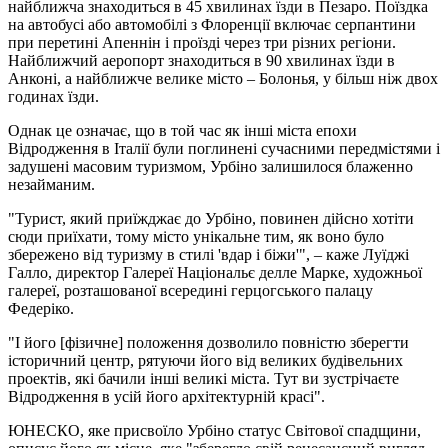
найближча знаходиться в 45 хвилинах їзди в Пезаро. Поїздка
на автобусі або автомобілі з Флоренції включає серпантини
при перетині Апеннін і проїзді через три різних регіони.
Найближчий аеропорт знаходиться в 90 хвилинах їзди в
Анконі, а найближче велике місто – Болонья, у більш ніж двох
годинах їзди.
Однак це означає, що в той час як інші міста епохи
Відродження в Італії були поглинені сучасними передмістями і
задушені масовим туризмом, Урбіно залишилося блаженно
незайманим.
"Турист, який приїжджає до Урбіно, повинен дійсно хотіти
сюди приїхати, тому місто унікальне тим, як воно було
збережено від туризму в стилі 'вдар і біжи'", – каже Луїджі
Галло, директор Галереї Національє делле Марке, художньої
галереї, розташованої всередині герцогського палацу
Федеріко.
"І його [фізичне] положення дозволило повністю зберегти
історичний центр, рятуючи його від великих будівельних
проектів, які бачили інші великі міста. Тут ви зустрічаєте
Відродження в усій його архітектурній красі".
ЮНЕСКО, яке присвоїло Урбіно статус Світової спадщини,