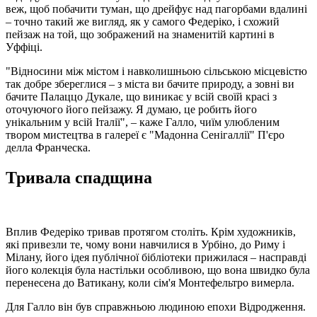
веж, щоб побачити туман, що дрейфує над пагорбами вдалині
– точно такий же вигляд, як у самого Федеріко, і схожий
пейзаж на той, що зображений на знаменитій картині в
Уффіці.
"Відносини між містом і навколишньою сільською місцевістю
так добре збереглися – з міста ви бачите природу, а зовні ви
бачите Палаццо Дукале, що виникає у всій своїй красі з
оточуючого його пейзажу. Я думаю, це робить його
унікальним у всій Італії", – каже Галло, чиїм улюбленим
твором мистецтва в галереї є "Мадонна Сенігаллії" П'єро
делла Франческа.
Тривала спадщина
Вплив Федеріко тривав протягом століть. Крім художників,
які привезли те, чому вони навчилися в Урбіно, до Риму і
Мілану, його ідея публічної бібліотеки прижилася – насправді
його колекція була настільки особливою, що вона швидко була
перенесена до Ватикану, коли сім'я Монтефельтро вимерла.
Для Галло він був справжньою людиною епохи Відродження.