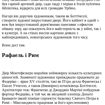
був гарний арочний двір, сади ззаду і перша в Італії публічна
бібліотека, відкрита для всіх громадян Урбіно.
Нагорі він доручив художникам, таким як Боттічеллі,
створити художні інкрустовані двері. Його кабінет в одній з
веж був інкрустований дерев'яними панелями з ефектом
обману зору, що показують його майстерність як у війні, так і
в культурі. А на стінах висіли картини деяких з
найпередовіших, новаторських художників того часу.
Вони досі там.
Рафаель і Рим
Двір Монтефельтро виробив неймовірну кількість культурних
цінностей. Знамениті художники приїжджали працювати до
Федеріко – зірки XV століття, такі як П'єро делла Франческа і
Паоло Уччелло, а також (ймовірно) початківець Боттічеллі.
Архітектори теж: Франческо ді Джорджіо Мартіні побудував
фортеці Федеріко, в той час як місцевий хлопець Донато
Браманте (який пізніше спроектує базиліку Святого Петра в
Римі – Мікеланджело працював за його кресленнями)