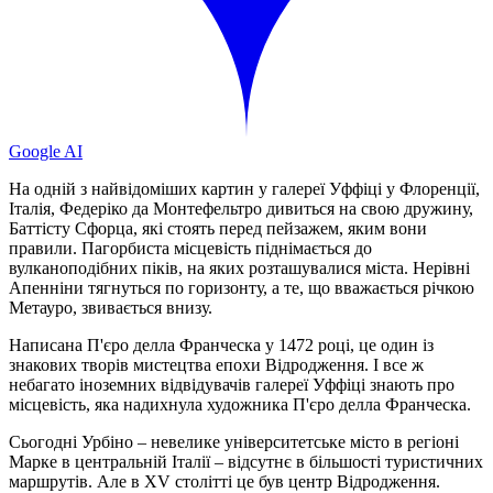
Google AI
На одній з найвідоміших картин у галереї Уффіці у Флоренції,
Італія, Федеріко да Монтефельтро дивиться на свою дружину,
Баттісту Сфорца, які стоять перед пейзажем, яким вони
правили. Пагорбиста місцевість піднімається до
вулканоподібних піків, на яких розташувалися міста. Нерівні
Апенніни тягнуться по горизонту, а те, що вважається річкою
Метауро, звивається внизу.
Написана П'єро делла Франческа у 1472 році, це один із
знакових творів мистецтва епохи Відродження. І все ж
небагато іноземних відвідувачів галереї Уффіці знають про
місцевість, яка надихнула художника П'єро делла Франческа.
Сьогодні Урбіно – невелике університетське місто в регіоні
Марке в центральній Італії – відсутнє в більшості туристичних
маршрутів. Але в XV столітті це був центр Відродження.