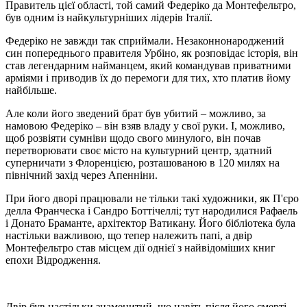
Правитель цієї області, той самий Федеріко да Монтефельтро,
був одним із найкультурніших лідерів Італії.
Федеріко не завжди так сприймали. Незаконнонароджений
син попереднього правителя Урбіно, як розповідає історія, він
став легендарним найманцем, який командував приватними
арміями і приводив їх до перемоги для тих, хто платив йому
найбільше.
Але коли його зведений брат був убитий – можливо, за
намовою Федеріко – він взяв владу у свої руки. І, можливо,
щоб розвіяти сумніви щодо свого минулого, він почав
перетворювати своє місто на культурний центр, здатний
суперничати з Флоренцією, розташованою в 120 милях на
північний захід через Апенніни.
При його дворі працювали не тільки такі художники, як П'єро
делла Франческа і Сандро Боттічеллі; тут народилися Рафаель
і Донато Браманте, архітектор Ватикану. Його бібліотека була
настільки важливою, що тепер належить папі, а двір
Монтефельтро став місцем дії однієї з найвідоміших книг
епохи Відродження.
Двір був настільки знаменитий, що навіть після його смерті