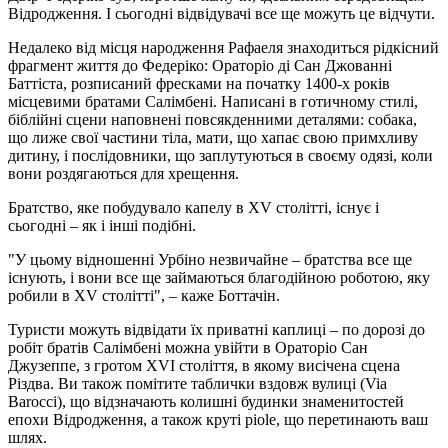
Відродження. І сьогодні відвідувачі все ще можуть це відчути.
Недалеко від місця народження Рафаеля знаходиться рідкісний
фрагмент життя до Федеріко: Ораторіо ді Сан Джованні
Баттіста, розписаний фресками на початку 1400-х років
місцевими братами Салімбені. Написані в готичному стилі,
біблійні сцени наповнені повсякденними деталями: собака,
що лиже свої частини тіла, мати, що хапає свою примхливу
дитину, і послідовники, що заплутуються в своєму одязі, коли
вони роздягаються для хрещення.
Братство, яке побудувало капелу в XV столітті, існує і
сьогодні – як і інші подібні.
"У цьому відношенні Урбіно незвичайне – братства все ще
існують, і вони все ще займаються благодійною роботою, яку
робили в XV столітті", – каже Боттачін.
Туристи можуть відвідати їх приватні каплиці – по дорозі до
робіт братів Салімбені можна увійти в Ораторіо Сан
Джузеппе, з гротом XVI століття, в якому висічена сцена
Різдва. Ви також помітите таблички вздовж вулиці (Via
Barocci), що відзначають колишні будинки знаменитостей
епохи Відродження, а також круті piole, що перетинають ваш
шлях.