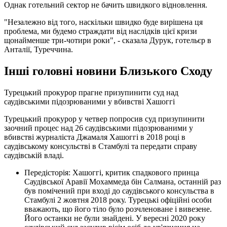
Однак готельний сектор не бачить швидкого відновлення.
"Незалежно від того, наскільки швидко буде вирішена ця
проблема, ми будемо страждати від наслідків цієї кризи
щонайменше три-чотири роки", - сказала Дурук, готельєр в
Анталії, Туреччина.
Інші головні новини Близького Сходу
Турецький прокурор прагне призупинити суд над
саудівськими підозрюваними у вбивстві Хашоггі
Турецький прокурор у четвер попросив суд призупинити
заочний процес над 26 саудівськими підозрюваними у
вбивстві журналіста Джамаля Хашоггі в 2018 році в
саудівському консульстві в Стамбулі та передати справу
саудівській владі.
Передісторія: Хашоггі, критик спадкового принца
Саудівської Аравії Мохаммеда бін Салмана, останній раз
був помічений при вході до саудівського консульства в
Стамбулі 2 жовтня 2018 року. Турецькі офіційні особи
вважають, що його тіло було розчленоване і вивезене.
Його останки не були знайдені. У вересні 2020 року