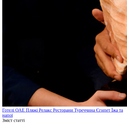
Готелі
ОАЕ
Пляжі
Релакс
Ресторани
Туреччина
Єгипет
Їжа та
напої
Зміст статті