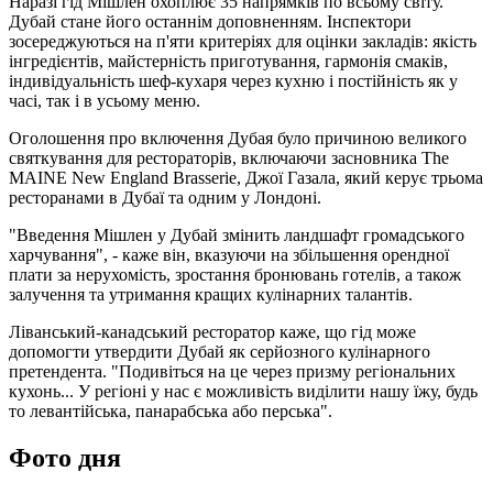
Наразі гід Мішлен охоплює 35 напрямків по всьому світу.
Дубай стане його останнім доповненням. Інспектори
зосереджуються на п'яти критеріях для оцінки закладів: якість
інгредієнтів, майстерність приготування, гармонія смаків,
індивідуальність шеф-кухаря через кухню і постійність як у
часі, так і в усьому меню.
Оголошення про включення Дубая було причиною великого
святкування для рестораторів, включаючи засновника The
MAINE New England Brasserie, Джої Газала, який керує трьома
ресторанами в Дубаї та одним у Лондоні.
"Введення Мішлен у Дубай змінить ландшафт громадського
харчування", - каже він, вказуючи на збільшення орендної
плати за нерухомість, зростання бронювань готелів, а також
залучення та утримання кращих кулінарних талантів.
Ліванський-канадський ресторатор каже, що гід може
допомогти утвердити Дубай як серйозного кулінарного
претендента. "Подивіться на це через призму регіональних
кухонь... У регіоні у нас є можливість виділити нашу їжу, будь
то левантійська, панарабська або перська".
Фото дня