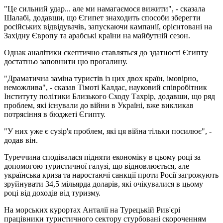
"Це сильний удар... але ми намагаємося вижити", - сказала
Шалабі, додавши, що Єгипет знаходить способи зберегти
російських відвідувачів, запускаючи кампанії, орієнтовані на
Західну Європу та арабські країни на майбутній сезон.
Однак аналітики скептично ставляться до здатності Єгипту
достатньо заповнити цю прогалину.
"Драматична заміна туристів із цих двох країн, імовірно,
неможлива", - сказав Тімоті Калдас, науковий співробітник
Інституту політики Близького Сходу Тахрір, додавши, що ряд
проблем, які існували до війни в Україні, вже викликав
потрясіння в бюджеті Єгипту.
"У них уже є сузір'я проблем, які ця війна тільки посилює", -
додав він.
Туреччина сподівалася підняти економіку в цьому році за
допомогою туристичної галузі, що відновлюється, але
українська криза та наростаючі санкції проти Росії загрожують
зруйнувати 34,5 мільярда доларів, які очікувалися в цьому
році від доходів від туризму.
На морських курортах Анталії на Турецькій Рив'єрі
працівники туристичного сектору стурбовані скороченням