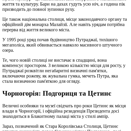
життя та культуру. Бари на дахах гудуть усю ніч, а година пік
призводить до повної зупинки руху.
Це також національна столиця, місце законодавчого органу та
офіційний дім монарха Малайзії. Але навіть урядам потрібна
перерва від життя великого міста.
У 1995 році уряд почав будівництво Путраджаї, тихішого
мегаполіса, який обвивається навколо масивного штучного
озера.
Те, чого новій столиці не вистачає в спадщині, вона
компенсує простором. З великою кількістю місця для росту, у
Путраджаї розквітли негабаритні визначні пам'ятки,
включаючи рожеву, як жувальна гумка, мечеть Путра, яка
стала визначною пам'яткою для огляду.
Чорногорія: Подгориця та Цетинє
Величні особняки та музеї свідчать про роки Цетинє як місця
влади в Чорногорії, і офіційна резиденція Президента досі
знаходиться в Блакитному палаці міста у стилі ампір.
Зараз, позначений як Стара Королівська Столиця, Цетинє