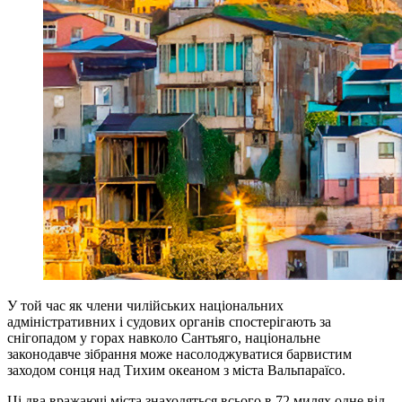
У той час як члени чилійських національних
адміністративних і судових органів спостерігають за
снігопадом у горах навколо Сантьяго, національне
законодавче зібрання може насолоджуватися барвистим
заходом сонця над Тихим океаном з міста Вальпараїсо.
Ці два вражаючі міста знаходяться всього в 72 милях одне від