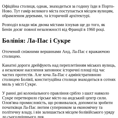
Офіційна столиця, однак, знаходиться за годину їзди в Порто-
Ново. Тут гамір великого міста поступається місцем вулицям,
обрамленим деревами, та історичній архітектурі.
Розподіл влади між двома містами існував ще до того, як
Бенін досяг повної незалежності від Франції в 1960 році.
Болівія: Ла-Пас і Сукре
Оточений сніжними вершинами Анд, Ла-Пас є вражаючою
столицею.
Канатні дороги дрейфують над переплетінням міських вулиць,
а незалежне населення заповнює історичні площі під час
частих протестів. Але хоча Ла-Пас є адміністративною
столицею Болівії, конституційна столиця знаходиться в сотнях
миль у місті Сукре.
У ранні дні колоніального правління срібло з шахт навколо
Сукре перетворило гірське місто на андський центр сили.
Олов'яна промисловість, що розвивалася, допомогла зробити
початківця Ла-Пас лютим суперником за економічну та
політичну владу, і він залишається місцем болівійського уряду
до сьогоднішнього дня.