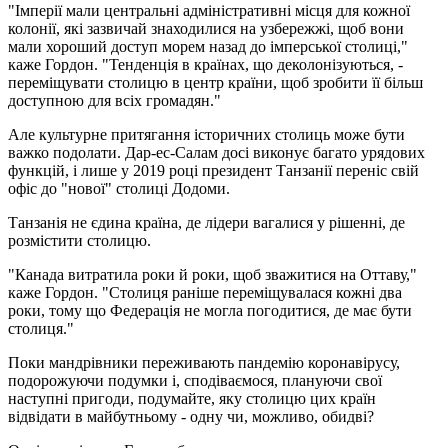
"Імперії мали центральні адміністративні місця для кожної
колонії, які зазвичай знаходилися на узбережжі, щоб вони
мали хороший доступ морем назад до імперської столиці,"
каже Гордон. "Тенденція в країнах, що деколонізуються, -
переміщувати столицю в центр країни, щоб зробити її більш
доступною для всіх громадян."
Але культурне притягання історичних столиць може бути
важко подолати. Дар-ес-Салам досі виконує багато урядових
функцій, і лише у 2019 році президент Танзанії переніс свій
офіс до "нової" столиці Додоми.
Танзанія не єдина країна, де лідери вагалися у рішенні, де
розмістити столицю.
"Канада витратила роки й роки, щоб зважитися на Оттаву,"
каже Гордон. "Столиця раніше переміщувалася кожні два
роки, тому що Федерація не могла погодитися, де має бути
столиця."
Поки мандрівники переживають пандемію коронавірусу,
подорожуючи подумки і, сподіваємося, плануючи свої
наступні пригоди, подумайте, яку столицю цих країн
відвідати в майбутньому - одну чи, можливо, обидві?