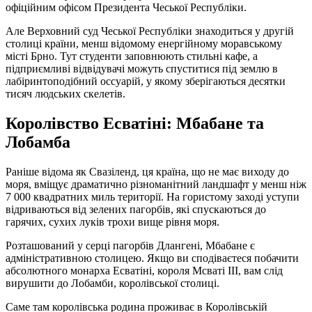
офіційним офісом Президента Чеської Республіки.
Але Верховний суд Чеської Республіки знаходиться у другій
столиці країни, менш відомому енергійному моравському
місті Брно. Тут студенти заповнюють стильні кафе, а
підприємливі відвідувачі можуть спуститися під землю в
лабіринтоподібний оссуарій, у якому зберігаються десятки
тисяч людських скелетів.
Королівство Есватіні: Мбабане та
Лобамба
Раніше відома як Свазіленд, ця країна, що не має виходу до
моря, вміщує драматично різноманітний ландшафт у менш ніж
7 000 квадратних миль території. На гористому заході уступи
відриваються від зелених пагорбів, які спускаються до
гарячих, сухих луків трохи вище рівня моря.
Розташований у серці пагорбів Длангені, Мбабане є
адміністративною столицею. Якщо ви сподіваєтеся побачити
абсолютного монарха Есватіні, короля Мсваті III, вам слід
вирушити до Лобамби, королівської столиці.
Саме там королівська родина проживає в Королівській