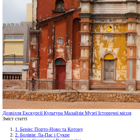
Дозвілля
Екскурсії
Культура
Малайзія
Музеї
Історичні місця
Зміст статті
1.
Бенін: Порто-Ново та Котону
2.
Болівія: Ла-Пас і Сукре