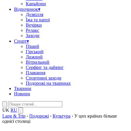
Каньйони
Відпочинок
▾
Дозвілля
Їжа та напої
Вечірки
Релакс
Заходи
Спорт
▾
Піший
Гірський
Лижний
Вітрильний
Серфінг та дайвінг
Плавання
Спортивні заходи
Подорожі на тваринах
Тварини
Новини
UK
RU
Lang & Trip
›
Подорожі
›
Культура
›
У цих країнах більше
однієї столиці