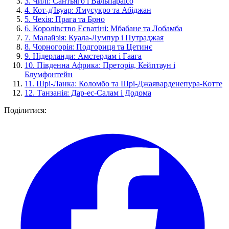
3.
Чилі: Сантьяго і Вальпараїсо
4.
Кот-д'Івуар: Ямусукро та Абіджан
5.
Чехія: Прага та Брно
6.
Королівство Есватіні: Мбабане та Лобамба
7.
Малайзія: Куала-Лумпур і Путраджая
8.
Чорногорія: Подгориця та Цетинє
9.
Нідерланди: Амстердам і Гаага
10.
Південна Африка: Преторія, Кейптаун і
Блумфонтейн
11.
Шрі-Ланка: Коломбо та Шрі-Джаяварденепура-Котте
12.
Танзанія: Дар-ес-Салам і Додома
Поділитися: