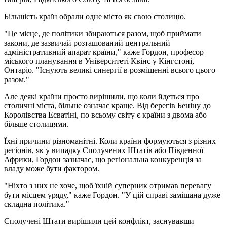
Більшість країн обрали одне місто як свою столицю.
"Це місце, де політики збираються разом, щоб приймати
закони, де зазвичай розташований центральний
адміністративний апарат країни," каже Гордон, професор
міського планування в Університеті Квінс у Кінгстоні,
Онтаріо. "Існують великі синергії в розміщенні всього цього
разом."
Але деякі країни просто вирішили, що коли йдеться про
столичні міста, більше означає краще. Від берегів Беніну до
Королівства Есватіні, по всьому світу є країни з двома або
більше столицями.
Їхні причини різноманітні. Коли країни формуються з різних
регіонів, як у випадку Сполучених Штатів або Південної
Африки, Гордон зазначає, що регіональна конкуренція за
владу може бути фактором.
"Ніхто з них не хоче, щоб їхній суперник отримав перевагу
бути місцем уряду," каже Гордон. "У цій справі замішана дуже
складна політика."
Сполучені Штати вирішили цей конфлікт, заснувавши