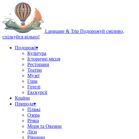
Language & Trip
Подорожуй сміливо,
спілкуйся вільно!
Подорожі
▾
Культура
Історичні місця
Ресторани
Театри
Музеї
Гори
Готелі
Екскурсії
Країни
Природа
▾
Пляжі
Озера
Річки
Моря та Океани
Ліси
Рівнини