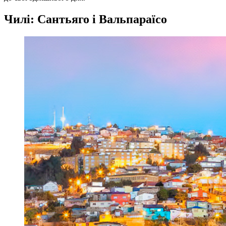
Чилі: Сантьяго і Вальпараїсо