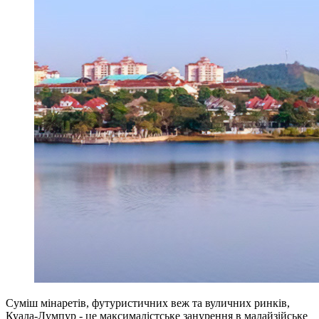
Суміш мінаретів, футуристичних веж та вуличних ринків,
Куала-Лумпур - це максималістське занурення в малайзійське