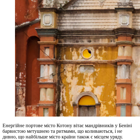
Енергійне портове місто Котону вітає мандрівників у Беніні
барвистою метушнею та ритмами, що коливаються, і не
дивно, що найбільше місто країни також є місцем уряду.