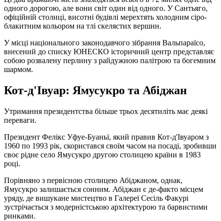
одного дорогою, але вони світ один від одного. У Сантьяго,
офіційній столиці, висотні будівлі мерехтять холодним сіро-
блакитним кольором на тлі скелястих вершин.
У місці національного законодавчого зібрання Вальпараїсо,
внесений до списку ЮНЕСКО історичний центр представляє
собою розвалену перлину з райдужною палітрою та богемним
шармом.
Кот-д'Івуар: Ямусукро та Абіджан
Утримання президентства більше трьох десятиліть має деякі
переваги.
Президент Фелікс Уфуе-Буаньї, який правив Кот-д'Івуаром з
1960 по 1993 рік, скористався своїм часом на посаді, зробивши
своє рідне село Ямусукро другою столицею країни в 1983
році.
Порівняно з первісною столицею Абіджаном, однак,
Ямусукро залишається сонним. Абіджан є де-факто місцем
уряду, де вишукане мистецтво в Галереї Сесіль Факурі
зустрічається з модерністською архітектурою та барвистими
ринками.