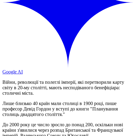
Google AI
Війни, революції та полеглі імперії, які перетворили карту
світу в 20-му столітті, мають несподіваного бенефіціара:
столичні міста.
Лише близько 40 країн мали столиці в 1900 році, пише
професор Девід Гордон у вступі до книги "Планування
столиць двадцятого століття."
До 2000 року це число зросло до понад 200, оскільки нові
країни з'явилися через розпад Британської та Французької
імперій, Радянського Союзу та Югославії.