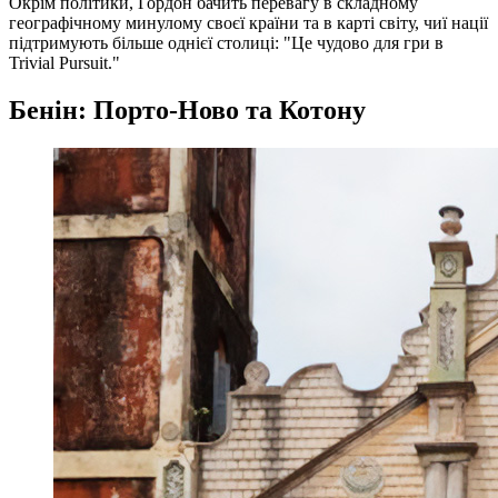
Окрім політики, Гордон бачить перевагу в складному
географічному минулому своєї країни та в карті світу, чиї нації
підтримують більше однієї столиці: "Це чудово для гри в
Trivial Pursuit."
Бенін: Порто-Ново та Котону