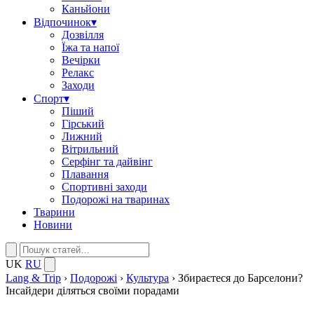
Каньйони
Відпочинок
▾
Дозвілля
Їжа та напої
Вечірки
Релакс
Заходи
Спорт
▾
Піший
Гірський
Лижний
Вітрильний
Серфінг та дайвінг
Плавання
Спортивні заходи
Подорожі на тваринах
Тварини
Новини
UK
RU
Lang & Trip
›
Подорожі
›
Культура
›
Збираєтеся до Барселони?
Інсайдери діляться своїми порадами