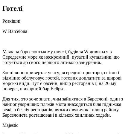
Готелі
Розкішні
W Barcelona
Маяк на барселонському пляжі, будівля W дивиться в
Середземне море як нескромний, пузатий купальник, що
готується до свого першого літнього занурення.
Зовні воно привертає увагу; всередині просторо, світло і
відмінно обслуговує гостей, готових доплатити за широкі
морські види. Тут є басейн, вибір ресторанів і, на 26-му
поверсі, шикарний бар Eclipse.
Для тих, хто хоче знати, чим зайнятися в Барселоні, один з
найпопулярніших пляжів міста знаходиться біля підніжжя
вежі, а безліч ресторанів, вузьких вуличок і площ району
Барселонета розташовані в кількох хвилинах ходьби.
Majestic