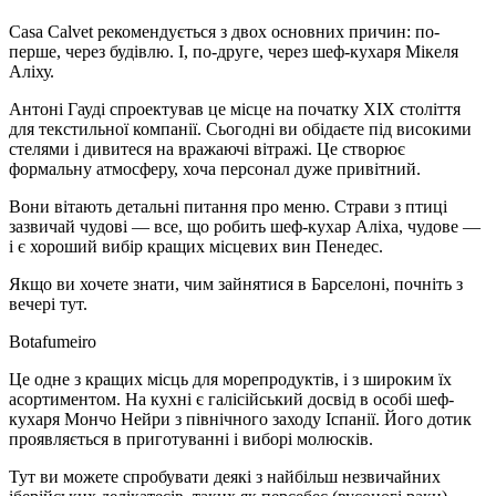
Casa Calvet рекомендується з двох основних причин: по-
перше, через будівлю. І, по-друге, через шеф-кухаря Мікеля
Аліху.
Антоні Гауді спроектував це місце на початку XIX століття
для текстильної компанії. Сьогодні ви обідаєте під високими
стелями і дивитеся на вражаючі вітражі. Це створює
формальну атмосферу, хоча персонал дуже привітний.
Вони вітають детальні питання про меню. Страви з птиці
зазвичай чудові — все, що робить шеф-кухар Аліха, чудове —
і є хороший вибір кращих місцевих вин Пенедес.
Якщо ви хочете знати, чим зайнятися в Барселоні, почніть з
вечері тут.
Botafumeiro
Це одне з кращих місць для морепродуктів, і з широким їх
асортиментом. На кухні є галісійський досвід в особі шеф-
кухаря Мончо Нейри з північного заходу Іспанії. Його дотик
проявляється в приготуванні і виборі молюсків.
Тут ви можете спробувати деякі з найбільш незвичайних