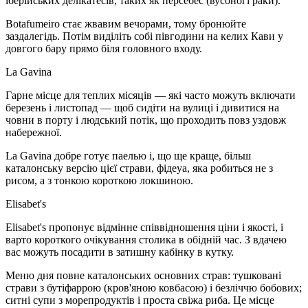
іберійських делікатесів, таких як персебес (вусоногі раки).
Botafumeiro стає жвавим вечорами, тому бронюйте
заздалегідь. Потім виділіть собі півгодини на келих Кави у
довгого бару прямо біля головного входу.
La Gavina
Гарне місце для теплих місяців — які часто можуть включати
березень і листопад — щоб сидіти на вулиці і дивитися на
човни в порту і людський потік, що проходить повз уздовж
набережної.
La Gavina добре готує паелью і, що ще краще, більш
каталонську версію цієї страви, фідеуа, яка робиться не з
рисом, а з тонкою короткою локшиною.
Elisabet's
Elisabet's пропонує відмінне співвідношення ціни і якості, і
варто короткого очікування столика в обідній час. З вдачею
вас можуть посадити в затишну кабінку в кутку.
Меню дня повне каталонських основних страв: тушковані
страви з бутіфаррою (кров'яною ковбасою) і безліччю бобових;
ситні супи з морепродуктів і проста свіжа риба. Це місце