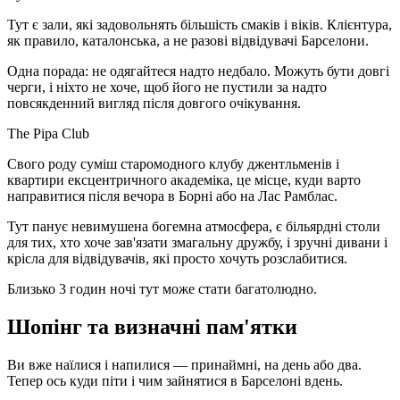
Тут є зали, які задовольнять більшість смаків і віків. Клієнтура,
як правило, каталонська, а не разові відвідувачі Барселони.
Одна порада: не одягайтеся надто недбало. Можуть бути довгі
черги, і ніхто не хоче, щоб його не пустили за надто
повсякденний вигляд після довгого очікування.
The Pipa Club
Свого роду суміш старомодного клубу джентльменів і
квартири ексцентричного академіка, це місце, куди варто
направитися після вечора в Борні або на Лас Рамблас.
Тут панує невимушена богемна атмосфера, є більярдні столи
для тих, хто хоче зав'язати змагальну дружбу, і зручні дивани і
крісла для відвідувачів, які просто хочуть розслабитися.
Близько 3 годин ночі тут може стати багатолюдно.
Шопінг та визначні пам'ятки
Ви вже наїлися і напилися — принаймні, на день або два.
Тепер ось куди піти і чим зайнятися в Барселоні вдень.