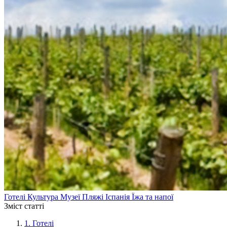
Готелі
Культура
Музеї
Пляжі
Іспанія
Їжа та напої
Зміст статті
1.
Готелі