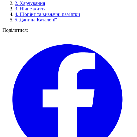
2.
Харчування
3.
Нічне життя
4.
Шопінг та визначні пам'ятки
5.
Данина Каталонії
Поділитися: