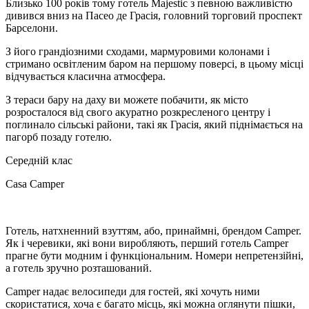
Близько 100 років тому готель Majestic з певною важливістю
дивився вниз на Пасео де Грасія, головний торговий проспект
Барселони.
З його грандіозними сходами, мармуровими колонами і
стримано освітленим баром на першому поверсі, в цьому місці
відчувається класична атмосфера.
З тераси бару на даху ви можете побачити, як місто
розросталося від свого акуратно розкресленого центру і
поглинало сільські райони, такі як Грасія, який піднімається на
пагорб позаду готелю.
Середній клас
Casa Camper
Готель, натхненний взуттям, або, принаймні, брендом Camper.
Як і черевики, які вони виробляють, перший готель Camper
прагне бути модним і функціональним. Номери непретензійні,
а готель зручно розташований.
Camper надає велосипеди для гостей, які хочуть ними
скористатися, хоча є багато місць, які можна оглянути пішки,