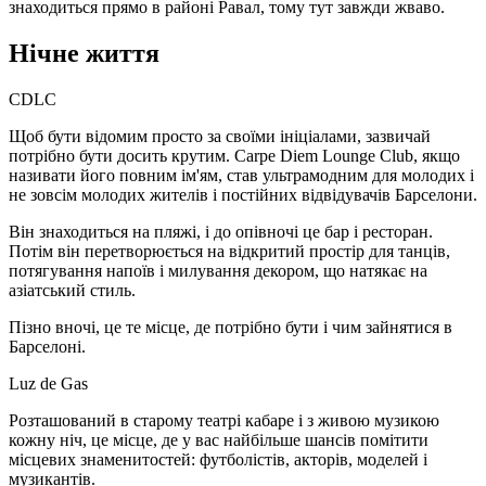
знаходиться прямо в районі Равал, тому тут завжди жваво.
Нічне життя
CDLC
Щоб бути відомим просто за своїми ініціалами, зазвичай
потрібно бути досить крутим. Carpe Diem Lounge Club, якщо
називати його повним ім'ям, став ультрамодним для молодих і
не зовсім молодих жителів і постійних відвідувачів Барселони.
Він знаходиться на пляжі, і до опівночі це бар і ресторан.
Потім він перетворюється на відкритий простір для танців,
потягування напоїв і милування декором, що натякає на
азіатський стиль.
Пізно вночі, це те місце, де потрібно бути і чим зайнятися в
Барселоні.
Luz de Gas
Розташований в старому театрі кабаре і з живою музикою
кожну ніч, це місце, де у вас найбільше шансів помітити
місцевих знаменитостей: футболістів, акторів, моделей і
музикантів.