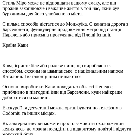
Стиль Міро може не відповідати вашому смаку, але він
прожив захоплююче і важливе життя в той час, який був
бурхливим для його улюбленого міста.
Є кілька способів дістатися до Монжуїка. Є канатна дорога з
Барселонети, фунікулерне продовження метро від станції
Паралель або приємна прогулянка від Площі Іспанії.
Країна Кави
Кава, ігристе біле або рожеве вино, що виробляється
способом, схожим на шампанське, є національним напоєм
Каталонії. І каталонці цим пишаються.
Основні виробники Кави походять з області Пенедес,
приблизно в півгодині їзди від Барселони, куди найкраще
добиратися на машині.
Екскурсії та дегустації можна організувати по телефону в
Codorniu та інших місцях.
Як альтернативу ви можете просто замовити охолоджений
келих десь, де можна посидіти на відкритому повітрі і відчути
морський бриз.