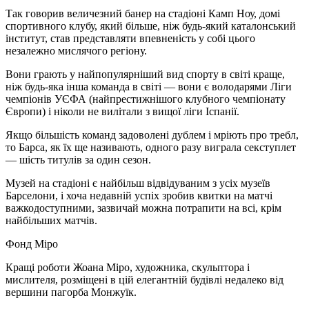
Так говорив величезний банер на стадіоні Камп Ноу, домі
спортивного клубу, який більше, ніж будь-який каталонський
інститут, став представляти впевненість у собі цього
незалежно мислячого регіону.
Вони грають у найпопулярніший вид спорту в світі краще,
ніж будь-яка інша команда в світі — вони є володарями Ліги
чемпіонів УЄФА (найпрестижнішого клубного чемпіонату
Європи) і ніколи не вилітали з вищої ліги Іспанії.
Якщо більшість команд задоволені дублем і мріють про требл,
то Барса, як їх ще називають, одного разу виграла секступлет
— шість титулів за один сезон.
Музей на стадіоні є найбільш відвідуваним з усіх музеїв
Барселони, і хоча недавній успіх зробив квитки на матчі
важкодоступними, зазвичай можна потрапити на всі, крім
найбільших матчів.
Фонд Міро
Кращі роботи Жоана Міро, художника, скульптора і
мислителя, розміщені в цій елегантній будівлі недалеко від
вершини пагорба Монжуїк.