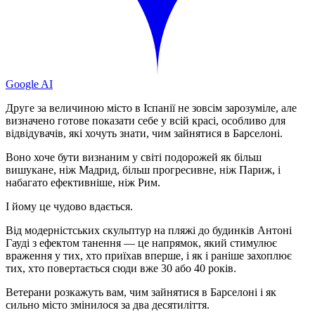
Google AI
Друге за величиною місто в Іспанії не зовсім зарозуміле, але
визначено готове показати себе у всій красі, особливо для
відвідувачів, які хочуть знати, чим зайнятися в Барселоні.
Воно хоче бути визнаним у світі подорожей як більш
вишукане, ніж Мадрид, більш прогресивне, ніж Париж, і
набагато ефективніше, ніж Рим.
І йому це чудово вдається.
Від модерністських скульптур на пляжі до будинків Антоні
Гауді з ефектом танення — це напрямок, який стимулює
враження у тих, хто приїхав вперше, і як і раніше захоплює
тих, хто повертається сюди вже 30 або 40 років.
Ветерани розкажуть вам, чим зайнятися в Барселоні і як
сильно місто змінилося за два десятиліття.