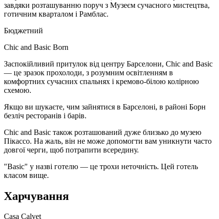
завдяки розташуванню поруч з Музеєм сучасного мистецтва,
готичним кварталом і Рамблас.
Бюджетний
Chic and Basic Born
Заспокійливий притулок від центру Барселони, Chic and Basic
— це зразок прохолоди, з розумним освітленням в
комфортних сучасних спальнях і кремово-білою колірною
схемою.
Якщо ви шукаєте, чим зайнятися в Барселоні, в районі Борн
безліч ресторанів і барів.
Chic and Basic також розташований дуже близько до музею
Пікассо. На жаль, він не може допомогти вам уникнути часто
довгої черги, щоб потрапити всередину.
"Basic" у назві готелю — це трохи неточність. Цей готель
класом вище.
Харчування
Casa Calvet