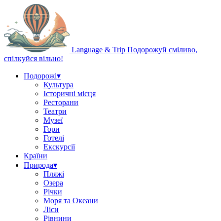
Language & Trip
Подорожуй сміливо,
спілкуйся вільно!
Подорожі
▾
Культура
Історичні місця
Ресторани
Театри
Музеї
Гори
Готелі
Екскурсії
Країни
Природа
▾
Пляжі
Озера
Річки
Моря та Океани
Ліси
Рівнини