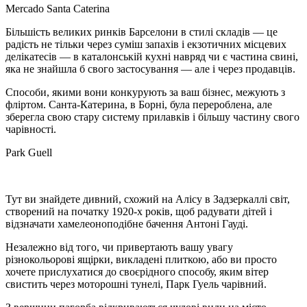
Mercado Santa Caterina
Більшість великих ринків Барселони в стилі складів — це
радість не тільки через суміш запахів і екзотичних місцевих
делікатесів — в каталонській кухні навряд чи є частина свині,
яка не знайшла б свого застосування — але і через продавців.
Способи, якими вони конкурують за ваш бізнес, межують з
фліртом. Санта-Катерина, в Борні, була перероблена, але
зберегла свою стару систему прилавків і більшу частину свого
чарівності.
Park Guell
Тут ви знайдете дивний, схожий на Алісу в Задзеркаллі світ,
створений на початку 1920-х років, щоб радувати дітей і
відзначати хамелеоноподібне бачення Антоні Гауді.
Незалежно від того, чи привертають вашу увагу
різнокольорові ящірки, викладені плиткою, або ви просто
хочете прислухатися до своєрідного способу, яким вітер
свистить через моторошні тунелі, Парк Гуель чарівний.