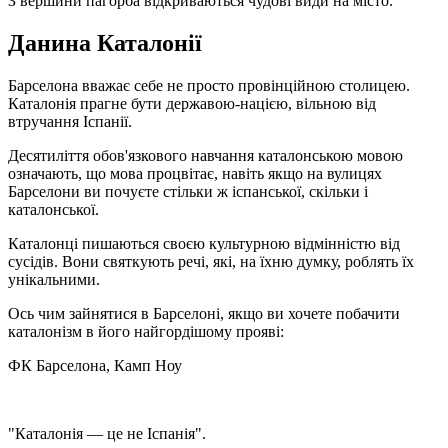
З вершини пагорба відкриваються чудові види на місто.
Данина Каталонії
Барселона вважає себе не просто провінційною столицею.
Каталонія прагне бути державою-нацією, вільною від
втручання Іспанії.
Десятиліття обов'язкового навчання каталонською мовою
означають, що мова процвітає, навіть якщо на вулицях
Барселони ви почуєте стільки ж іспанської, скільки і
каталонської.
Каталонці пишаються своєю культурною відмінністю від
сусідів. Вони святкують речі, які, на їхню думку, роблять їх
унікальними.
Ось чим зайнятися в Барселоні, якщо ви хочете побачити
каталонізм в його найгордішому прояві:
ФК Барселона, Камп Ноу
"Каталонія — це не Іспанія".