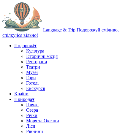
Language & Trip
Подорожуй сміливо,
спілкуйся вільно!
Подорожі
▾
Культура
Історичні місця
Ресторани
Театри
Музеї
Гори
Готелі
Екскурсії
Країни
Природа
▾
Пляжі
Озера
Річки
Моря та Океани
Ліси
Рівнини