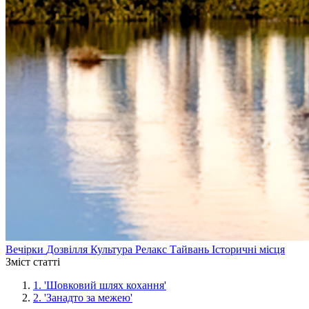
Вечірки
Дозвілля
Культура
Релакс
Тайвань
Історичні місця
Зміст статті
1.
'Шовковий шлях кохання'
2.
'Занадто за межею'