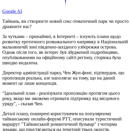
Google AI
Тайвань, ви створюєте новий секс-тематичний парк чи просто
дражните нас?
За чутками – принаймні, в Інтернеті – існують плани щодо
розвитку еротичного розважального напрямку в Національній
мальовничій зоні південно-західного узбережжя острова.
Однак після того, як інтерес був збуджений подробицями,
опублікованими на офіційному сайті регіону, сторінка була
швидко видалена.
Директор адміністрації парку, Чен Жун-фонг, підтвердив, що
пропозиція реальна, але наполягає на тому, що на даний
момент це лише концепція.
"Ідеальний план - реалізувати пропозицію протягом цього
року, якщо ми зможемо отримати підтримку від місцевого
уряду", - сказав Чен.
Деталі плану, поширені користувачем на популярному
тайванському онлайн-форумі PTT, описували туристичний
маршрут "Тайванський романтичний бульвар" з чотирма
зонами, що простягаються на території трьох округів.