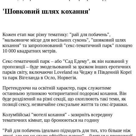
'Шовковий шлях кохання'
Кожен етап має різну тематику: "рай для побачень",
"мальовниче місце для весільних суконь", "шовковий шлях
кохання" та запропонований "секс-тематичний парк" площею
10 000 квадратних метрів.
Секс-тематичний парк – або "Сад Едему", як він названий у
пропозиції – буде змодельований за зразком інших еротичних
парків світу, включаючи Loveland на Чеджу в Південній Кореї
та парк Вігеланда в Осло, Норвегія.
Претендуючи на освітній характер, парк служитиме
останньою зупинкою чотириетапної подорожі кохання. Він
буде розділений на різні секції, що охоплюють такі теми, як
позиції сексу, незвичайне сексуальне життя та секс-іграшки.
Колумбійські "мотелі кохання" - зазирніть всередину
тематичних кімнат, що бронюються на годину
"Рай для побачень ідеально підходить для тих, хто більше ніж
друзі, але ще не стали офіційно парою", - йдеться у пропозиції.