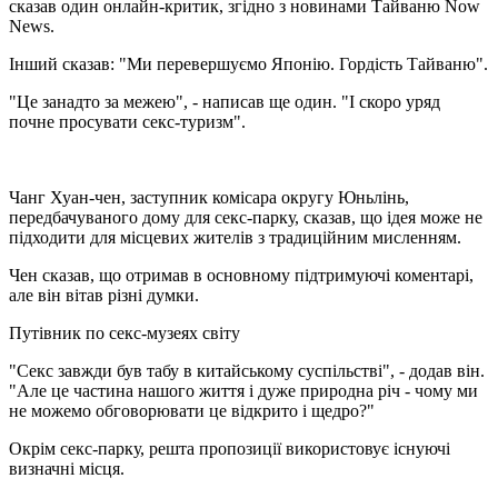
сказав один онлайн-критик, згідно з новинами Тайваню Now
News.
Інший сказав: "Ми перевершуємо Японію. Гордість Тайваню".
"Це занадто за межею", - написав ще один. "І скоро уряд
почне просувати секс-туризм".
Чанг Хуан-чен, заступник комісара округу Юньлінь,
передбачуваного дому для секс-парку, сказав, що ідея може не
підходити для місцевих жителів з традиційним мисленням.
Чен сказав, що отримав в основному підтримуючі коментарі,
але він вітав різні думки.
Путівник по секс-музеях світу
"Секс завжди був табу в китайському суспільстві", - додав він.
"Але це частина нашого життя і дуже природна річ - чому ми
не можемо обговорювати це відкрито і щедро?"
Окрім секс-парку, решта пропозиції використовує існуючі
визначні місця.