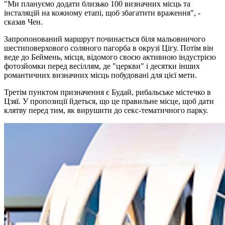
"Ми плануємо додати близько 100 визначних місць та
інсталяцій на кожному етапі, щоб збагатити враження", -
сказав Чен.
Запропонований маршрут починається біля мальовничого
шестиповерхового соляного пагорба в окрузі Цігу. Потім він
веде до Беймень, місця, відомого своєю активною індустрією
фотозйомки перед весіллям, де "церкви" і десятки інших
романтичних визначних місць побудовані для цієї мети.
Третім пунктом призначення є Будай, рибальське містечко в
Цзяї. У пропозиції йдеться, що це правильне місце, щоб дати
клятву перед тим, як вирушити до секс-тематичного парку.