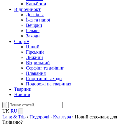
Каньйони
Відпочинок
▾
Дозвілля
Їжа та напої
Вечірки
Релакс
Заходи
Спорт
▾
Піший
Гірський
Лижний
Вітрильний
Серфінг та дайвінг
Плавання
Спортивні заходи
Подорожі на тваринах
Тварини
Новини
UK
RU
Lang & Trip
›
Подорожі
›
Культура
›
Новий секс-парк для
Тайваню?