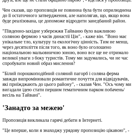
Чен сказав, що пропозиція не повинна була бути оприлюднена
до її остаточного затвердження, але наполягав, що, якщо вона
буде реалізована, це допоможе відродити занедбаний район.
"Південно-західне узбережжя Тайваню було важливою
соляною фермою з часів династії Цін", - каже він. "Воно має
унікальне тло, культуру та екологічну цінність. Тим не менш,
через десятиліття після того, як воно було оголошено
національною мальовничою зоною, воно все ще не отримало
великої уваги з боку туристів. Тому ми задумались, чи не час
спробувати новий образ мислення?
"Білий порошкоподібний соляний пагорб і соляна ферма
завжди випромінювали романтичне почуття для відвідувачів,
які приїжджають до цього району", - сказав Чен. "Ось чому ми
вигадали ідею стати першим тематичним парком побачень/
весіль на Тайвані".
'Занадто за межею'
Пропозиція викликала гарячі дебати в Інтернеті.
"Це вперше, коли я знаходжу урядову пропозицію цікавою", -