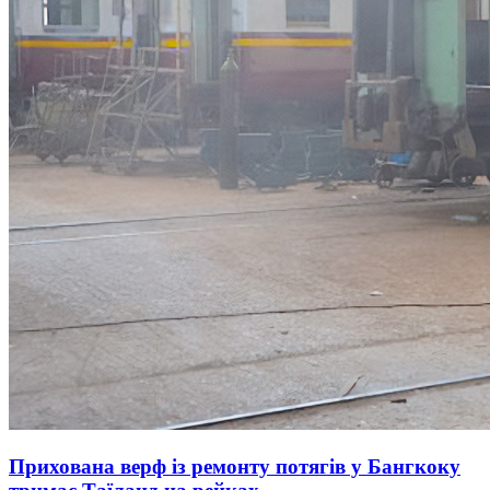
Прихована верф із ремонту потягів у Бангкоку