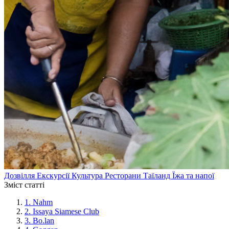
Дозвілля
Екскурсії
Культура
Ресторани
Таїланд
Їжа та напої
Зміст статті
1.
Nahm
2.
Issaya Siamese Club
3.
Bo.lan