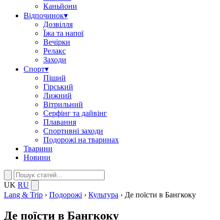
Каньйони
Відпочинок
▾
Дозвілля
Їжа та напої
Вечірки
Релакс
Заходи
Спорт
▾
Піший
Гірський
Лижний
Вітрильний
Серфінг та дайвінг
Плавання
Спортивні заходи
Подорожі на тваринах
Тварини
Новини
UK
RU
Lang & Trip
›
Подорожі
›
Культура
›
Де поїсти в Бангкоку
Де поїсти в Бангкоку