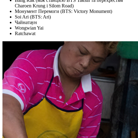
Bang Rak (між станцією BTS Taksin та перехрестям
Charoen Krung і Silom Road)
Монумент Перемоги (BTS: Victory Monument)
Soi Ari (BTS: Ari)
Чайнатаун
Wongwian Yai
Ratchawat