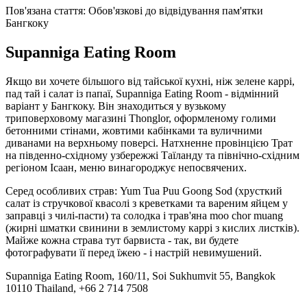
Пов'язана стаття: Обов'язкові до відвідування пам'ятки
Бангкоку
Supanniga Eating Room
Якщо ви хочете більшого від тайської кухні, ніж зелене каррі,
пад тай і салат із папаї, Supanniga Eating Room - відмінний
варіант у Бангкоку. Він знаходиться у вузькому
триповерховому магазині Thonglor, оформленому голими
бетонними стінами, жовтими кабінками та вуличними
диванами на верхньому поверсі. Натхненне провінцією Трат
на південно-східному узбережжі Таїланду та північно-східним
регіоном Ісаан, меню винагороджує непосвячених.
Серед особливих страв: Yum Tua Puu Goong Sod (хрусткий
салат із стручкової квасолі з креветками та вареним яйцем у
заправці з чилі-пасти) та солодка і трав'яна moo chor muang
(жирні шматки свинини в землистому каррі з кислих листків).
Майже кожна страва тут барвиста - так, ви будете
фотографувати її перед їжею - і настрій невимушений.
Supanniga Eating Room, 160/11, Soi Sukhumvit 55, Bangkok
10110 Thailand, +66 2 714 7508