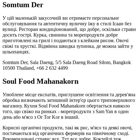
Somtum Der
У цій маленькій закусочній ви отримаєте персональне
обслуговування та автентичну вуличну їжу в стилі Ісаан без
вулиці. Ресторан кондиціонований, що добре, оскільки страви
досить гострі. Курка, свинина та морепродукти добре
приготовлені на грилі і подаються з клейким рисом. Овочі
свіжі та хрусткі. Відмінна швидка зупинка, де можна зайти у
шльопанцях.
Somtum Der, Sala Daeng, 5/5 Sala Daeng Road Silom, Bangkok
10500 Thailand, +66 2 632 4499
Soul Food Mahanakorn
Улюблене місце експатів, приглушене освітлення та дерев'яна
обробка визначають затишний інтер'єр цього триповерхового
магазину. Кухня Soul Food Mahanakorn обертається навколо
того, що свіжо на ринках - морепродукти з Sam Yan в один
день або м'ясо з Or Tor Kor в інший.
Корисні органічні продукти, такі як рис, м'ясо та деякі овочі,
постачаються від органічних фермерів на північному сході.
Рекомендовані страви: все. Тут все добре. Коктейлі теж