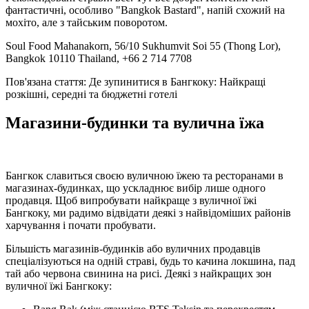
фантастичні, особливо "Bangkok Bastard", напій схожий на
мохіто, але з тайським поворотом.
Soul Food Mahanakorn, 56/10 Sukhumvit Soi 55 (Thong Lor),
Bangkok 10110 Thailand, +66 2 714 7708
Пов'язана стаття: Де зупинитися в Бангкоку: Найкращі
розкішні, середні та бюджетні готелі
Магазини-будинки та вулична їжа
Бангкок славиться своєю вуличною їжею та ресторанами в
магазинах-будинках, що ускладнює вибір лише одного
продавця. Щоб випробувати найкраще з вуличної їжі
Бангкоку, ми радимо відвідати деякі з найвідоміших районів
харчування і почати пробувати.
Більшість магазинів-будинків або вуличних продавців
спеціалізуються на одній страві, будь то качина локшина, пад
тай або червона свинина на рисі. Деякі з найкращих зон
вуличної їжі Бангкоку: