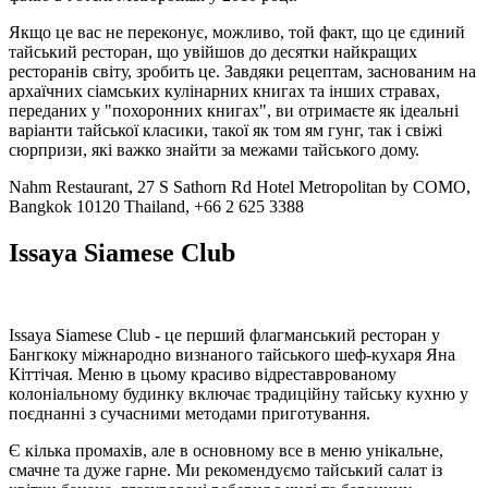
Якщо це вас не переконує, можливо, той факт, що це єдиний
тайський ресторан, що увійшов до десятки найкращих
ресторанів світу, зробить це. Завдяки рецептам, заснованим на
архаїчних сіамських кулінарних книгах та інших стравах,
переданих у "похоронних книгах", ви отримаєте як ідеальні
варіанти тайської класики, такої як том ям гунг, так і свіжі
сюрпризи, які важко знайти за межами тайського дому.
Nahm Restaurant, 27 S Sathorn Rd Hotel Metropolitan by COMO,
Bangkok 10120 Thailand, +66 2 625 3388
Issaya Siamese Club
Issaya Siamese Club - це перший флагманський ресторан у
Бангкоку міжнародно визнаного тайського шеф-кухаря Яна
Кіттічая. Меню в цьому красиво відреставрованому
колоніальному будинку включає традиційну тайську кухню у
поєднанні з сучасними методами приготування.
Є кілька промахів, але в основному все в меню унікальне,
смачне та дуже гарне. Ми рекомендуємо тайський салат із