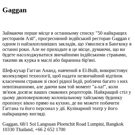
Gaggan
Займаючи перше місце в останньому списку "50 найкращих
ресторанів Азії", прогресивний індійський ресторан Gaggan є
одним із найзахопливіших закладів, що з'явилися в Бангкоку в
останні роки. Але не приходьте в це місце, думаючи, що ви
будете насолоджуватися звичайними індійськими стравами,
такими як курка в маслі або баранина бір'яні.
Шеф-кухар Гагган Ананд, навчений в El-Bulli, використовує
молекулярні технології, щоб надати незвичайний відтінок
класичним стравам зі своєї рідної Індії, роблячи багато з них
невпізнанними, але даючи вам той момент "а-ха!", коли
зв'язок досягає ваших смакових рецепторів. Найкращий стіл у
цьому двоповерховому колоніальному тайському будинку
пропонує вікно прямо на кухню, де ви можете побачити
Гаггана та його персонал у дії. Кулінарний театр у його
найкращому вигляді.
Gaggan, 68/1 Soi Langsuan Ploenchit Road Lumpini, Bangkok
10330 Thailand, +66 2 652 1700