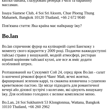
квітки банана, глазуровані реберця з чилі та баранину
массаман.
Issaya Siamese Club, 4 Soi Sri Aksorn, Chue Ploeng Thung
Mahamek, Bangkok 10120 Thailand, +66 2 672 9040
Пов'язана стаття: Яка країна має найкращу їжу?
Bo.lan
Bo.lan спричиняє фурор на кулінарній сцені Бангкоку з
моменту свого відкриття у 2009 році. Подаючи важкодоступні
тайські страви у вишуканій, модній атмосфері, ресторан
вірний корінням тайської кухні, але все ж вміє додати
особливий штрих.
Розташований на Сукхумвіт Сой 24, серед зірок Bo.lan - салат
із копченої річкової форелі Чіанг Май, яєчні жовтки,
фаршировані зеленим каррі, та смажена яловичина з сушеною
креветковою пастою. Це місце підходить для романтичної
вечері або ділової зустрічі з колегами, які цінують вишукану
їжу. Для особливо голодних є велике комплексне меню.
Bo.Lan, 24 Soi Sukhumvit 53 Klongtonnua, Wattana, Bangkok
10110 Thailand, +66 260 2962