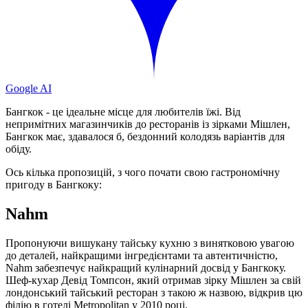
Google AI
Бангкок - це ідеальне місце для любителів їжі. Від
непримітних магазинчиків до ресторанів із зірками Мішлен,
Бангкок має, здавалося б, бездонний колодязь варіантів для
обіду.
Ось кілька пропозицій, з чого почати свою гастрономічну
пригоду в Бангкоку:
Nahm
Пропонуючи вишукану тайську кухню з винятковою увагою
до деталей, найкращими інгредієнтами та автентичністю,
Nahm забезпечує найкращий кулінарний досвід у Бангкоку.
Шеф-кухар Девід Томпсон, який отримав зірку Мішлен за свій
лондонський тайський ресторан з такою ж назвою, відкрив цю
філію в готелі Metropolitan у 2010 році.