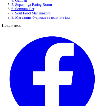
4.
Gaggan
5.
Supanniga Eating Room
6.
Somtum Der
7.
Soul Food Mahanakorn
8.
Магазини-будинки та вулична їжа
Поділитися: