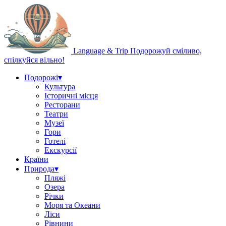
Language & Trip
Подорожуй сміливо,
спілкуйся вільно!
Подорожі
▾
Культура
Історичні місця
Ресторани
Театри
Музеї
Гори
Готелі
Екскурсії
Країни
Природа
▾
Пляжі
Озера
Річки
Моря та Океани
Ліси
Рівнини