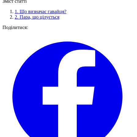
Зміст статті
1.
Що визначає гавайця?
2.
Пара, що цілується
Поділитися: