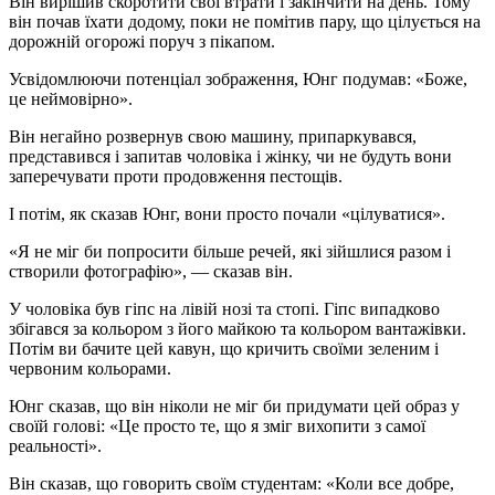
Він вирішив скоротити свої втрати і закінчити на день. Тому
він почав їхати додому, поки не помітив пару, що цілується на
дорожній огорожі поруч з пікапом.
Усвідомлюючи потенціал зображення, Юнг подумав: «Боже,
це неймовірно».
Він негайно розвернув свою машину, припаркувався,
представився і запитав чоловіка і жінку, чи не будуть вони
заперечувати проти продовження пестощів.
І потім, як сказав Юнг, вони просто почали «цілуватися».
«Я не міг би попросити більше речей, які зійшлися разом і
створили фотографію», — сказав він.
У чоловіка був гіпс на лівій нозі та стопі. Гіпс випадково
збігався за кольором з його майкою та кольором вантажівки.
Потім ви бачите цей кавун, що кричить своїми зеленим і
червоним кольорами.
Юнг сказав, що він ніколи не міг би придумати цей образ у
своїй голові: «Це просто те, що я зміг вихопити з самої
реальності».
Він сказав, що говорить своїм студентам: «Коли все добре,