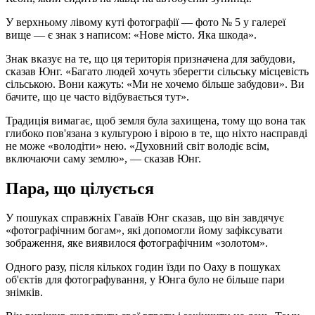
У верхньому лівому куті фотографії — фото № 5 у галереї
вище — є знак з написом: «Нове місто. Яка шкода».
Знак вказує на те, що ця територія призначена для забудови,
сказав Юнг. «Багато людей хочуть зберегти сільську місцевість
сільською. Вони кажуть: «Ми не хочемо більше забудови». Ви
бачите, що це часто відбувається тут».
Традиція вимагає, щоб земля була захищена, тому що вона так
глибоко пов'язана з культурою і вірою в те, що ніхто насправді
не може «володіти» нею. «Духовний світ володіє всім,
включаючи саму землю», — сказав Юнг.
Пара, що цілується
У пошуках справжніх Гаваїв Юнг сказав, що він завдячує
«фотографічним богам», які допомогли йому зафіксувати
зображення, яке виявилося фотографічним «золотом».
Одного разу, після кількох годин їзди по Оаху в пошуках
об'єктів для фотографування, у Юнга було не більше пари
знімків.