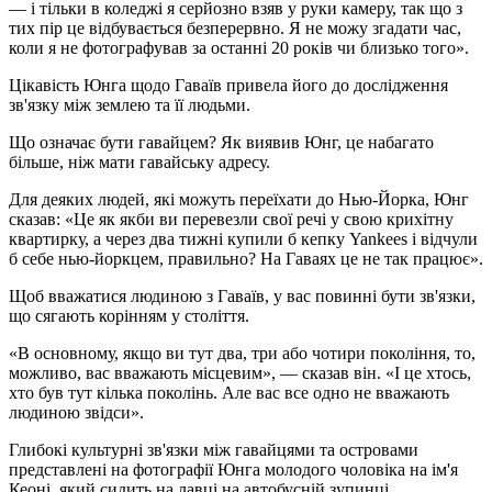
— і тільки в коледжі я серйозно взяв у руки камеру, так що з
тих пір це відбувається безперервно. Я не можу згадати час,
коли я не фотографував за останні 20 років чи близько того».
Цікавість Юнга щодо Гаваїв привела його до дослідження
зв'язку між землею та її людьми.
Що означає бути гавайцем? Як виявив Юнг, це набагато
більше, ніж мати гавайську адресу.
Для деяких людей, які можуть переїхати до Нью-Йорка, Юнг
сказав: «Це як якби ви перевезли свої речі у свою крихітну
квартирку, а через два тижні купили б кепку Yankees і відчули
б себе нью-йоркцем, правильно? На Гаваях це не так працює».
Щоб вважатися людиною з Гаваїв, у вас повинні бути зв'язки,
що сягають корінням у століття.
«В основному, якщо ви тут два, три або чотири покоління, то,
можливо, вас вважають місцевим», — сказав він. «І це хтось,
хто був тут кілька поколінь. Але вас все одно не вважають
людиною звідси».
Глибокі культурні зв'язки між гавайцями та островами
представлені на фотографії Юнга молодого чоловіка на ім'я
Кеоні, який сидить на лавці на автобусній зупинці.