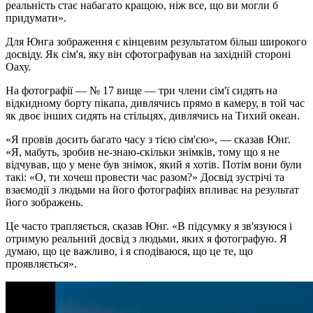
реальність стає набагато кращою, ніж все, що ви могли б
придумати».
Для Юнга зображення є кінцевим результатом більш широкого
досвіду. Як сім'я, яку він сфотографував на західній стороні
Оаху.
На фотографії — № 17 вище — три члени сім'ї сидять на
відкидному борту пікапа, дивлячись прямо в камеру, в той час
як двоє інших сидять на стільцях, дивлячись на Тихий океан.
«Я провів досить багато часу з тією сім'єю», — сказав Юнг.
«Я, мабуть, зробив не-знаю-скільки знімків, тому що я не
відчував, що у мене був знімок, який я хотів. Потім вони були
такі: «О, ти хочеш провести час разом?» Досвід зустрічі та
взаємодії з людьми на його фотографіях впливає на результат
його зображень.
Це часто трапляється, сказав Юнг. «В підсумку я зв'язуюся і
отримую реальний досвід з людьми, яких я фотографую. Я
думаю, що це важливо, і я сподіваюся, що це те, що
проявляється».