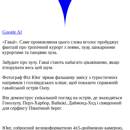
Google AI
«Гаваї». Саме промовляння цього слова вголос пробуджує
фантазії про тропічний курорт з леями, луау, шикарними
курортами та танцями хула.
Забудьте про хулу. Гаваї стають набагато цікавішими, якщо
ігнорувати весь цей шум.
Фотограф Філ Юнг зірвав фальшиву завісу з туристичних
напрямків і голлівудських кліше, щоб показати справжній
гавайський острів Оаху.
Він демонструє унікальний погляд на острів, де знаходяться
Гонолулу, Перл-Харбор, Вайкікі, Даймонд-Хед і священний
для серфінгу Північний берег.
Юнг, озброєний великоформатною 4x5-дюймовою камерою,