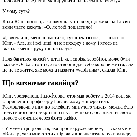
пообідати перед тим, як вирушити на наступну роботу».
У чому суть?
Коли Юнг розповідає людям на материку, що живе на Гаваях,
вони часто кажуть: «О, як тобі пощастило!»
«І, звичайно, мені пощастило, тут прекрасно», — пояснює
Юнг. «Але, як і всі інші, я не виходжу з дому, і хтось не
вкладає мені в руку піна-коладу».
І для багатьох людей у штаті, як і скрізь, заробіток може бути
важким. Є багато тих, хто створив для себе хороше життя, але
це не те життя, яке можна назвати «чарівним», сказав Юнг.
Що визначає гавайця?
Юнг, уродженець Нью-Йорка, отримав роботу в 2014 році як
запрошений професор у Гавайському університеті.
Розмовляючи з ним по телефону минулого тижня, можна було
почути його неприкритий ентузіазм щодо дослідження свого
нового оточення через фотографію.
«У мене є ця цікавість, яка просто рухає мною», — сказав він.
«Вона рухала мною з тих пір, як я вперше взяв у руки камеру