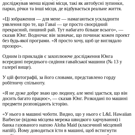
досліджував менш відомі місця, такі як автобусні зупинки,
парки, річки та інші місця, де відбувається реальне життя.
«Ці зображення — для мене — намагаються ускладнити
уявлення про те, що Гаваї — це просто своєрідний
прекрасний, пишний рай. Тут набагато більше всього», —
сказав Юнг. Водночас він зазначає, що починає кожен проект
без будь-якої програми. «Я просто хочу, щоб це виглядало
прозоро».
Одним із прикладів є захоплююче дослідження Юнга
всередині переднього сидіння гавайської машини (№ 13 у
галереї вище).
У цій фотографії, за його словами, представлено горду
робітничу спільноту.
«Я не дуже добре знаю цю людину, але мені здається, що він
досить багато працює», — сказав Юнг. Розкидані по машині
предмети розповідають історію.
«У нього в машині чоботи. Видно, що у нього є L&L Hawaiian
Barbecue (відома місцева мережа швидкого харчування) і
банка газованого напою Aloha Maid (класичний місцевий
напій). Йому доводиться їсти в машині, щоб встигнути