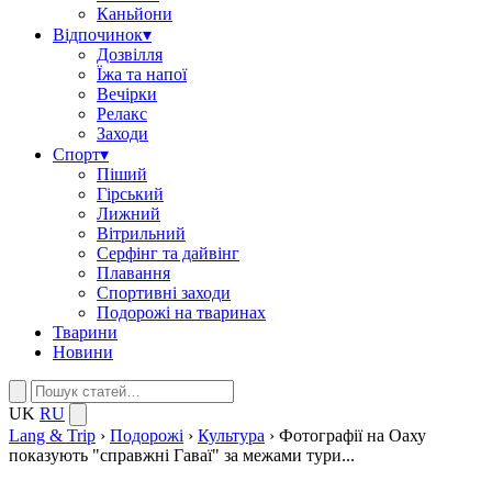
Каньйони
Відпочинок
▾
Дозвілля
Їжа та напої
Вечірки
Релакс
Заходи
Спорт
▾
Піший
Гірський
Лижний
Вітрильний
Серфінг та дайвінг
Плавання
Спортивні заходи
Подорожі на тваринах
Тварини
Новини
UK
RU
Lang & Trip
›
Подорожі
›
Культура
›
Фотографії на Оаху
показують "справжні Гаваї" за межами тури...