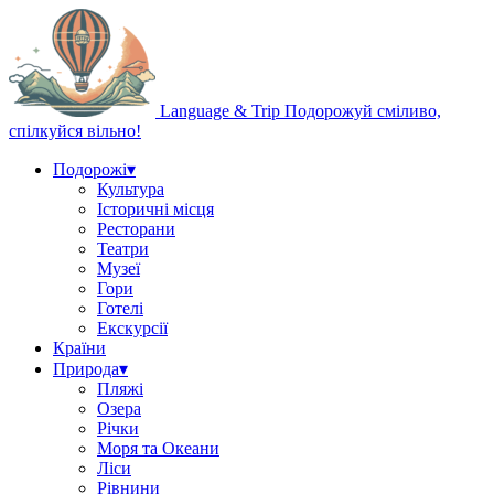
Language & Trip
Подорожуй сміливо,
спілкуйся вільно!
Подорожі
▾
Культура
Історичні місця
Ресторани
Театри
Музеї
Гори
Готелі
Екскурсії
Країни
Природа
▾
Пляжі
Озера
Річки
Моря та Океани
Ліси
Рівнини