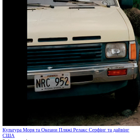
Культура
Моря та Океани
Пляжі
Релакс
Серфінг та дайвінг
США