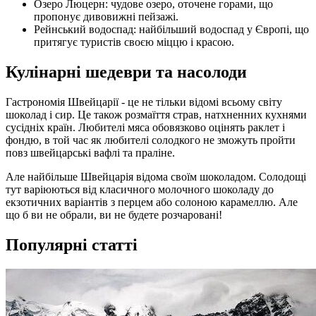
Озеро Люцерн: чудове озеро, оточене горами, що
пропонує дивовижні пейзажі.
Рейнський водоспад: найбільший водоспад у Європі, що
притягує туристів своєю міццю і красою.
Кулінарні шедеври та насолоди
Гастрономія Швейцарії - це не тільки відомі всьому світу
шоколад і сир. Це також розмаїття страв, натхненних кухнями
сусідніх країн. Любителі мяса обовязково оцінять раклет і
фондю, в той час як любителі солодкого не зможуть пройти
повз швейцарські вафлі та праліне.
Але найбільше Швейцарія відома своїм шоколадом. Солодощі
тут варіюються від класичного молочного шоколаду до
екзотичних варіантів з перцем або солоною карамеллю. Але
що б ви не обрали, ви не будете розчаровані!
Популярні статті