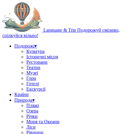
Language & Trip
Подорожуй сміливо,
спілкуйся вільно!
Подорожі
▾
Культура
Історичні місця
Ресторани
Театри
Музеї
Гори
Готелі
Екскурсії
Країни
Природа
▾
Пляжі
Озера
Річки
Моря та Океани
Ліси
Рівнини