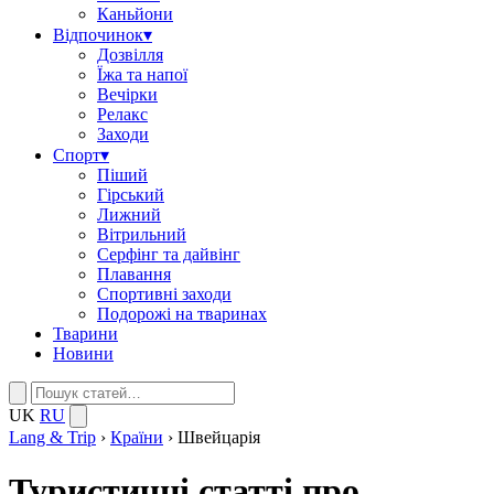
Каньйони
Відпочинок
▾
Дозвілля
Їжа та напої
Вечірки
Релакс
Заходи
Спорт
▾
Піший
Гірський
Лижний
Вітрильний
Серфінг та дайвінг
Плавання
Спортивні заходи
Подорожі на тваринах
Тварини
Новини
UK
RU
Lang & Trip
›
Країни
›
Швейцарія
Туристичні статті про