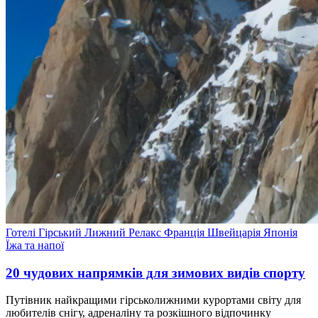
Готелі
Гірський
Лижний
Релакс
Франція
Швейцарія
Японія
Їжа та напої
20 чудових напрямків для зимових видів спорту
Путівник найкращими гірськолижними курортами світу для
любителів снігу, адреналіну та розкішного відпочинку