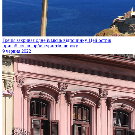
Греція закриває одне із місць відпочинку. Цей острів
приваблював юрби туристів щороку
9 червня 2022