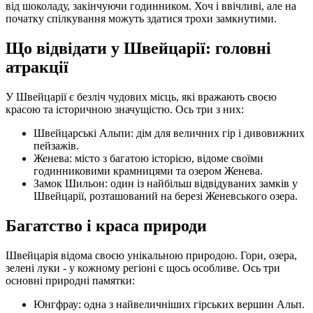
від шоколаду, закінчуючи годинником. Хоч і ввічливі, але на
початку спілкування можуть здатися трохи замкнутими.
Що відвідати у Швейцарії: головні
атракції
У Швейцарії є безліч чудових місць, які вражають своєю
красою та історичною значущістю. Ось три з них:
Швейцарські Альпи: дім для величних гір і дивовижних
пейзажів.
Женева: місто з багатою історією, відоме своїми
годинниковими крамницями та озером Женева.
Замок Шильон: один із найбільш відвідуваних замків у
Швейцарії, розташований на березі Женевського озера.
Багатство і краса природи
Швейцарія відома своєю унікальною природою. Гори, озера,
зелені луки - у кожному регіоні є щось особливе. Ось три
основні природні памятки:
Юнгфрау: одна з найвеличніших гірських вершин Альп.