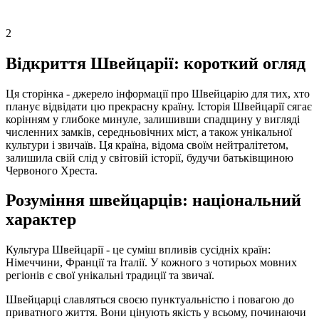
2
Відкриття Швейцарії: короткий огляд
Ця сторінка - джерело інформації про Швейцарію для тих, хто
планує відвідати цю прекрасну країну. Історія Швейцарії сягає
корінням у глибоке минуле, залишивши спадщину у вигляді
численних замків, середньовічних міст, а також унікальної
культури і звичаїв. Ця країна, відома своїм нейтралітетом,
залишила свій слід у світовій історії, будучи батьківщиною
Червоного Хреста.
Розуміння швейцарців: національний
характер
Культура Швейцарії - це суміш впливів сусідніх країн:
Німеччини, Франції та Італії. У кожного з чотирьох мовних
регіонів є свої унікальні традиції та звичаї.
Швейцарці славляться своєю пунктуальністю і повагою до
приватного життя. Вони цінують якість у всьому, починаючи