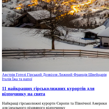
Австрія
Готелі
Гірський
Дозвілля
Лижний
Франція
Швейцарія
Італія
Їжа та напої
11 найкращих гірськолижних курортів для
відпочинку на свята
Найкращі гірськолижні курорти Європи та Північної Америки
для ідеального різдвяного відпочинку