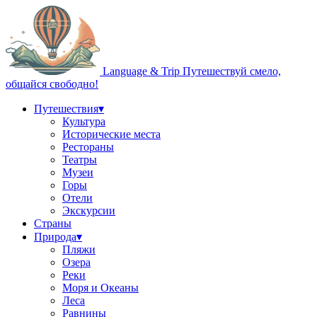
Language & Trip
Путешествуй смело,
общайся свободно!
Путешествия
▾
Культура
Исторические места
Рестораны
Театры
Музеи
Горы
Отели
Экскурсии
Страны
Природа
▾
Пляжи
Озера
Реки
Моря и Океаны
Леса
Равнины