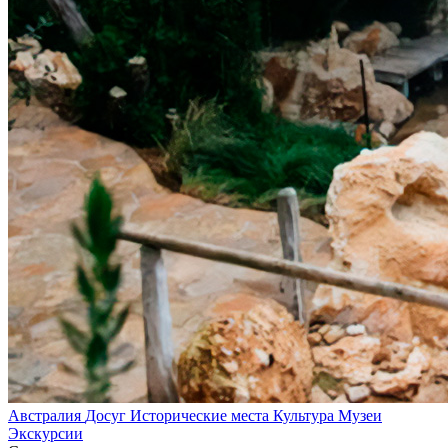
Австралия
Досуг
Исторические места
Культура
Музеи
Экскурсии