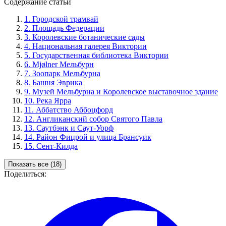
Содержание статьи
1.
Городской трамвай
2.
Площадь Федерации
3.
Королевские ботанические сады
4.
Национальная галерея Виктории
5.
Государственная библиотека Виктории
6.
Mjølner Мельбурн
7.
Зоопарк Мельбурна
8.
Башня Эврика
9.
Музей Мельбурна и Королевское выставочное здание
10.
Река Ярра
11.
Аббатство Аббоцфорд
12.
Англиканский собор Святого Павла
13.
Саутбэнк и Саут-Уорф
14.
Район Фицрой и улица Брансуик
15.
Сент-Килда
Показать все (18)
Поделиться: