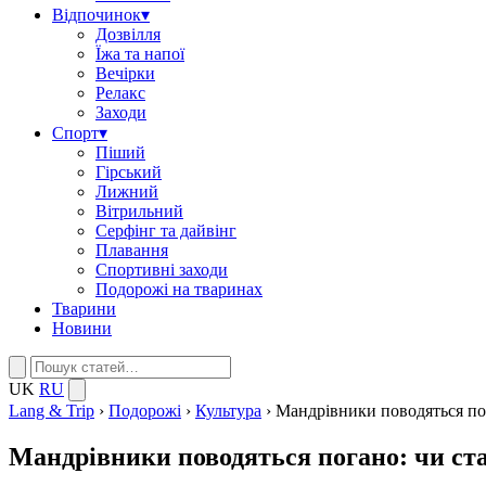
Відпочинок
▾
Дозвілля
Їжа та напої
Вечірки
Релакс
Заходи
Спорт
▾
Піший
Гірський
Лижний
Вітрильний
Серфінг та дайвінг
Плавання
Спортивні заходи
Подорожі на тваринах
Тварини
Новини
UK
RU
Lang & Trip
›
Подорожі
›
Культура
›
Мандрівники поводяться пога
Мандрівники поводяться погано: чи ста