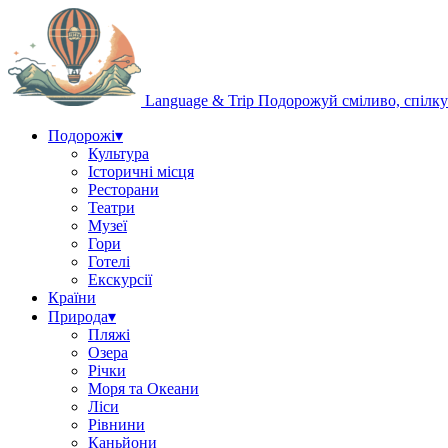
Language & Trip
Подорожуй сміливо, спілку
Подорожі
▾
Культура
Історичні місця
Ресторани
Театри
Музеї
Гори
Готелі
Екскурсії
Країни
Природа
▾
Пляжі
Озера
Річки
Моря та Океани
Ліси
Рівнини
Каньйони